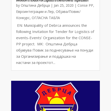
INVITATION TO TENDER FOR Logistics of Events-Events’ Organization
by
Општина Дебрца
|
Jan 25, 2020
|
Conse PP
,
Евроинтеграции и Лер
,
Објава/Повик/
Конкурс
,
ОГЛАСНА ТАБЛА
EN: Municipality of Debrca announces the
following Invitation for Tender for Logistics of
events-Events’ Organization for the CONSE-
PP project. MK: Општина Дебрца
објавува Повик за поднесување на понуди
за Организирање и поддршка на
настани за проектот...