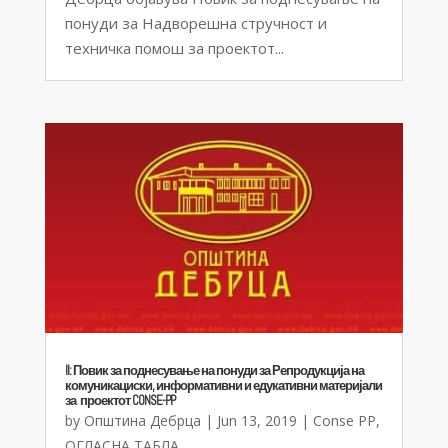
понуди за Надворешна стручност и
техничка помош за проектот...
II: Повик за поднесување на понуди за Репродукција на
комуникациски, информативни и едукативни материјали
за проектот CONSE-PP
by
Општина Дебрца
|
Jun 13, 2019
|
Conse PP
,
ОГЛАСНА ТАБЛА