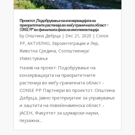
Проектот „Подобрување на конзервацијата на
приоритетните растенија во меѓу-граничната област –
CONSE PP“ во финалната фаза на имплементација
by
Општина Дебрца
|
Dec 21, 2020
|
Conse
PP
,
АКТУЕЛНО
,
Евроинтеграции и Лер
,
Животна Средина
,
Соопштиенија/
Известувања
Назив на проект: Подобрување на
конзервацијата на приоритетните
растенија во меѓу-граничната област -
CONSE PP Партнери во проектот: Општина
Дебрца, Јавно претпријатие за управување
и заштита на повеќенаменска област –
ЈАСЕН, Факултет за шумарски науки,
пејзажна...