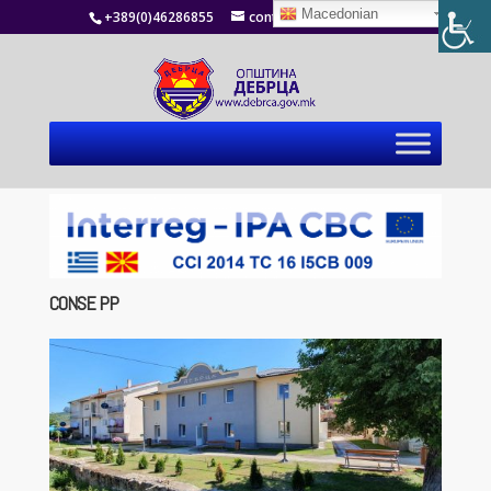
Macedonian
+389(0)46286855
contact@debrca.gov.mk
CONSE PP