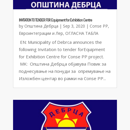
INVITATION TO TENDER FOR Equipment for Exhibition Centre
by
Општина Дебрца
|
Sep 3, 2020
|
Conse PP
,
Евроинтеграции и Лер
,
ОГЛАСНА ТАБЛА
EN: Municipality of Debrca announces the
following Invitation to tender forEquipment
for Exhibition Centre for Conse PP project.
MK: Општина Дебрца објавува Повик за
поднесување на понуди за опремување на
Изложбен центар во рамки на Conse PP...