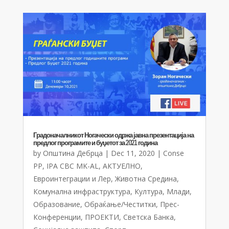
Градоначалникот Ногачески одржа јавна презентација на
предлог програмите и буџетот за 2021 година
by
Општина Дебрца
|
Dec 11, 2020
|
Conse
PP
,
IPA CBC MK-AL
,
АКТУЕЛНО
,
Евроинтеграции и Лер
,
Животна Средина
,
Комунална инфраструктура
,
Култура
,
Млади
,
Образование
,
Обраќање/Честитки
,
Прес-
Конференции
,
ПРОЕКТИ
,
Светска Банка
,