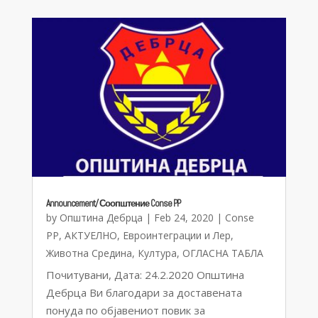
Announcement/ Соопштение Conse PP
by
Општина Дебрца
|
Feb 24, 2020
|
Conse
PP
,
АКТУЕЛНО
,
Евроинтеграции и Лер
,
Животна Средина
,
Култура
,
ОГЛАСНА ТАБЛА
Почитувани, Дата: 24.2.2020 Општина
Дебрца Ви благодари за доставената
понуда по објавениот повик за