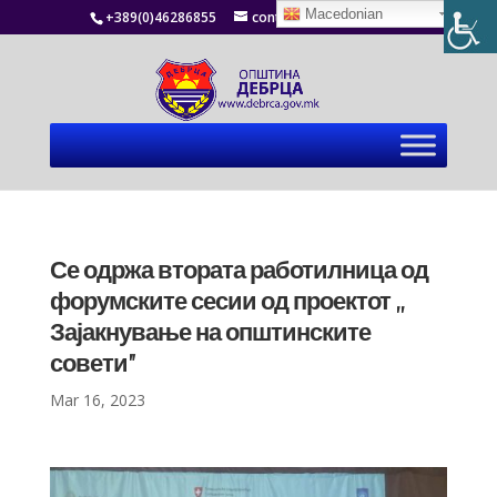
Macedonian
+389(0)46286855
contact@debrca.gov.mk
Се одржа втората работилница од
форумските сесии од проектот ,,
Зајакнување на општинските
совети”
Mar 16, 2023