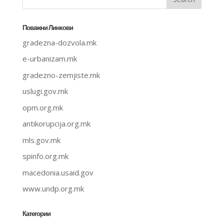
Поважни Линкови
gradezna-dozvola.mk
e-urbanizam.mk
gradezno-zemjiste.mk
uslugi.gov.mk
opm.org.mk
antikorupcija.org.mk
mls.gov.mk
spinfo.org.mk
macedonia.usaid.gov
www.undp.org.mk
Категории