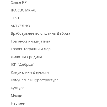
Conse PP
IPA CBC MK-AL
TEST
АКТУЕЛНО
Вработување во општина Дебрца
Граѓанска иницијатива
Евроинтеграции и Лер
Животна Средина
ЈКП "Дебрца"
Комуналини Дејности
Комунална инфраструктура
Култура
Млади
Настани