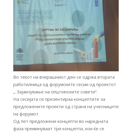
Во текот на вчерашниот ден се одржа втората
работилница од форумските сесии од проектот
,, Зајакнување на општинските совети”.
На сесијата се презентираа концептите за
предложените проекти од страна на учесниците
на форумот.
Од пет предложени концепти во наредната
фаза преминуваат три концепти, кои ќе се