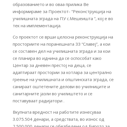
образованието и во оваа прилика Ве
информирамe за Проектот- “Реконструкција на
училишната зграда на ПУ с.Мешеишта “, кој е во
тек на имплементација.
Со проектот се врши целосна реконструкција на
просториите на поранешната ЗЗ “Славеј”, а кои
се составен дел на училишната зграда и за кои
се планира во иднина да се оспособат како
Центар за дневен престој на деца, се
адаптираат простории за котлара за централно
греење на училишната и општинската зграда, се
санираат оштетените делови во училниците и
санитарните јазли во училиштето и се
поставуваат радијатори .
Вкупната вредност на работите изнесуваа
3.075.504 денари, а средствата, во износ од
2.500.000 денари се обезбедени од Бирото за