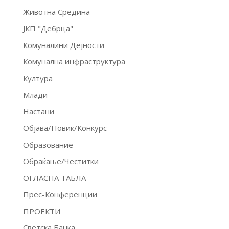
Животна Средина
ЈКП "Дебрца"
Комуналини Дејности
Комунална инфраструктура
Култура
Млади
Настани
Објава/Повик/Конкурс
Образование
Обраќање/Честитки
ОГЛАСНА ТАБЛА
Прес-Конференции
ПРОЕКТИ
Светска Банка