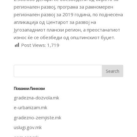
регионален развој, програма за рамномерен
регионален развој за 2019 година, по поднесена
апликација од Центарот за развој на
Југозападниот плански регион, а преостанатиот
износ ќе се обезбеди од општинскиот буџет.
Post Views:
1,719
Поважни Линкови
gradezna-dozvola.mk
e-urbanizam.mk
gradezno-zemjiste.mk
uslugi.gov.mk