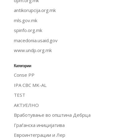
opm.org.mk
antikorupcija.org.mk
mls.gov.mk
spinfo.org.mk
macedonia.usaid.gov
www.undp.org.mk
Категории
Conse PP
IPA CBC MK-AL
TEST
АКТУЕЛНО
Вработување во општина Дебрца
Граѓанска иницијатива
Евроинтеграции и Лер