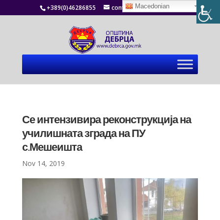
Macedonian
+389(0)46286855
contact@debrca.gov.mk
Се интензивира реконструкција на
училишната зграда на ПУ
с.Мешеишта
Nov 14, 2019