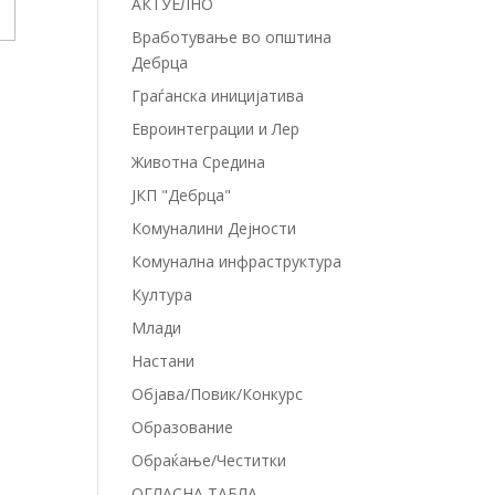
АКТУЕЛНО
Вработување во општина
Дебрца
Граѓанска иницијатива
Евроинтеграции и Лер
Животна Средина
ЈКП "Дебрца"
Комуналини Дејности
Комунална инфраструктура
Култура
Млади
Настани
Објава/Повик/Конкурс
Образование
Обраќање/Честитки
ОГЛАСНА ТАБЛА