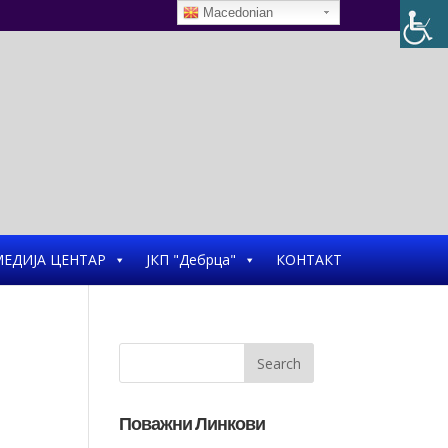
Macedonian
ЕДИЈА ЦЕНТАР
ЈКП "Дебрца"
КОНТАКТ
Поважни Линкови