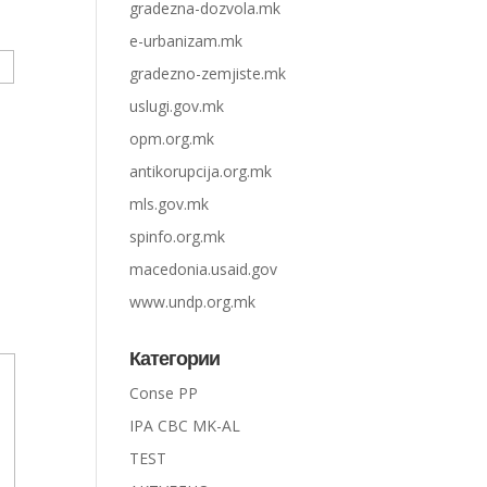
gradezna-dozvola.mk
e-urbanizam.mk
gradezno-zemjiste.mk
uslugi.gov.mk
opm.org.mk
antikorupcija.org.mk
mls.gov.mk
spinfo.org.mk
macedonia.usaid.gov
www.undp.org.mk
Категории
Conse PP
IPA CBC MK-AL
TEST