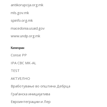
antikorupcija.org.mk
mls.gov.mk
spinfo.org.mk
macedonia.usaid.gov
www.undp.org.mk
Категории
Conse PP
IPA CBC MK-AL
TEST
АКТУЕЛНО
Вработување во општина Дебрца
Граѓанска иницијатива
Евроинтеграции и Лер