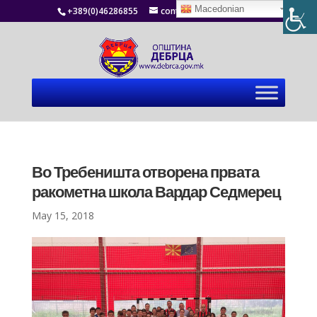
Macedonian
+389(0)46286855
contact@debrca.gov.mk
Во Требеништа отворена првата
ракометна школа Вардар Седмерец
May 15, 2018