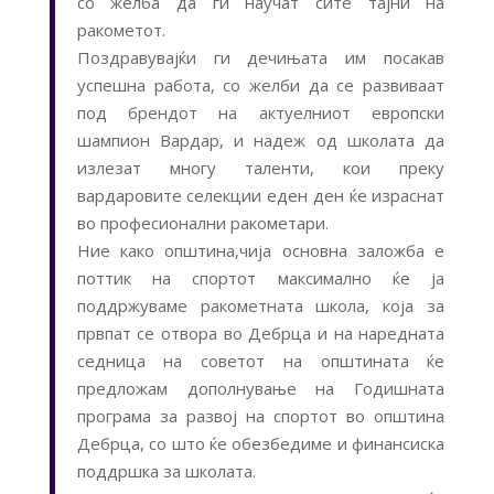
со желба да ги научат сите тајни на
ракометот.
Поздравувајќи ги дечињата им посакав
успешна работа, со желби да се развиваат
под брендот на актуелниот европски
шампион
Вардар, и надеж од школата да
излезат многу таленти, кои преку
вардаровите селекции еден ден ќе израснат
во професионални ракометари.
Ние како општина,чија основна заложба е
поттик на спортот максимално ќе ја
поддржуваме ракометната школа, која за
првпат се отвора во Дебрца и на наредната
седница на советот на општината ќе
предложам дополнување на Годишната
програма за развој на спортот во општина
Дебрца, со што ќе обезбедиме и финансиска
поддршка за школата.