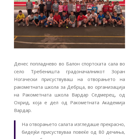
Денес попладнево во Балон спортската сала во
село Требеништа градоначалникот Зоран
Ногачески присуствуваш на отворањето на
ракометната школа за Дебрца, во организација
на Ракометната школа Вардар Седмерец, од
Охрид, која е дел од Ракометната Академија
Вардар.
На отворањето салата изгледаше прекрасно,
бидејќи присуствуваа повеќе од 80 дечиња,