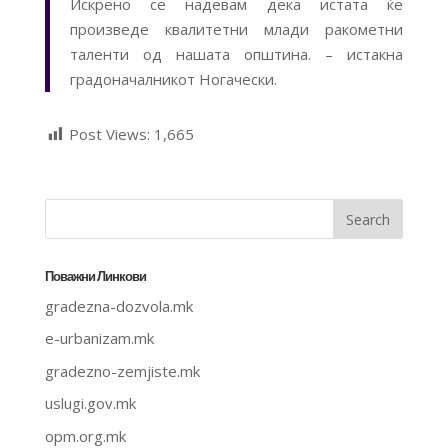
Искрено се надевам дека истата ќе
произведе квалитетни млади ракометни
таленти од нашата општина. – истакна
градоначалникот Ногачески.
Post Views:
1,665
Поважни Линкови
gradezna-dozvola.mk
e-urbanizam.mk
gradezno-zemjiste.mk
uslugi.gov.mk
opm.org.mk