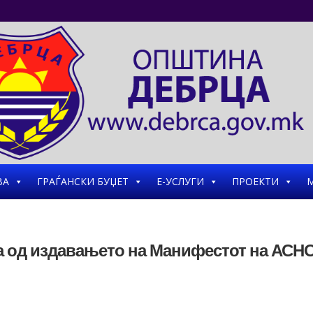
ВА
ГРАЃАНСКИ БУЏЕТ
Е-УСЛУГИ
ПРОЕКТИ
М
а од издавањето на Манифестот на АСН