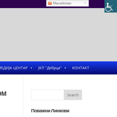
Macedonian
ЕДИЈА ЦЕНТАР
ЈКП "Дебрца"
КОНТАКТ
ОМ
Поважни Линкови