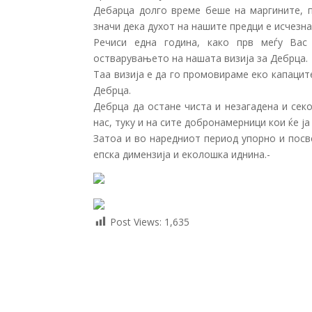
Дебарца долго време беше на маргините, п
значи дека духот на нашите предци е исчезна
Речиси една година, како прв меѓу Вас
остварувањето на нашата визија за Дебрца.
Таа визија е да го промовираме еко капаците
Дебрца.
Дебрца да остане чиста и незагадена и сек
нас, туку и на сите добронамерници кои ќе ја
Затоа и во наредниот период упорно и посв
епска димензија и еколошка иднина.-
Post Views:
1,635