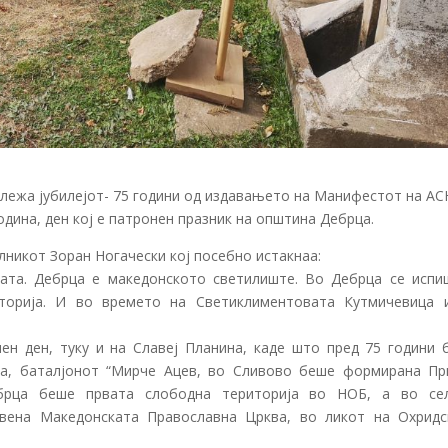
ележа јубилејот- 75 години од издавањето на Манифестот на А
дина, ден кој е патронен празник на општина Дебрца.
никот Зоран Ногачески кој посебно истакнаа:
ата. Дебрца е македонското светилиште. Во Дебрца се испи
сторија. И во времето на Светиклиментовата Кутмичевица 
ен ден, туку и на Славеј Планина, каде што пред 75 години 
ца, баталјонот “Мирче Ацев, во Сливово беше формирана Пр
ебрца беше првата слободна територија во НОБ, а во се
овена Македонската Православна Црква, во ликот на Охридс