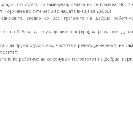
оради што луѓето си заминуваа, селата ни се празнеа. Но, то
т. Тој живее во сите нас и во нашата визија за Дебрца.
 еднаквите, заедно со Вас, граѓаните на Дебрца работим
тот на Дебрца, да го унапредиме овој крај, да ја вратиме душа
огаш да пружа одмор, мир, чистота и револуционерност, не сам
 посетат.
етено ќе работиме да се сочува интегритетот на Дебрца, нејзи