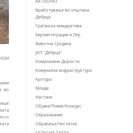
АКТУЕЛНО
Вработување во општина
Дебрца
Граѓанска иницијатива
Евроинтеграции и Лер
Животна Средина
ЈКП "Дебрца"
СНОМ
Комуналини Дејности
Комунална инфраструктура
Култура
шани
Млади
и во
Настани
беше
Објава/Повик/Конкурс
вата
Образование
лото
ката
Обраќање/Честитки
ОГЛАСНА ТАБЛА