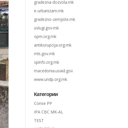
gradezna-dozvola.mk
e-urbanizam.mk
gradezno-zemjiste.mk
uslugi.gov.mk
opm.org.mk
antikorupcija.org.mk
mls.gov.mk
spinfo.org.mk
macedonia.usaid.gov
www.undp.org.mk
Категории
Conse PP
IPA CBC MK-AL
TEST