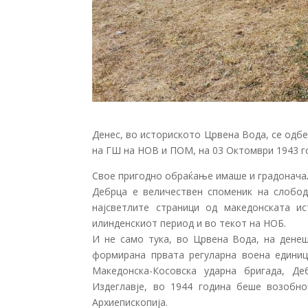
Денес, во историското Црвена Вода, се одб
на ГШ на НОВ и ПОМ, на 03 Октомври 1943 го
Свое пригодно обраќање имаше и градоначал
Дебрца е величествен споменик на слобод
најсветлите страници од македонската и
илинденскиот период и во текот на
НОБ.
И не само тука, во Црвена Вода, на денеш
формирана првата регуларна воена едини
Македонска-Косовска ударна бригада, Д
Издеглавје, во 1944 година беше возобн
Архиепископија.