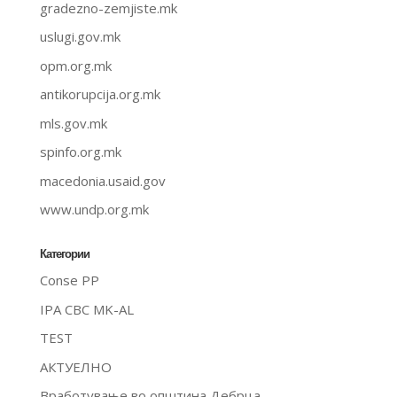
gradezno-zemjiste.mk
uslugi.gov.mk
opm.org.mk
antikorupcija.org.mk
mls.gov.mk
spinfo.org.mk
macedonia.usaid.gov
www.undp.org.mk
Категории
Conse PP
IPA CBC MK-AL
TEST
АКТУЕЛНО
Вработување во општина Дебрца