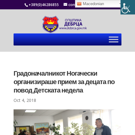
Macedonian
+389(0)46286855
contact@debrca.gov.mk
Градоначалникот Ногачески
организираше прием за децата по
повод Детската недела
Oct 4, 2018