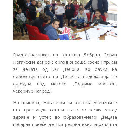
Градоначалникот на општина Дебрца, Зоран
Ногачески денеска организираше свечен прием
за децата од ОУ Дебрца, во рамки на
одбележувањето на Детската недела која се
одржува под мотото „Градиме мостови,
чекориме напред“.
На приемот, Ногачески ги запозна учениците
што преставува општината и им посака многу
здравје и успех во образованието. Децата
побараа повеќе детски рекреативни игралишта