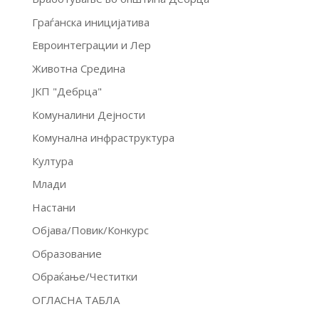
Граѓанска иницијатива
Евроинтеграции и Лер
Животна Средина
ЈКП "Дебрца"
Комуналини Дејности
Комунална инфраструктура
Култура
Млади
Настани
Објава/Повик/Конкурс
Образование
Обраќање/Честитки
ОГЛАСНА ТАБЛА