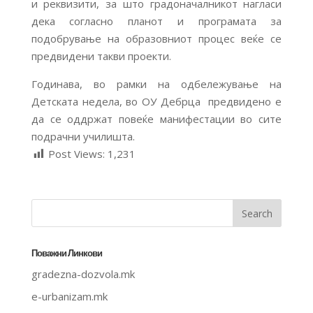
и реквизити, за што градоначалникот нагласи
дека согласно планот и програмата за
подобрување на образовниот процес веќе се
предвидени такви проекти.
Годинава, во рамки на одбележување на
Детската недела, во ОУ Дебрца предвидено е
да се оддржат повеќе манифестации во сите
подрачни училишта.
Post Views:
1,231
Поважни Линкови
gradezna-dozvola.mk
e-urbanizam.mk