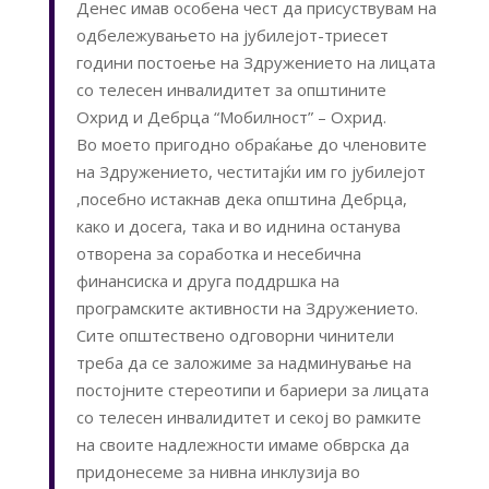
Денес имав особена чест да присуствувам на
одбележувањето на јубилејот-триесет
години постоење на Здружението на лицата
со телесен инвалидитет за општините
Охрид и Дебрца “Мобилност” – Охрид.
Во моето пригодно обраќање до членовите
на Здружението, честитајќи им го јубилејот
,посебно истакнав дека општина Дебрца,
како и досега, така и во иднина останува
отворена за соработка и несебична
финансиска и друга поддршка на
програмските активности на Здружението.
Сите општествено одговорни чинители
треба да се заложиме за надминување на
постојните стереотипи и бариери за лицата
со телесен инвалидитет и секој во рамките
на своите надлежности имаме обврска да
придонесеме за нивна инклузија во