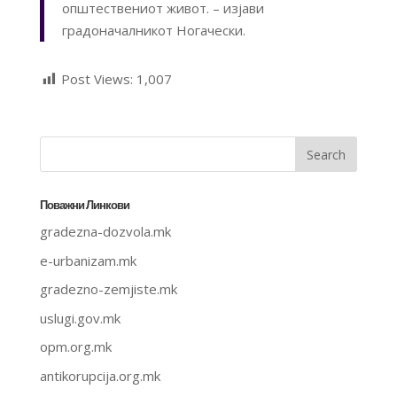
општествениот живот. – изјави
градоначалникот Ногачески.
Post Views:
1,007
Поважни Линкови
gradezna-dozvola.mk
e-urbanizam.mk
gradezno-zemjiste.mk
uslugi.gov.mk
opm.org.mk
antikorupcija.org.mk