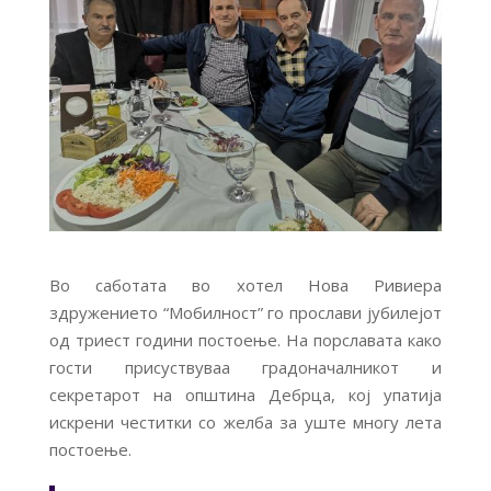
Во саботата во хотел Нова Ривиера
здружението “Мобилност” го прослави јубилејот
од триест години постоење. На порславата како
гости присуствуваа градоначалникот и
секретарот на општина Дебрца, кој упатија
искрени честитки со желба за уште многу лета
постоење.