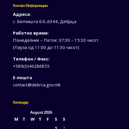
Контакт Информации
Адреса:
с. Белчишта б.б.,6344, Дебрца
Работно време:
Понеделник – Петок: 07:30 – 15:30 часот
(Пауза од 11:00 до 11:30 часот)
Телефон / Факс:
+389(0)46286855
Е-пошта
contact@debrca.gov.mk
Календар
August 2026
M
T
W
T
F
S
S
1
2