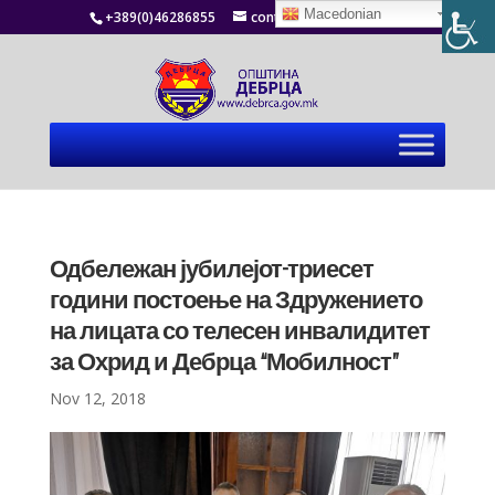
Macedonian
+389(0)46286855
contact@debrca.gov.mk
Одбележан јубилејот-триесет
години постоење на Здружението
на лицата со телесен инвалидитет
за Охрид и Дебрца “Мобилност”
Nov 12, 2018