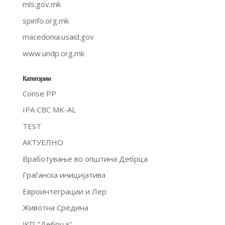
mls.gov.mk
spinfo.org.mk
macedonia.usaid.gov
www.undp.org.mk
Категории
Conse PP
IPA CBC MK-AL
TEST
АКТУЕЛНО
Вработување во општина Дебрца
Граѓанска иницијатива
Евроинтеграции и Лер
Животна Средина
ЈКП "Дебрца"