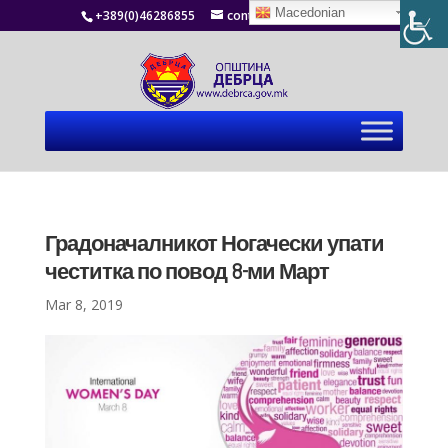
Macedonian
+389(0)46286855
contact@debrca.gov.mk
Градоначалникот Ногачески упати
честитка по повод 8-ми Март
Mar 8, 2019