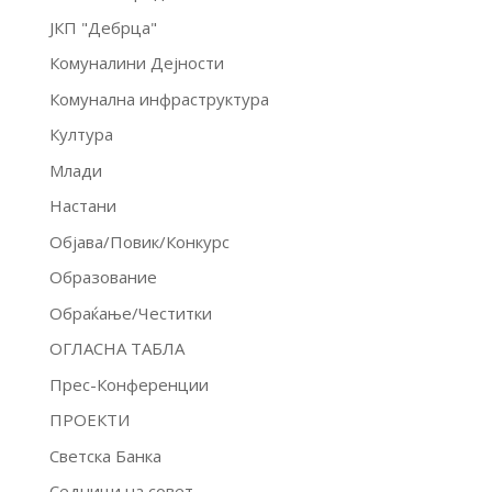
ЈКП "Дебрца"
Комуналини Дејности
Комунална инфраструктура
Култура
Млади
Настани
Објава/Повик/Конкурс
Образование
Обраќање/Честитки
ОГЛАСНА ТАБЛА
Прес-Конференции
ПРОЕКТИ
Светска Банка
Седници на совет