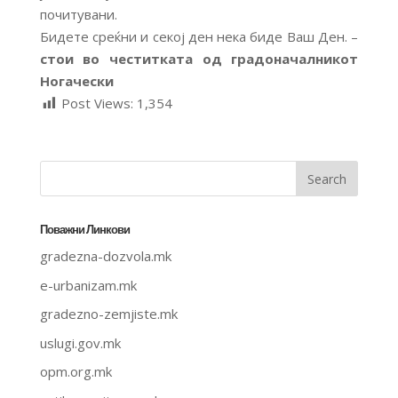
почитувани.
Бидете среќни и секој ден нека биде Ваш Ден. –
стои во честитката од градоначалникот
Ногачески
Post Views:
1,354
Поважни Линкови
gradezna-dozvola.mk
e-urbanizam.mk
gradezno-zemjiste.mk
uslugi.gov.mk
opm.org.mk