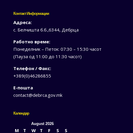
Контакт Информации
Адреса:
с. Белчишта б.б.,6344, Дебрца
Работно време:
Понеделник – Петок: 07:30 – 15:30 часот
(Пауза од 11:00 до 11:30 часот)
Телефон / Факс:
+389(0)46286855
Е-пошта
contact@debrca.gov.mk
Календар
August 2026
M
T
W
T
F
S
S