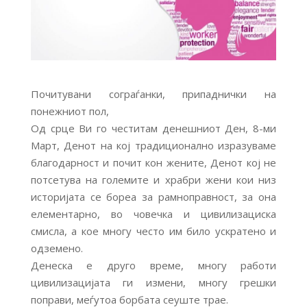
Почитувани сограѓанки, припаднички на
понежниот пол,
Од срце Ви го честитам денешниот Ден, 8-ми
Март, Денот на кој традиционално изразуваме
благодарност и почит кон жените, Денот кој не
потсетува на големите и храбри жени кои низ
историјата се бореа за рамноправност, за она
елементарно, во човечка и цивилизациска
смисла, а кое многу често им било ускратено и
одземено.
Денеска е друго време, многу работи
цивилизацијата ги измени, многу грешки
поправи, меѓутоа борбата сеуште т
рае.