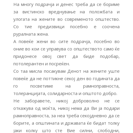
На многу подрачја и денес треба да се бориме
за вистинско вреднување на положбата и
улогата на жените во современото општество.
Со тие предизвици посебно е соочена
руралната жена.
А повеќе жени во сите подрачја, посебно во
оние во кои се управува со општеството само ќе
придонесе овој свет да биде подобар,
потолерантен и посреќен.
Со таа мисла посакувам Денот на жените уште
повеќе да не поттикне секој ден во годината да
го посветиме на рамноправноста,
толеранцијата, солидарноста и општото добро.
Не заборавете, никој доброволно не се
откажува од моќта, никој нема да Ви ја подари
рамноправноста, за неа треба секојдневно да се
борите, а општината и државата ќе бидат толку
јаки колку што сте Вие силни, слободни,