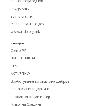
antikorupcija.org.mk
mls.gov.mk
spinfo.org.mk
macedonia.usaid.gov
www.undp.org.mk
Категории
Conse PP
IPA CBC MK-AL
TEST
АКТУЕЛНО
Вработување во општина Дебрца
Граѓанска иницијатива
Евроинтеграции и Лер
Животна Средина