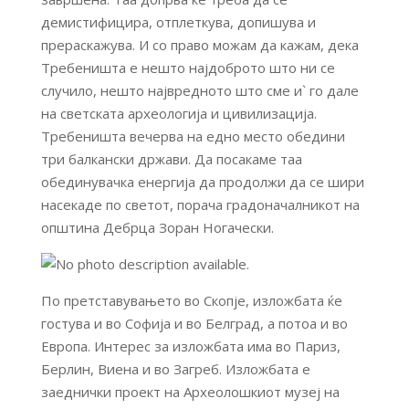
демистифицира, отплеткува, допишува и
прераскажува. И со право можам да кажам, дека
Требеништа е нешто најдоброто што ни се
случило, нешто највредното што сме и` го дале
на светската археологија и цивилизација.
Требеништа вечерва на едно место обедини
три балкански држави. Да посакаме таа
обединувачка енергија да продолжи да се шири
насекаде по светот, порача градоначалникот на
општина Дебрца Зоран Ногачески.
По претставувањето во Скопје, изложбата ќе
гостува и во Софија и во Белград, а потоа и во
Европа. Интерес за изложбата има во Париз,
Берлин, Виена и во Загреб. Изложбата е
заеднички проект на Археолошкиот музеј на