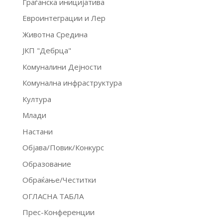
Граѓанска иницијатива
Евроинтеграции и Лер
Животна Средина
ЈКП "Дебрца"
Комуналини Дејности
Комунална инфраструктура
Култура
Млади
Настани
Објава/Повик/Конкурс
Образование
Обраќање/Честитки
ОГЛАСНА ТАБЛА
Прес-Конференции