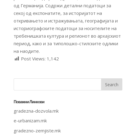
од Германија. Содржи детални податоци за
секој од експонатите, за историјатот на
откривањето и истражувањата, географијата и
историографските податоци за носителите на
требенишката култура и регионот во архајскиот
период, како и за типолошко-стилските одлики
на наодите.
Post Views:
1,142
Поважни Линкови
gradezna-dozvola.mk
e-urbanizam.mk
gradezno-zemjiste.mk