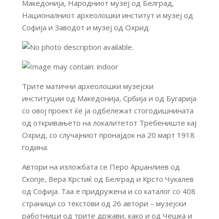
Македонија, Народниот музеј од Белград,
Националниот археолошки институт и музеј од
Софија и Заводот и музеј од Охрид.
Трите матични археолошки музејски
институции од Македонија, Србија и од Бугарија
со овој проект ќе ја одбележат стогодишнината
од откривањето на локалитетот Требениште кај
Охрид, со случајниот пронајдок на 20 март 1918
година.
Автори на изложбата се Перо Арџанлиев од
Скопје, Вера Крстиќ од Белград и Крсто Чукалев
од Софија. Таа е придружена и со каталог со 408
страници со текстови од 26 автори – музејски
работници од трите држави, како и од Чешка и