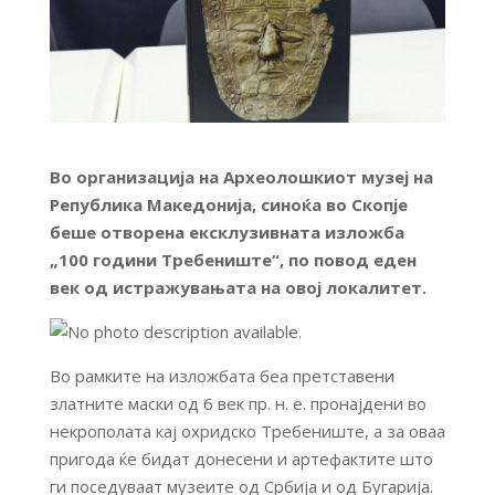
Во организација на Археолошкиот музеј на
Република Македонија, синоќа во Скопје
беше отворена ексклузивната изложба
„100 години Требениште“, по повод еден
век од истражувањата на овој локалитет.
Во рамките на изложбата беа претставени
златните маски од 6 век пр. н. е. пронајдени во
некрополата кај охридско Требениште, а за оваа
пригода ќе бидат донесени и артефактите што
ги поседуваат музеите од Србија и од Бугарија.