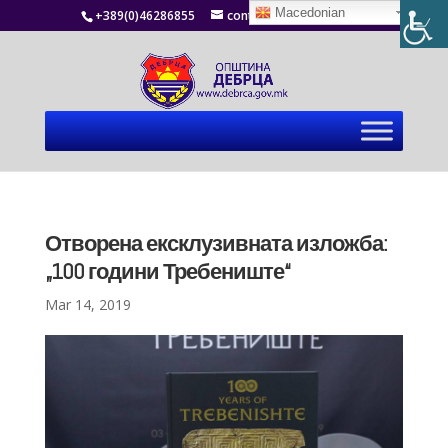
Macedonian
+389(0)46286855
contact@debrca.gov.mk
Отворена ексклузивната изложба:
„100 години Требениште“
Mar 14, 2019