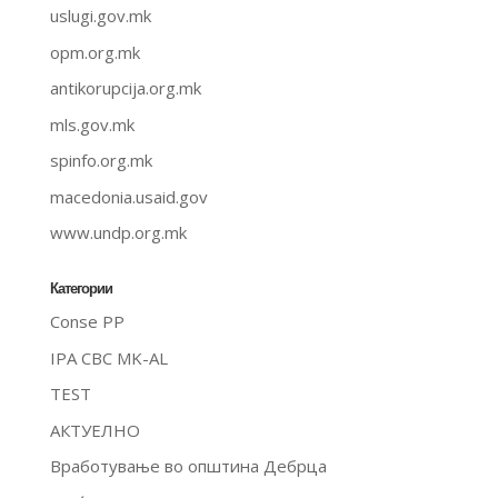
uslugi.gov.mk
opm.org.mk
antikorupcija.org.mk
mls.gov.mk
spinfo.org.mk
macedonia.usaid.gov
www.undp.org.mk
Категории
Conse PP
IPA CBC MK-AL
TEST
АКТУЕЛНО
Вработување во општина Дебрца