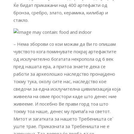
Ќе бидат прикажани над 400 артефакти од
бронза, сребро, злато, керамика, килибар и
стакло.
– Нема зборови со кои можам да Ви го опишам
чувството кога поминувате покрај артефактите
од исклучително богатата некропола од 6 век
пред нашата ера, а притоа знаете дека се
работи за археолошко наследство пронајдено
токму тука, околу сите нас, наследство кое
сведочи за една исклучителна цивилизација која
живеела на овие простори каде што денес ние
живееме. И посебно Ве прави горд тоа што
токму тоа наше, денес му припаѓа на светот.
Митот и загатката за нашето Требеништа се`
уште трае. Приказната за Требеништа не е
завршена. Таа допрва ќе треба да се