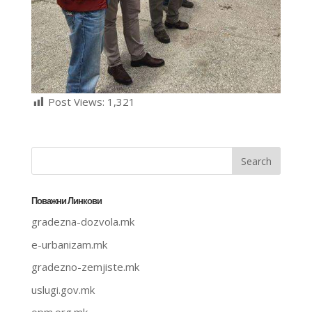
Post Views:
1,321
Поважни Линкови
gradezna-dozvola.mk
e-urbanizam.mk
gradezno-zemjiste.mk
uslugi.gov.mk