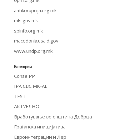
opm.org.mk
antikorupcija.org.mk
mls.gov.mk
spinfo.org.mk
macedonia.usaid.gov
www.undp.org.mk
Категории
Conse PP
IPA CBC MK-AL
TEST
АКТУЕЛНО
Вработување во општина Дебрца
Граѓанска иницијатива
Евроинтеграции и Лер