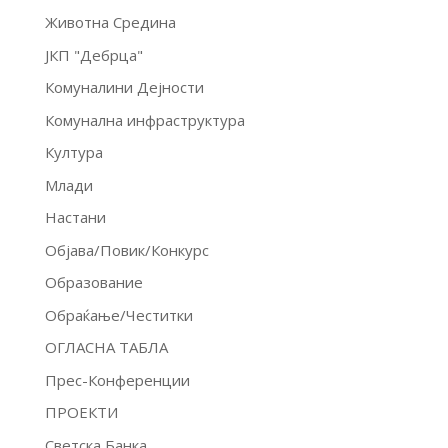
Животна Средина
ЈКП "Дебрца"
Комуналини Дејности
Комунална инфраструктура
Култура
Млади
Настани
Објава/Повик/Конкурс
Образование
Обраќање/Честитки
ОГЛАСНА ТАБЛА
Прес-Конференции
ПРОЕКТИ
Светска Банка