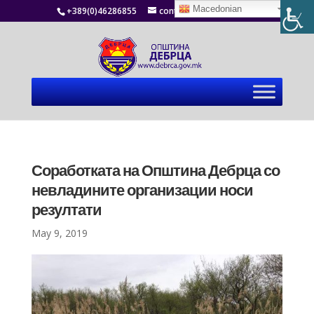
Macedonian
+389(0)46286855
contact@debrca.gov.mk
Соработката на Општина Дебрца со
невладините организации носи
резултати
May 9, 2019