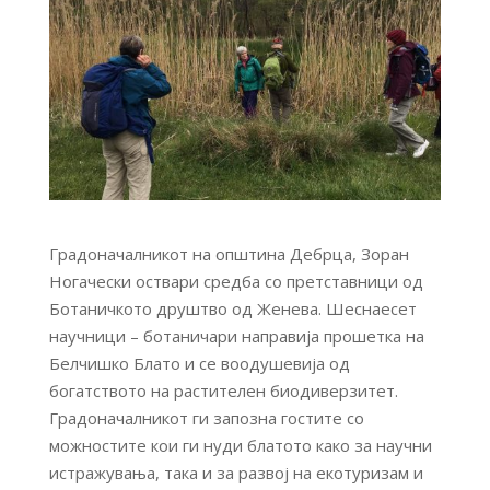
Градоначалникот на општина Дебрца, Зоран
Ногачески оствари средба со претставници од
Ботаничкото друштво од Женева. Шеснаесет
научници – ботаничари направија прошетка на
Белчишко Блато и се воодушевија од
богатството на растителен биодиверзитет.
Градоначалникот ги запозна гостите со
можностите кои ги нуди блатото како за научни
истражувања, така и за развој на екотуризам и