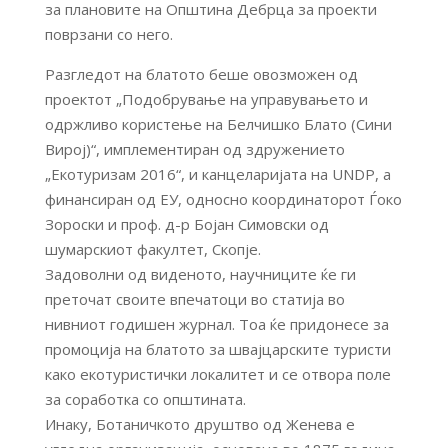
за плановите на Општина Дебрца за проекти
поврзани со него.
Разгледот на блатото беше овозможен од
проектот „Подобрување на управувањето и
одржливо користење на Белчишко Блато (Сини
Вирој)“, имплементиран од здружението
„Екотуризам 2016“, и канцеларијата на UNDP, а
финансиран од ЕУ, односно координаторот Ѓоко
Зороски и проф. д-р Бојан Симовски од
шумарскиот факултет, Скопје.
Задоволни од виденото, научниците ќе ги
преточат своите впечатоци во статија во
нивниот годишен журнал. Тоа ќе придонесе за
промоција на блатото за швајцарските туристи
како екотуристички локалитет и се отвора поле
за соработка со општината.
Инаку, Ботаничкото друштво од Женева е