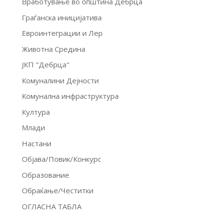
Вработување во општина Дебрца
Граѓанска иницијатива
Евроинтеграции и Лер
Животна Средина
ЈКП "Дебрца"
Комуналини Дејности
Комунална инфраструктура
Култура
Млади
Настани
Објава/Повик/Конкурс
Образование
Обраќање/Честитки
ОГЛАСНА ТАБЛА