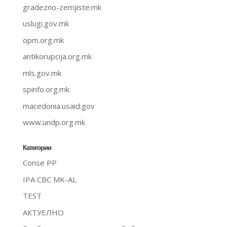
gradezno-zemjiste.mk
uslugi.gov.mk
opm.org.mk
antikorupcija.org.mk
mls.gov.mk
spinfo.org.mk
macedonia.usaid.gov
www.undp.org.mk
Категории
Conse PP
IPA CBC MK-AL
TEST
АКТУЕЛНО