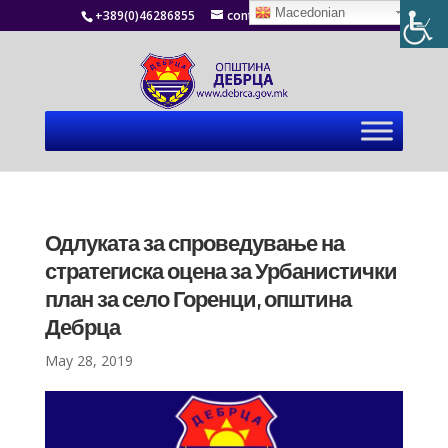
Macedonian
+389(0)46286855
contact@debrca.gov.mk
Одлуката за спроведување на
стратегиска оцена за Урбанистички
план за село Горенци, општина
Дебрца
May 28, 2019