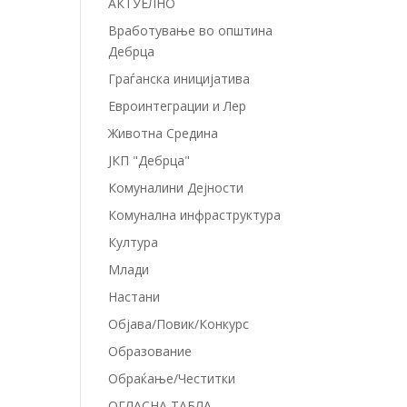
АКТУЕЛНО
Вработување во општина
Дебрца
Граѓанска иницијатива
Евроинтеграции и Лер
Животна Средина
ЈКП "Дебрца"
Комуналини Дејности
Комунална инфраструктура
Култура
Млади
Настани
Објава/Повик/Конкурс
Образование
Обраќање/Честитки
ОГЛАСНА ТАБЛА