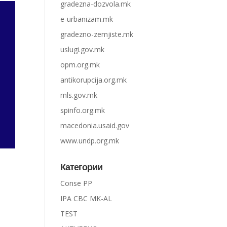
gradezna-dozvola.mk
e-urbanizam.mk
gradezno-zemjiste.mk
uslugi.gov.mk
opm.org.mk
antikorupcija.org.mk
mls.gov.mk
spinfo.org.mk
macedonia.usaid.gov
www.undp.org.mk
Категории
Conse PP
IPA CBC MK-AL
TEST