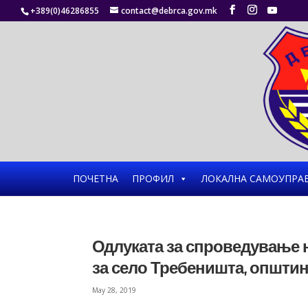
+389(0)46286855
contact@debrca.gov.mk
ПОЧЕТНА
ПРОФИЛ
ЛОКАЛНА САМОУПРА
Одлуката за спроведување н
за село Требеништа, општи
May 28, 2019