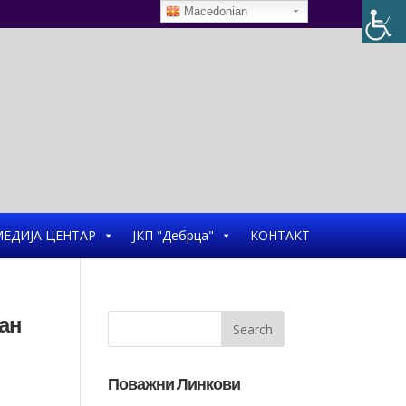
Macedonian
ЕДИЈА ЦЕНТАР
ЈКП "Дебрца"
КОНТАКТ
лан
Поважни Линкови