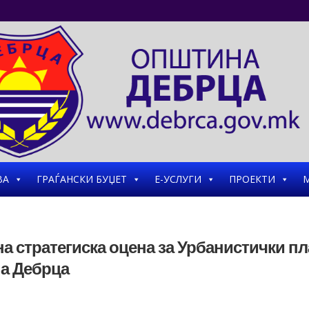
ВА
ГРАЃАНСКИ БУЏЕТ
Е-УСЛУГИ
ПРОЕКТИ
М
а стратегиска оцена за Урбанистички п
на Дебрца