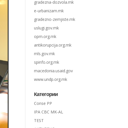
gradezna-dozvola.mk
e-urbanizam.mk
gradezno-zemjiste.mk
uslugi.gov.mk
opm.org.mk
antikorupcija.org.mk
mls.gov.mk
spinfo.org.mk
macedonia.usaid.gov
www.undp.org.mk
Категории
Conse PP
IPA CBC MK-AL
TEST