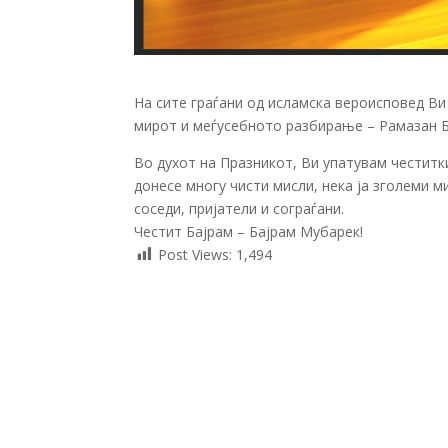
На сите граѓани од исламска вероисповед Ви
мирот и меѓусебното разбирање – Рамазан Б
Во духот на Празникот, Ви упатувам честитки
донесе многу чисти мисли, нека ја зголеми 
соседи, пријатели и сограѓани.
Честит Бајрам – Бајрам Мубарек!
Post Views:
1,494