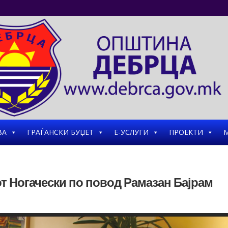
ВА
ГРАЃАНСКИ БУЏЕТ
Е-УСЛУГИ
ПРОЕКТИ
М
т Ногачески по повод Рамазан Бајрам