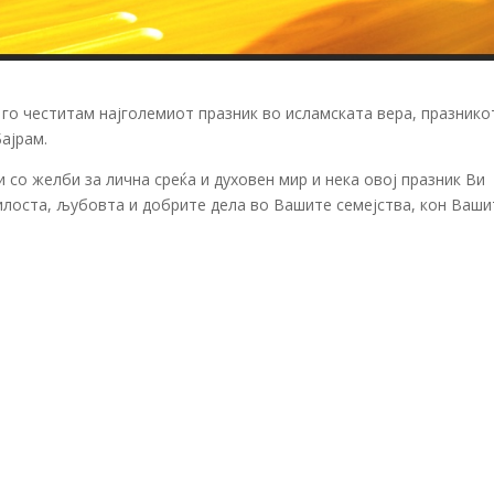
 го честитам најголемиот празник во исламската вера, празнико
ајрам.
 со желби за лична среќа и духовен мир и нека овој празник Ви
милоста, љубовта и добрите дела во Вашите семејства, кон Ваши