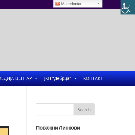
Macedonian
ЕДИЈА ЦЕНТАР
ЈКП "Дебрца"
КОНТАКТ
Поважни Линкови