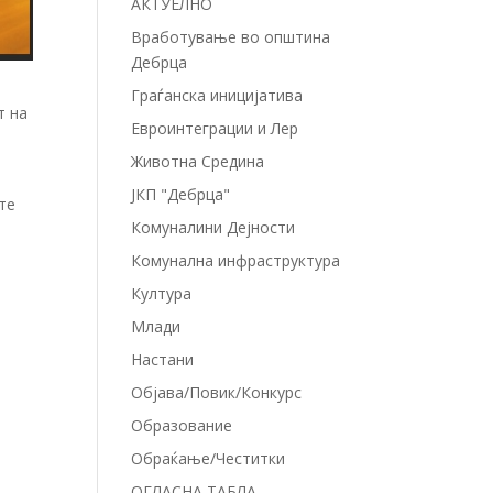
АКТУЕЛНО
Вработување во општина
Дебрца
Граѓанска иницијатива
т на
Евроинтеграции и Лер
Животна Средина
ЈКП "Дебрца"
те
Комуналини Дејности
Комунална инфраструктура
Култура
Млади
Настани
Објава/Повик/Конкурс
Образование
Обраќање/Честитки
ОГЛАСНА ТАБЛА