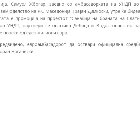
ија, Самуел Жбогар, заедно со амбасадорката на УНДП во 
 земјоделство на Р.С Македонија Трајан Димкоски, утре ќе биде
ата е промоција на проектот “Санација на браната на Слати
ор УНДП, партнери се општина Дебрца и Водостопанство на 
е повеќе од еден милиони евра.
редвидено, евроамбасадорот да оствари официјална средб
оран Ногачески.