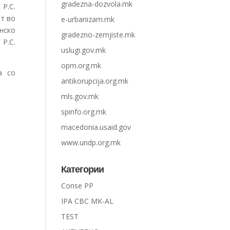
gradezna-dozvola.mk
Р.С.
ат во
e-urbanizam.mk
нско
gradezno-zemjiste.mk
Р.С.
uslugi.gov.mk
opm.org.mk
а со
antikorupcija.org.mk
mls.gov.mk
spinfo.org.mk
macedonia.usaid.gov
www.undp.org.mk
Категории
Conse PP
IPA CBC MK-AL
TEST