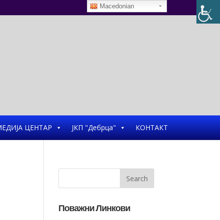
Macedonian
ЕДИЈА ЦЕНТАР
ЈКП "Дебрца"
КОНТАКТ
Поважни Линкови