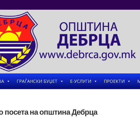
ВА
ГРАЃАНСКИ БУЏЕТ
Е-УСЛУГИ
ПРОЕКТИ
М
 посета на општина Дебрца