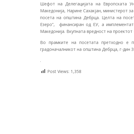
Шефот на Делегацијата на Европската Ун
Македонија, Нарине Сахакјан, министерот за
посета на општина Дебрца. Целта на посет
Езеро”, финансиран од ЕУ, а имплементат
Македонија. Вкупната вредност на проектот 
Во прамките на посетата претходно е п
градоначалникот на општина Дебрца, г-дин З
.
Post Views:
1,358