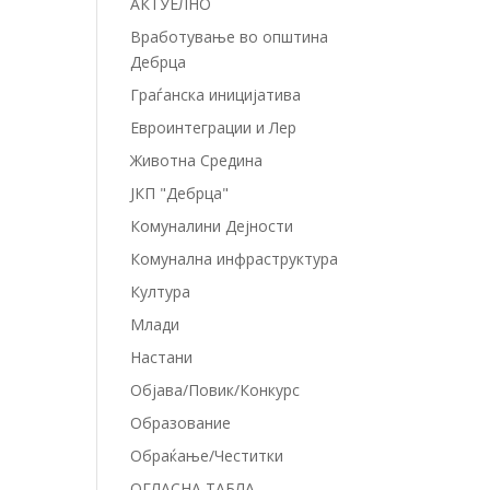
АКТУЕЛНО
Вработување во општина
Дебрца
Граѓанска иницијатива
Евроинтеграции и Лер
Животна Средина
ЈКП "Дебрца"
Комуналини Дејности
Комунална инфраструктура
Култура
Млади
Настани
Објава/Повик/Конкурс
Образование
Обраќање/Честитки
ОГЛАСНА ТАБЛА