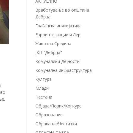
АКТУЕЛНО
Вработување во општина
Дебрца
Граѓанска иницијатива
Евроинтеграции и Лер
Животна Средина
ЈКП "Дебрца"
Комуналини Дејности
Комунална инфраструктура
Култура
д
Млади
 во
Настани
ње,
Објава/Повик/Конкурс
Образование
Обраќање/Честитки
о
ОГЛАСНА ТАБЛА