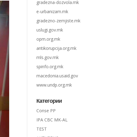
gradezna-dozvola.mk
e-urbanizam.mk
gradezno-zemjiste.mk
uslugi.gov.mk
opm.org.mk
antikorupcija.org.mk
mls.gov.mk
spinfo.org.mk
macedonia.usaid.gov
www.undp.org.mk
Категории
Conse PP
IPA CBC MK-AL
TEST