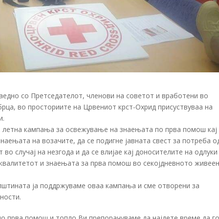
аедно со Претседателот, членови на советот и вработени во
рца, во просториите на Црвениот крст-Охрид присуствуваа на
и.
а летна кампања за освежување на знаењата по прва помош кај
знаењата на возачите, да се подигне јавната свест за потреба о
о случај на незгода и да се влијае кај доносителите на одлуки
квалитетот и знаењата за прва помош во секојдневното живее
општината ја поддржуваме оваа кампања и сме отворени за
ности.
о прва помош и топло Ви препорачуваме да најдете време да г