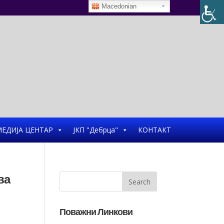
Macedonian
ЕДИЈА ЦЕНТАР
ЈКП "Дебрца"
КОНТАКТ
ва
Поважни Линкови