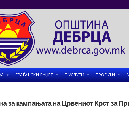
ВА
ГРАЃАНСКИ БУЏЕТ
Е-УСЛУГИ
ПРОЕКТИ
М
а за кампањата на Црвениот Крст за Пр