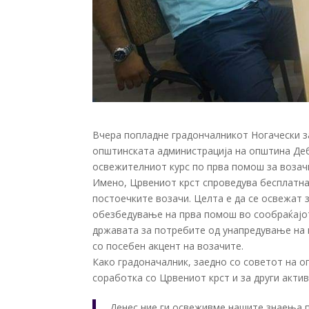
Вчера попладне градончалникот Ногачески з
општинската администрација на општина Деб
освежителниот курс по прва помош за возач
Имено, Црвениот крст спроведува бесплатн
постоечките возачи. Целта е да се освежат 
обезбедување на прва помош во сообраќајот в
државата за потребите од унапредување на 
со посебен акцент на возачите.
Како градоначалник, заедно со советот на 
соработка со Црвениот крст и за други актив
Денес ние ги освеживме нашите знаења п