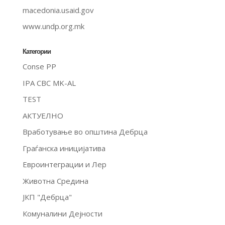
macedonia.usaid.gov
www.undp.org.mk
Категории
Conse PP
IPA CBC MK-AL
TEST
АКТУЕЛНО
Вработување во општина Дебрца
Граѓанска иницијатива
Евроинтеграции и Лер
Животна Средина
ЈКП "Дебрца"
Комуналини Дејности