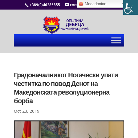
Macedonian
+389(0)46286855
contact@debrca.gov.mk
Градоначалникот Ногачески упати
честитка по повод Денот на
Македонската револуционерна
борба
Oct 23, 2019