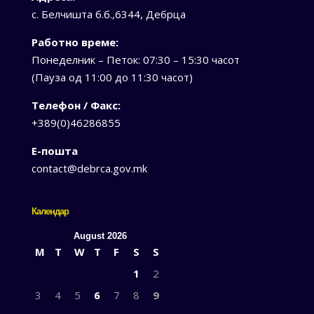
с. Белчишта б.б.,6344, Дебрца
Работно време:
Понеделник – Петок: 07:30 – 15:30 часот
(Пауза од 11:00 до 11:30 часот)
Телефон / Факс:
+389(0)46286855
Е-пошта
contact@debrca.gov.mk
Календар
August 2026
M
T
W
T
F
S
S
1
2
3
4
5
6
7
8
9