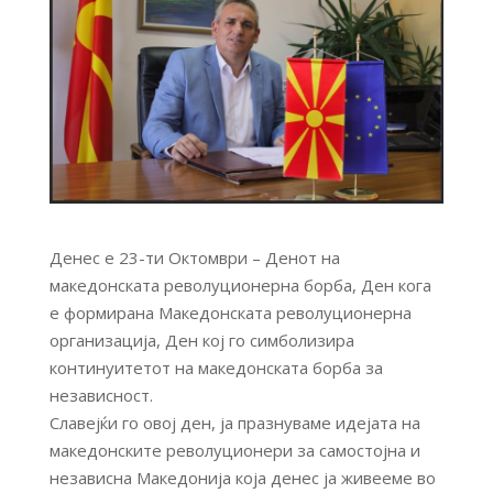
Денес е 23-ти Октомври – Денот на
македонската револуционерна борба, Ден кога
е формирана Македонската револуционерна
организација, Ден кој го симболизира
континуитетот на македонската борба за
независност.
Славејќи го овој ден, ја празнуваме идејата на
македонските револуционери за самостојна и
независна Македонија која денес ја живееме во