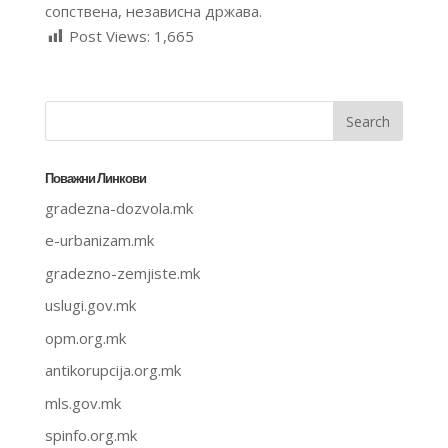
сопствена, независна државa.
Post Views:
1,665
Поважни Линкови
gradezna-dozvola.mk
e-urbanizam.mk
gradezno-zemjiste.mk
uslugi.gov.mk
opm.org.mk
antikorupcija.org.mk
mls.gov.mk
spinfo.org.mk