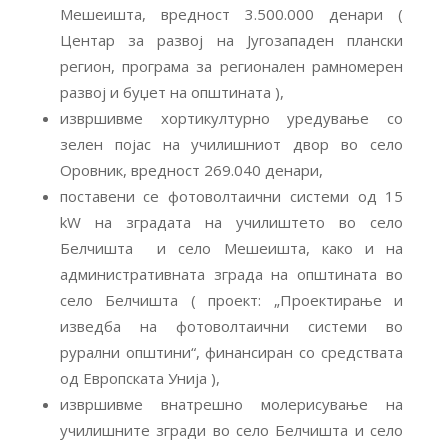
Мешеишта, вредност 3.500.000 денари (
Центар за развој на Југозападен плански
регион, програма за регионален рамномерен
развој и буџет на општината ),
извршивме хортикултурно уредување со
зелен појас на училишниот двор во село
Оровник, вредност 269.040 денари,
поставени се фотоволтаични системи од 15
kW на зградата на училиштето во село
Белчишта и село Мешеишта, како и на
административната зграда на општината во
село Белчишта ( проект: „Проектирање и
изведба на фотоволтаични системи во
рурални општини“, финансиран со средствата
од Европската Унија ),
извршивме внатрешно молерисување на
училишните згради во село Белчишта и село