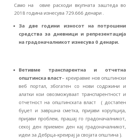
Само на овие расходи вкупната заштеда во
2018 година изнесува 729.666 денари .
За две години износот на потрошени
средства за дневници и репрезентација
на градоначалникот изнесува 0 денари.
Ветивме транспарентна и отчетна
општинска власт
– креиравме нов општински
веб портал, збогатен со нови содржини и
алатки кои овозможуваат транспарентност и
отчетност на општинската власт ( достапен
буџет и завршна сметка, пријави корупција,
пријави проблем, прашај го градоначалникот,
секој ден приемен ден кај градоначалникот,
идеи за Дебрца-креирај ја својата општина ).