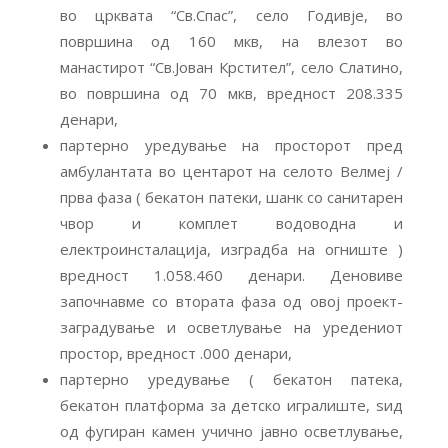
во црквата “Св.Спас”, село Годивје, во
површина од 160 мкв, на влезот во
манастирот “Св.Јован Крстител”, село Слатино,
во површина од 70 мкв, вредност 208.335
денари,
партерно уредување на просторот пред
амбулантата во центарот на селото Велмеј /
прва фаза ( бекатон патеки, шанк со санитарен
чвор и комплет водоводна и
електроинсталација, изградба на огниште )
вредност 1.058.460 денари. Деновиве
започнавме со втората фаза од овој проект-
заградување и осветлување на уредениот
простор, вредност .000 денари,
партерно уредување ( бекатон патека,
бекатон платформа за детско игралиште, ѕид
од фугиран камен учично јавно осветлување,