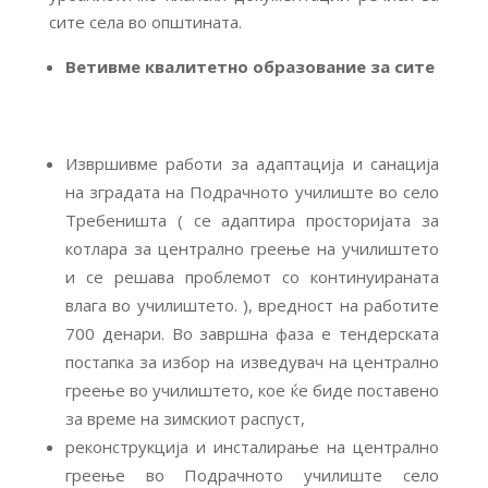
сите села во општината.
Ветивме квалитетно образование за сите
Извршивме работи за адаптација и санација
на зградата на Подрачното училиште во село
Требеништа ( се адаптира просторијата за
котлара за централно греење на училиштето
и се решава проблемот со континуираната
влага во училиштето. ), вредност на работите
700 денари. Во завршна фаза е тендерската
постапка за избор на изведувач на централно
греење во училиштето, кое ќе биде поставено
за време на зимскиот распуст,
реконструкција и инсталирање на централно
греење во Подрачното училиште село