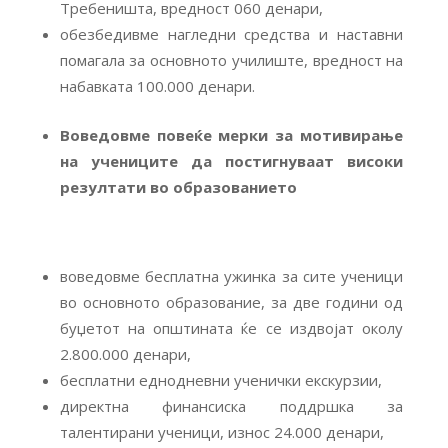
Требеништа, вредност 060 денари,
обезбедивме нагледни средства и наставни
помагала за основното училиште, вредност на
набавката 100.000 денари.
Воведовме повеќе мерки
за мотивирање
на учениците да постигнуваат високи
резултати во образованието
воведовме бесплатна ужинка за сите ученици
во основното образование, за две години од
буџетот на општината ќе се издвојат околу
2.800.000 денари,
бесплатни еднодневни ученички екскурзии,
директна финансиска поддршка за
талентирани ученици, износ 24.000 денари,