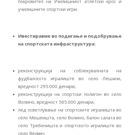
покровител на Училишниот атлетски крос и
училишните спортски игри.
Ивестиравме во
подигање и подобрување
на спортската инфраструктура
:
реконструкција на соблекувалната на
фудбалското игралиште во село Лешани,
вредност 295.000 денари,
реконструкција на спортски полигон во село
Волино, вредност 565.000 денари,
лед осветлување на спортските игралишта во
село Мешеишта, село Волино, балон салата во
село Требеништа и спортското игралиште во
село Велмеј,