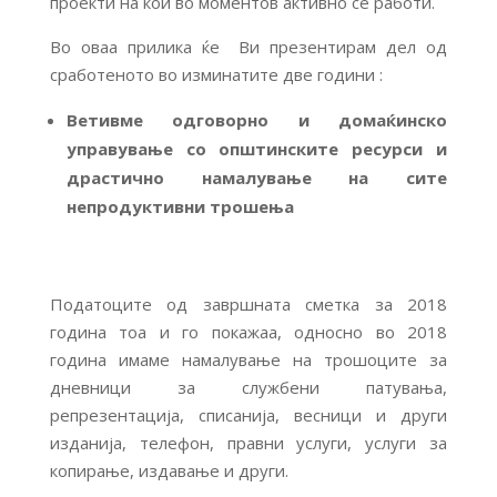
проекти на кои во моментов активно се работи.
Во оваа прилика ќе Ви презентирам дел од
сработеното во изминатите две години :
Ветивме
одговорно и домаќинско
управување со општинските ресурси и
драстично намалување на сите
непродуктивни трошења
Податоците од завршната сметка за 2018
година тоа и го покажаа, односно во 2018
година имаме намалување на трошоците за
дневници за службени патувања,
репрезентација, списанија, весници и други
изданија, телефон, правни услуги, услуги за
копирање, издавање и други.