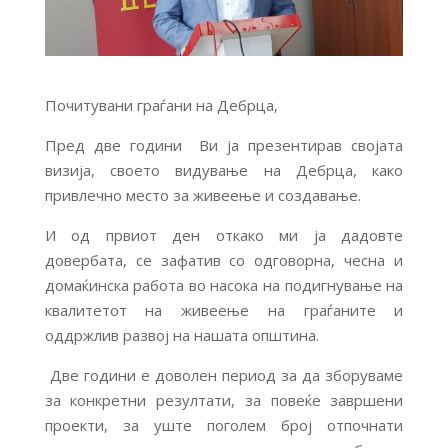
Почитувани граѓани на Дебрца,
Пред две години Ви ја презентирав својата
визија, своето видување на Дебрца, како
привлечно место за живеење и создавање.
И од првиот ден откако ми ја дадовте
довербата, се зафатив со одговорна, чесна и
домаќинска работа во насока на подигнување на
квалитетот на живеење на граѓаните и
оддржлив развој на нашата општина.
Две години е доволен период за да зборуваме
за конкретни резултати, за повеќе завршени
проекти, за уште поголем број отпочнати