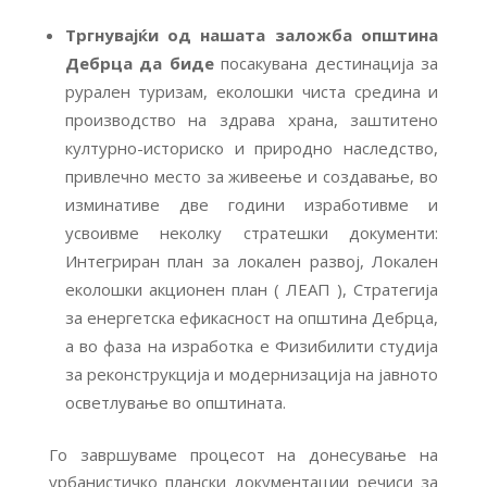
Тргнувајќи од нашата заложба општина
Дебрца да биде
посакувана дестинација за
рурален туризам, еколошки чиста средина и
производство на здрава храна, заштитено
културно-историско и природно наследство,
привлечно место за живеење и создавање, во
изминативе две години изработивме и
усвоивме неколку стратешки документи:
Интегриран план за локален развој, Локален
еколошки акционен план ( ЛЕАП ), Стратегија
за енергетска ефикасност на општина Дебрца,
а во фаза на изработка е Физибилити студија
за реконструкција и модернизација на јавното
осветлување во општината.
Го завршуваме процесот на донесување на
урбанистичко плански документации речиси за