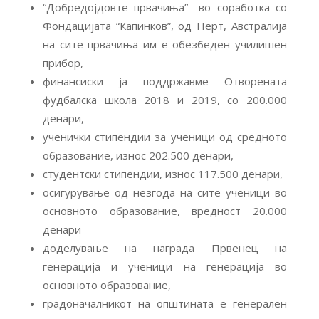
“Добредојдовте првачиња” -во соработка со
Фондацијата “Капинков”, од Перт, Австралија
на сите првачиња им е обезбеден училишен
прибор,
финансиски ја поддржавме Отворената
фудбалска школа 2018 и 2019, со 200.000
денари,
ученички стипендии за ученици од средното
образование, износ 202.500 денари,
студентски стипендии, износ 117.500 денари,
осигурување од незгода на сите ученици во
основното образование, вредност 20.000
денари
доделување на награда Првенец на
генерација и ученици на генерација во
основното образование,
градоначалникот на општината е генерален