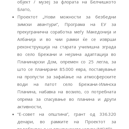
објект / музеј за флората на Белчишкото
Блато,
Проектот „Нови можности за безбедни
зимски авантури“, Програма на ЕУ за
прекугранична соработка меѓу Македонија и
Албанија и во чии рамки ќе се изврши
реконструкција на старата училишна зграда
во село Брежани и нејзина адаптација во
Планинарски Дом, опремен со 25 легла, за
што се планирани 85.000 евра, поставување
на пропусти за зафаќање на атмосферските
води на патот село Брежани-Илинска
Планина, набавка на возило, со потребната
опрема за спасување во планина и други
активности,
“Е-совет на општина”, грант од 336.320
денари, во рамките на Проектот за