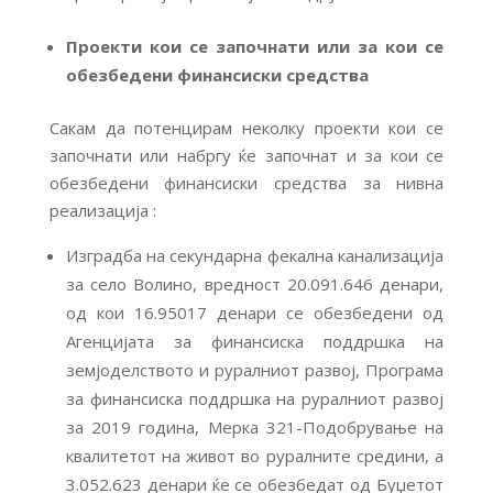
Проекти кои се започнати или за кои се
обезбедени финансиски средства
Сакам да потенцирам неколку проекти кои се
започнати или набргу ќе започнат и за кои се
обезбедени финансиски средства за нивна
реализација :
Изградба на секундарна фекална канализација
за село Волино, вредност 20.091.646 денари,
од кои 16.95017 денари се обезбедени од
Агенцијата за финансиска поддршка на
земјоделството и руралниот развој, Програма
за финансиска поддршка на руралниот развој
за 2019 година, Мерка 321-Подобрување на
квалитетот на живот во руралните средини, а
3.052.623 денари ќе се обезбедат од Буџетот