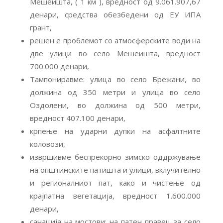
Мешеишта, ( 1 км ), вредност од 9.061.907,67
денари, средства обезбедени од ЕУ ИПА
грант,
решен е проблемот со атмосферските води на
две улици во село Мешеишта, вредност
700.000 денари,
Тампониравме: улица во село Брежани, во
должина од 350 метри и улица во село
Оздолени, во должина од 500 метри,
вредност 407.100 денари,
крпење на ударни дупки на асфалтните
коловози,
извршивме беспрекорно зимско оддржување
на општинските патишта и улици, вклучително
и регионалниот пат, како и чистење од
крајпатна вегетација, вредност 1.600.000
денари,
санација на мостови: на патен правец за село