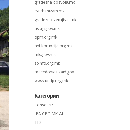
gradezna-dozvola.mk
e-urbanizam.mk
gradezno-zemjiste.mk
uslugi.gov.mk
opm.org.mk
antikorupcija.org.mk
mls.gov.mk
spinfo.org.mk
macedonia.usaid.gov
www.undp.org.mk
Категории
Conse PP
IPA CBC MK-AL
TEST