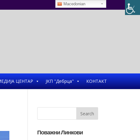
Macedonian
ЕДИЈА ЦЕНТАР
ЈКП "Дебрца"
КОНТАКТ
Поважни Линкови