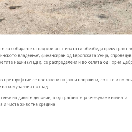
те за собирање отпад кои општината ги обезбеди преку грант в
инското владеење’, финансиран од Европската Унија, спроведув
нетите нации (УНДП), се распределени и во селата од Горна Дебр
о претпријатие се поставени на јавни површини, со што и во ов
 на комуналниот отпад.
тење на дивите депонии, а од граѓаните ја очекуваме нивната
ва и чиста животна средина