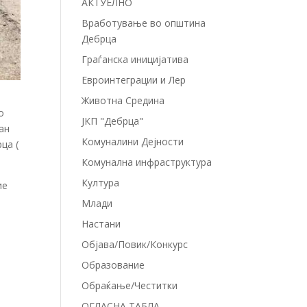
АКТУЕЛНО
Вработување во општина
Дебрца
Граѓанска иницијатива
Евроинтеграции и Лер
Животна Средина
о
ЈКП "Дебрца"
ан
Комуналини Дејности
ца (
Комунална инфраструктура
Култура
ие
Млади
Настани
Објава/Повик/Конкурс
Образование
Обраќање/Честитки
ОГЛАСНА ТАБЛА