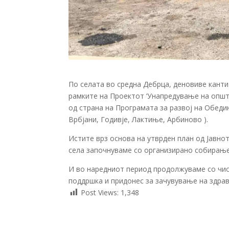
По селата во средна Дебрца, деновиве канти
рамките на Проектот ‘Унапредување на општ
од страна на Програмата за развој на Обеди
Врбјани, Годивје, Лактиње, Арбиново ).
Истите врз основа на утврден план од Јавнот
села започнуваме со организирано собирање
И во наредниот период продолжуваме со чис
поддршка и придонес за зачувување на здра
Post Views:
1,348