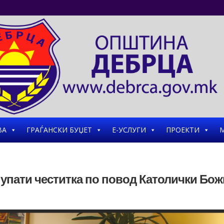
ВА
ГРАЃАНСКИ БУЏЕТ
Е-УСЛУГИ
ПРОЕКТИ
М
 упати честитка по повод Католички Бож