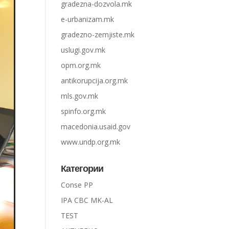
gradezna-dozvola.mk
e-urbanizam.mk
gradezno-zemjiste.mk
uslugi.gov.mk
opm.org.mk
antikorupcija.org.mk
mls.gov.mk
spinfo.org.mk
macedonia.usaid.gov
www.undp.org.mk
Категории
Conse PP
IPA CBC MK-AL
TEST