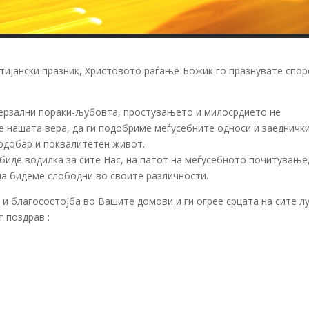
тијански празник, Христовото раѓање-Божик го празнувате спор
верзални пораки-љубовта, простувањето и милосрдието не
е нашата вера, да ги подобриме меѓусебните односи и заедничк
одобар и поквалитетен живот.
биде водилка за сите Нас, на патот на меѓусебното почитување
да бидеме слободни во своите различности.
 и благосостојба во Вашите домови и ги огрее срцата на сите л
 поздрав :