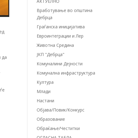
АКТУЕЛНО
Вработување во општина
Дебрца
Граѓанска иницијатива
ед
Евроинтеграции и Лер
Животна Средина
ЈКП "Дебрца"
и да
Комуналини Дејности
,
Комунална инфраструктура
Култура
уѓе
Млади
Настани
Објава/Повик/Конкурс
Образование
Обраќање/Честитки
ОГЛАСНА ТАБЛА