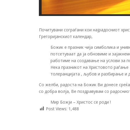
Почитувани сограѓани кои најрадосниот хрис
Грегоријанскиот календар,
Божик е празник чија симболика и уни
потсетуваат да ја обновиме и зајакнем
работиме на создавање на услови за п
Нека празникот на Христовото раѓање 
толеранцијата , љубов и разбирање и 
Со желби, радоста на Божик Ви донесе среќа
со добра волја, Ве поздравувам со радосниот
Мир Божји – Христос се роди !
Post Views:
1,488