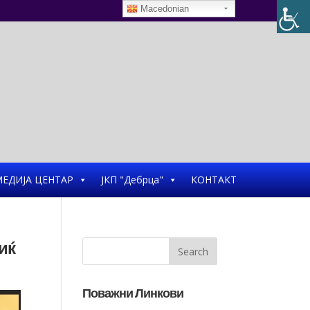
Macedonian
ЕДИЈА ЦЕНТАР
ЈКП "Дебрца"
КОНТАКТ
иќ
Поважни Линкови