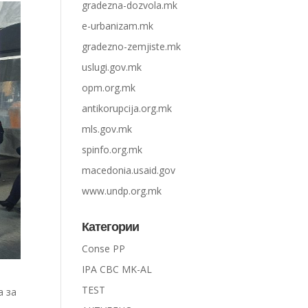
gradezna-dozvola.mk
e-urbanizam.mk
gradezno-zemjiste.mk
uslugi.gov.mk
opm.org.mk
antikorupcija.org.mk
mls.gov.mk
spinfo.org.mk
macedonia.usaid.gov
www.undp.org.mk
Категории
Conse PP
IPA CBC MK-AL
TEST
а за