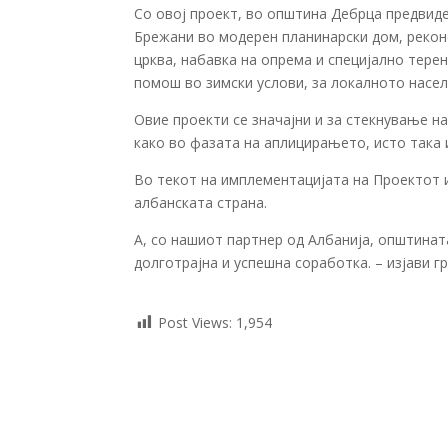
Со овој проект, во општина Дебрца предвиде
Брежани во модерен планинарски дом, рекон
црква, набавка на опрема и специјално терен
помош во зимски услови, за локалното насел
Овие проекти се значајни и за стекнување н
како во фазата на аплицирањето, исто така 
Во текот на имплементацијата на Проектот 
албанската страна.
А, со нашиот партнер од Албанија, општинат
долготрајна и успешна соработка. – изјави 
Post Views:
1,954