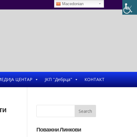
Macedonian
ЕДИЈА ЦЕНТАР
ЈКП "Дебрца"
КОНТАКТ
ти
Поважни Линкови