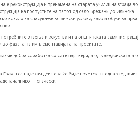
на е реконструкција и пренамена на старата училишна зграда во 
струкција на пропустите на патот од село Брежани до Илинска
ско возило за спасување во зимски услови, како и обуки за прва
ение.
а потребните знаења и искуства и на општинската администрациј
и во фазата на имплементацијата на проектите.
имаме добра соработка со сите партнери, и од македонската и 
а Грамш се надевам дека ова ќе биде почеток на една заедничка
градоначалникот Ногачески.