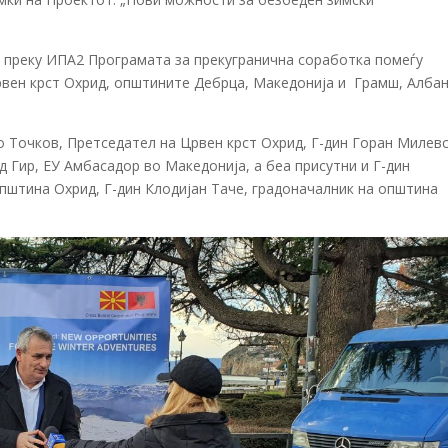
, преку ИПА2 Програмата за прекугранична соработка помеѓу
рвен крст Охрид, општините Дебрца, Македонија и Грамш, Албан
 Точков, Претседател на Црвен крст Охрид, Г-дин Горан Милевс
д Гир, ЕУ Амбасадор во Македонија, а беа присутни и Г-дин
пштина Охрид, Г-дин Клодијан Таче, градоначалник на општина