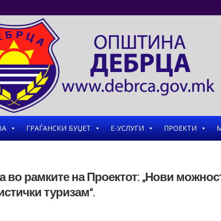
ВА
ГРАЃАНСКИ БУЏЕТ
Е-УСЛУГИ
ПРОЕКТИ
М
 во рамките на Проектот: „Нови можнос
истички туризам“.