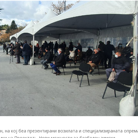
, на кој беа презентирани возилата и специјализираната опрем
амки на Проектот: „Нови можности за безбеден зимски