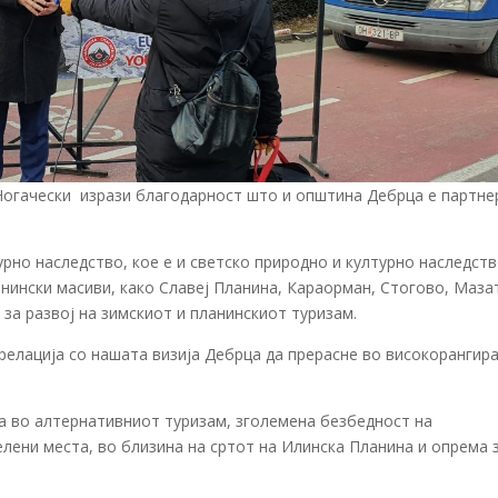
Ногачески изрази благодарност што и општина Дебрца е партне
рно наследство, кое е и светско природно и културно наследств
нински масиви, како Славеј Планина, Караорман, Стогово, Маза
за развој на зимскиот и планинскиот туризам.
орелација со нашата визија Дебрца да прерасне во високорангир
 во алтернативниот туризам, зголемена безбедност на
елени места, во близина на сртот на Илинска Планина и опрема 