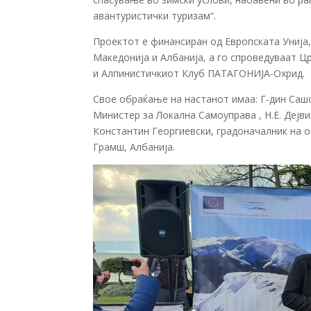
авантуристички туризам“.
Проектот е финансиран од Европската Унија
Македонија и Албанија, а го спроведуваат Ц
и Алпинистичкиот Клуб ПАТАГОНИЈА-Охрид.
Свое обраќање на настанот имаа: Г-дин Сашо
Министер за Локална Самоуправа , Н.Е. Дејви
Константин Георгиевски, градоначалник на о
Грамш, Албанија.