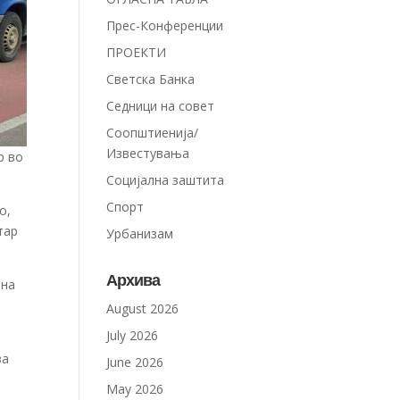
Прес-Конференции
ПРОЕКТИ
Светска Банка
Седници на совет
Соопштиенија/
Известувања
р во
Социјална заштита
Спорт
о,
тар
Урбанизам
Архива
ана
August 2026
July 2026
за
June 2026
May 2026