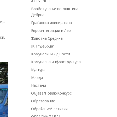
АКТУЕЛНО
Вработување во општина
Дебрца
ија
Граѓанска иницијатива
Евроинтеграции и Лер
ки,
Животна Средина
ЈКП "Дебрца"
Комуналини Дејности
Комунална инфраструктура
Култура
Млади
Настани
Објава/Повик/Конкурс
Образование
Обраќање/Честитки
ОГЛАСНА ТАБЛА