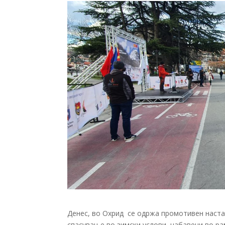
Денес, во Охрид се одржа промотивен настан
спасување во зимски услови, набавени во р