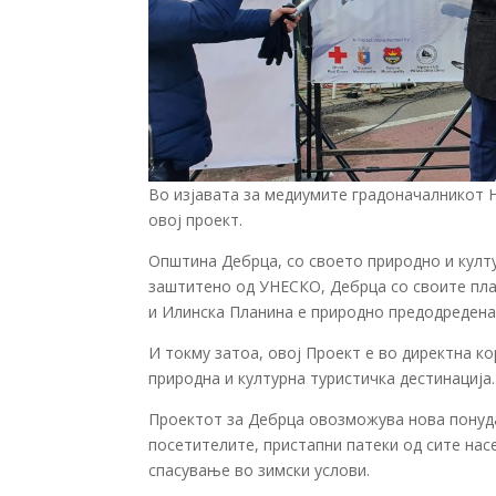
Во изјавата за медиумите градоначалникот 
овој проект.
Општина Дебрца, со своето природно и култу
заштитено од УНЕСКО, Дебрца со своите пла
и Илинска Планина е природно предодредена 
И токму затоа, овој Проект е во директна к
природна и културна туристичка дестинација.
Проектот за Дебрца овозможува нова понуда
посетителите, пристапни патеки од сите нас
спасување во зимски услови.