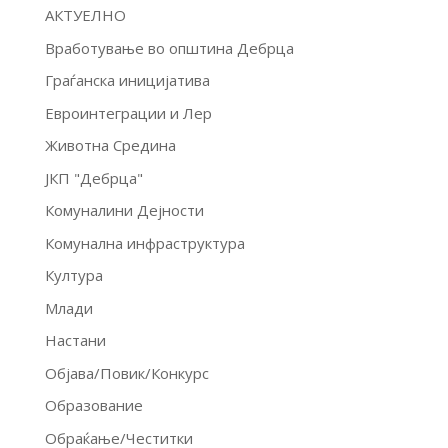
АКТУЕЛНО
Вработување во општина Дебрца
Граѓанска иницијатива
Евроинтеграции и Лер
Животна Средина
ЈКП "Дебрца"
Комуналини Дејности
Комунална инфраструктура
Култура
Млади
Настани
Објава/Повик/Конкурс
Образование
Обраќање/Честитки