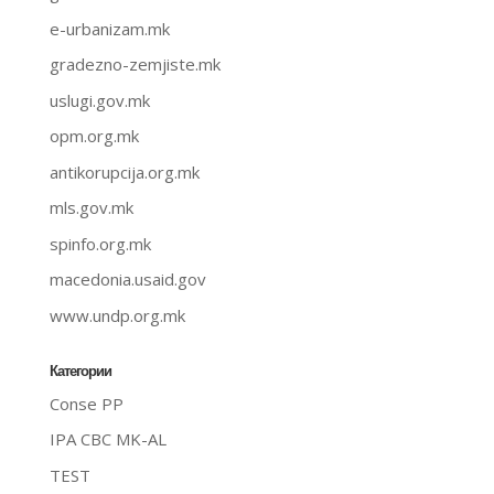
e-urbanizam.mk
gradezno-zemjiste.mk
uslugi.gov.mk
opm.org.mk
antikorupcija.org.mk
mls.gov.mk
spinfo.org.mk
macedonia.usaid.gov
www.undp.org.mk
Категории
Conse PP
IPA CBC MK-AL
TEST