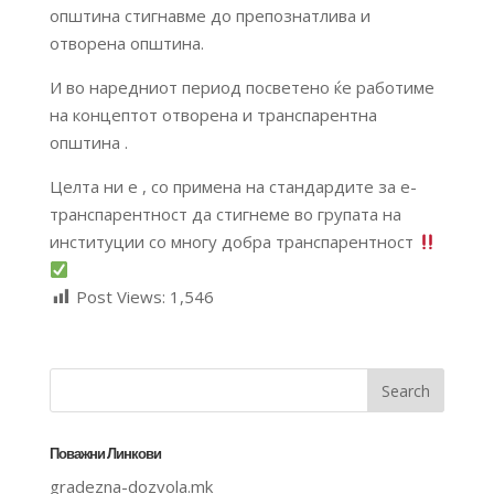
општина стигнавме до препознатлива и
отворена општина.
И во наредниот период посветено ќе работиме
на концептот отворена и транспарентна
општина .
Целта ни е , со примена на стандардите за е-
транспарентност да стигнеме во групата на
институции со многу добра транспарентност
Post Views:
1,546
Поважни Линкови
gradezna-dozvola.mk