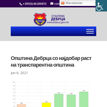
Macedonian
+389(0)46286855
contact@debrca.gov.mk
Општина Дебрца со најдобар раст
на транспарентна општина
Jun 6, 2021