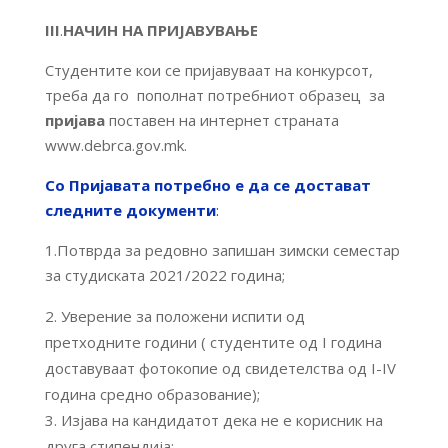
III
.
НАЧИН НА ПРИЈАВУВАЊЕ
Студентите кои се пријавуваат на конкурсот,
треба да го пополнат потребниот образец за
пријава
поставен на интернет страната
www.debrca.gov.mk.
Со Пријавата потребно е да се достават
следните документи
:
1.Потврда за редовно запишан зимски семестар
за студиската 2021/2022 година;
Уверение за положени испити од
претходните години ( студентите од I година
доставуваат фотокопие од свидетелства од I-IV
година средно образование);
Изјава на кандидатот дека не е корисник на
друга стипендија;