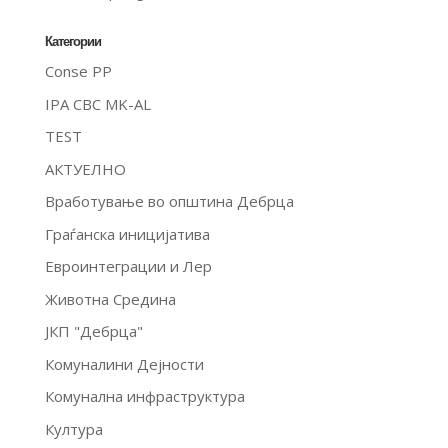
Категории
Conse PP
IPA CBC MK-AL
TEST
АКТУЕЛНО
Вработување во општина Дебрца
Граѓанска иницијатива
Евроинтеграции и Лер
Животна Средина
ЈКП "Дебрца"
Комуналини Дејности
Комунална инфраструктура
Култура