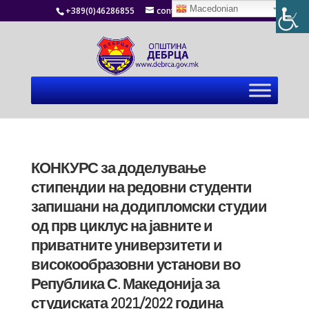
Macedonian
+389(0)46286855
contact@debrca.gov.mk
КОНКУРС за доделување
стипендии на редовни студенти
запишани на додипломски студии
од прв циклус на јавните и
приватните универзитети и
високообразовни установи во
Република С. Македонија за
студиската 2021/2022 година