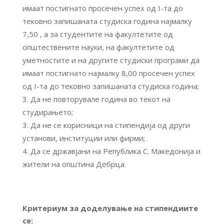
имаат постигнато просечен успех од I-та до
тековно запишаната студиска година најмалку
7,50 , а за студентите на факултетите од
општествените науки, на факултетите од
уметностите и на другите студиски програми да
имаат постигнато најмалку 8,00 просечен успех
од I-та до тековно запишаната студиска година;
3. Да не повторувале година во текот на
студирањето;
Да не се корисници на стипендија од други
установи, институции или фирми;
Да се државјани на Република С. Македонија и
жители на општина Дебрца.
Критериум за доделување на стипендиите
се: