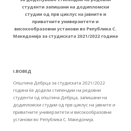
студенти запишани на додипломски
студии од прв циклус на јавните и
приватните универзитети и
високообразовни установи во Република С.
Македонија
за студиската 2021/2022 година
I.ВОВЕД
Општина Дебрца за студиската 2021/2022
година ќе додели стипендии на редовни
студенти од општина Дебрца, запишани на
додипломски студии од прв циклус на јавните и
приватните универзитети и високообразовни
установи во Република С. Македонија.