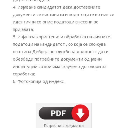
Изјавана кандидатот дека доставените
документи се вистинити и податоците во нив се
идентични со оние податоци внесени во
пријавата;
Изјаваза користење и обработка на личните
податоци на кандидатот , со која се сложува
општина Дебрца по службена должност да ги
обезбеди потребните документи од јавни
институции со кои има склучено договори за
соработка;
Фотокопија од индекс.
Потребните документи