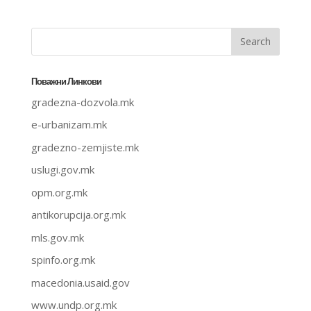
Поважни Линкови
gradezna-dozvola.mk
e-urbanizam.mk
gradezno-zemjiste.mk
uslugi.gov.mk
opm.org.mk
antikorupcija.org.mk
mls.gov.mk
spinfo.org.mk
macedonia.usaid.gov
www.undp.org.mk