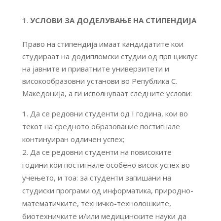
УСЛОВИ ЗА ДОДЕЛУВАЊЕ НА СТИПЕНДИЈА
Право на стипендија имаат кандидатите кои
студираат на додипломски студии од прв циклус
на јавните и приватните универзитети и
високообразовни установи во Република С.
Македонија, а ги исполнуваат следните услови:
Да се редовни студенти од I година, кои во
текот на средното образование постигнале
континуиран одличен успех;
Да се редовни студенти на повисоките
години кои постигнале особено висок успех во
учењето, и тоа: за студенти запишани на
студиски програми од информатика, природно-
математичките, техничко-технолошките,
биотехничките и/или медицинските науки да