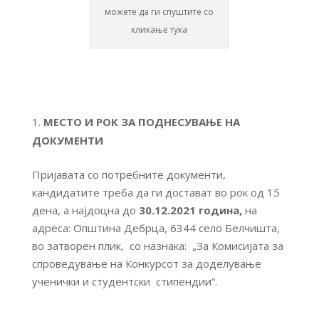
можете да ги спуштите со
кликање тука
МЕСТО И РОК ЗА ПОДНЕСУВАЊЕ НА
ДОКУМЕНТИ
Пријавата со потребните документи,
кандидатите треба да ги достават во рок од 15
дена, а најдоцна до
30
.
12.2021
година,
на
адреса: Општина Дебрца, 6344 село Белчишта,
во затворен плик, со назнака: „За Комисијата за
спроведување на Конкурсот за доделување
ученички и студентски стипендии“.