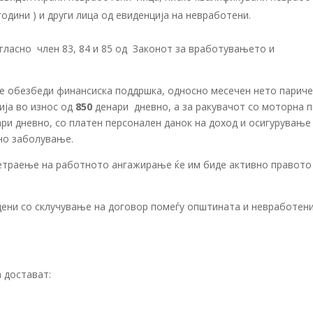
години ) и други лица од евиденција на невработени.
гласно член 83, 84 и 85 од Законот за вработувањето и
се обезбеди финансиска поддршка, односно месечен нето парич
ија во износ од
850
денари дневно, а за ракувачот со моторна 
ри дневно, со платен персонален данок на доход и осигурување
лно заболување.
етраење на работното ангажирање ќе им биде активно правото
едени со склучување на договор помеѓу општината и невработен
 достават: