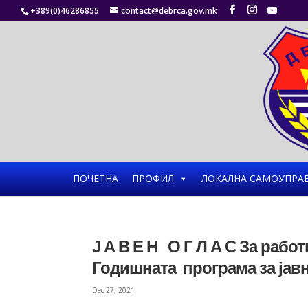
+389(0)46286855
contact@debrca.gov.mk
ПОЧЕТНА
ПРОФИЛ
ЛОКАЛНА САМОУПРА
Ј А В Е Н О Г Л А С За раб
Годишната програма за јав
Dec 27, 2021