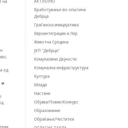
АКТУЕЛНО
т на
Вработување во општина
Дебрца
Граѓанска иницијатива
Евроинтеграции и Лер
Животна Средина
ен
ЈКП "Дебрца"
рво,
Комуналини Дејности
Комунална инфраструктура
а од
Култура
 и
Млади
Настани
о
Објава/Повик/Конкурс
та,
Образование
Обраќање/Честитки
тени
ОГЛАСНА ТАБЛА