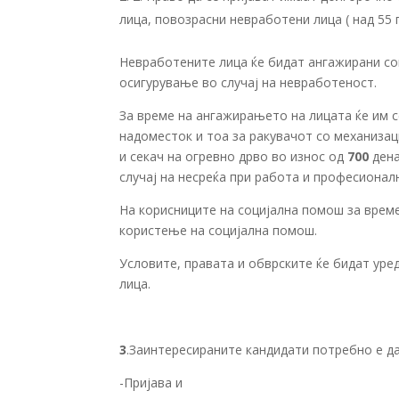
лица, повозрасни невработени лица ( над 55 
Невработените лица ќе бидат ангажирани со
осигурување во случај на невработеност.
За време на ангажирањето на лицата ќе им 
надоместок и тоа за ракувачот со механизац
и секач на огревно дрво во износ од
700
дена
случај на несреќа при работа и професиона
На корисниците на социјална помош за врем
користење на социјална помош.
Условите, правата и обврските ќе бидат ур
лица.
3
.Заинтересираните кандидати потребно е да
-Пријава и