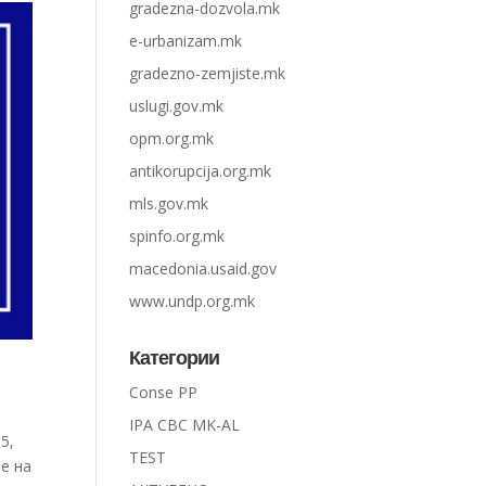
gradezna-dozvola.mk
e-urbanizam.mk
gradezno-zemjiste.mk
uslugi.gov.mk
opm.org.mk
antikorupcija.org.mk
mls.gov.mk
spinfo.org.mk
macedonia.usaid.gov
www.undp.org.mk
Категории
Conse PP
IPA CBC MK-AL
15,
TEST
ње на