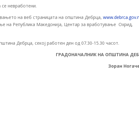
 се невработени.
увањето на веб страницата на општина Дебрца,
www.debrca.gov.
ање на Република Македонија, Центар за вработување Охрид,
пштина Дебрца, секој работен ден од 07.30-15.30 часот.
ГРАДОНАЧАЛНИК НА ОПШТИНА ДЕ
Зоран Ногач