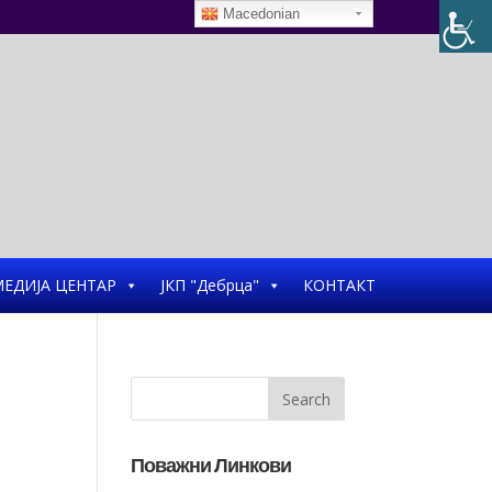
Macedonian
ЕДИЈА ЦЕНТАР
ЈКП "Дебрца"
КОНТАКТ
Поважни Линкови