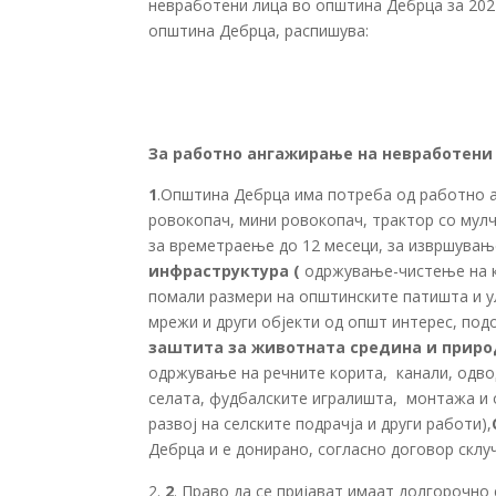
невработени лица во општина Дебрца за 2022 
општина Дебрца, распишува:
За работно ангажирање на невработени
1
.Општина Дебрца има потреба од работно а
ровокопач, мини ровокопач, трактор со мулче
за времетраење до 12 месеци, за извршувањ
инфраструктура
(
одржување-чистење на кр
помали размери на општинските патишта и у
мрежи и други објекти од општ интерес, под
заштита за животната средина и прир
одржување на речните корита, канали, одвод
селата, фудбалските игралишта, монтажа и 
развој на селските подрачја и други работи),
Дебрца и е донирано, согласно договор склу
2
. Право да се пријават имаат долгорочн