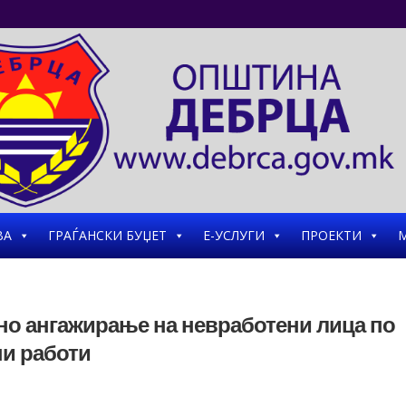
ВА
ГРАЃАНСКИ БУЏЕТ
Е-УСЛУГИ
ПРОЕКТИ
М
отно ангажирање на невработени лица по
ни работи