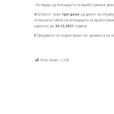
-Потврда од Агенцијата за вработување дека
4
.Огласот трае
три
дена
од денот на објав
огласната табла на Агенцијата за вработув
односно до
30.12.2021
година.
5
.Пријавите се поднесуваат во архивата на о
Post Views:
1,156