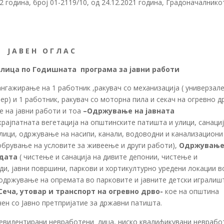
година, број 01-2119/10, од 24.12.2021 година, Градоначалнико
Ј А В Е Н О Г Л А С
 лица по Годишната програма за јавни работи
нгажирање на 1 работник ,ракувач со механизација ( универзал
р) и 1 работник, ракувач со моторна пила и секач на огревно д
е на јавни работи и тоа
–
Одржување на јавната
ајпатната вегетација на општинските патишта и улици, санациј
лици, одржување на насипи, канали, водоводни и канализациони
обрување на условите за живеење и други работи),
Одржување
одата
( чистење и санација на дивите депонии, чистење и
и, јавни површини, паркови и хортикултурно уредени локации в
одржување на опремата во парковите и јавните детски игралиш
Сеча, утовар и транспорт на огревно дрво-
кое на општина
чен со Јавно претпријатие за државни патишта.
о eвидентирани невработени лица, ниско квалификувани неврабо