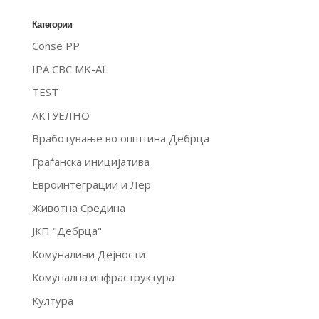
Категории
Conse PP
IPA CBC MK-AL
TEST
АКТУЕЛНО
Вработување во општина Дебрца
Граѓанска иницијатива
Евроинтеграции и Лер
Животна Средина
ЈКП "Дебрца"
Комуналини Дејности
Комунална инфраструктура
Култура