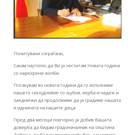
Почитувани сограѓани,
Сакам најтопло да Ви ја честитам Новата година
со најискрени желби.
Посакувам во новата година да го исполниме
нашето секојдневие со љубов, верба и надеж и
заеднички да продолжиме да ја градиме нашата
и иднината на нашите деца.
Пред два месеци повторно ја добив Вашата
доверба да бидам градоначалник на општина
Дебрца, да бидам првиот меѓу Вас, еднаквите.