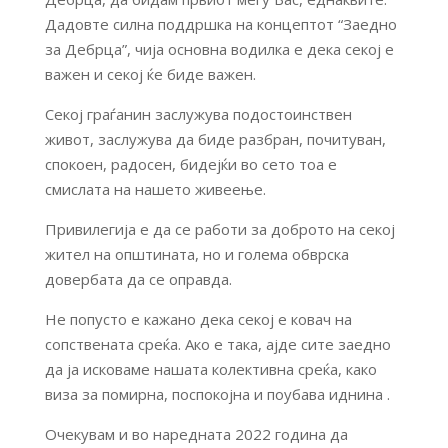
Дадовте силна поддршка на концептот “Заедно
за Дебрца”, чија основна водилка е дека секој е
важен и секој ќе биде важен.
Секој граѓанин заслужува подостоинствен
живот, заслужува да биде разбран, почитуван,
спокоен, радосен, бидејќи во сето тоа е
смислата на нашето живеење.
Привилегија е да се работи за доброто на секој
жител на општината, но и голема обврска
довербата да се оправда.
Не попусто е кажано дека секој е ковач на
сопствената среќа. Ако е така, ајде сите заедно
да ја исковаме нашата колективна среќа, како
виза за помирна, поспокојна и поубава иднина .
Очекувам и во наредната 2022 година да