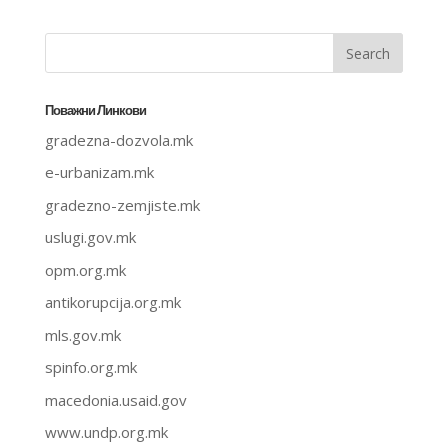
Поважни Линкови
gradezna-dozvola.mk
e-urbanizam.mk
gradezno-zemjiste.mk
uslugi.gov.mk
opm.org.mk
antikorupcija.org.mk
mls.gov.mk
spinfo.org.mk
macedonia.usaid.gov
www.undp.org.mk