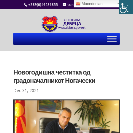
Macedonian
+389(0)46286855
contact@debrca.gov.mk
Новогодишна честитка од
градоначалникот Ногачески
Dec 31, 2021