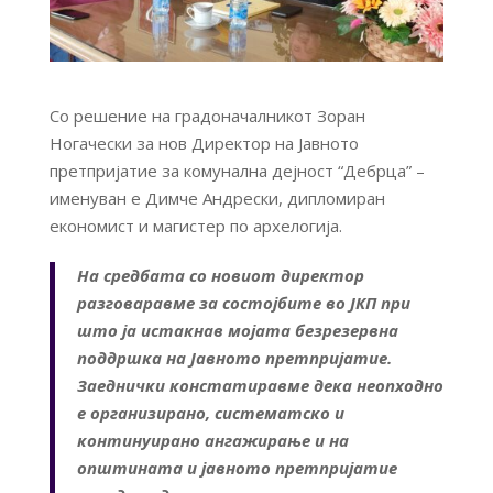
Со решение на градоначалникот Зоран
Ногачески за нов Директор на Јавното
претпријатие за комунална дејност “Дебрца” –
именуван е Димче Андрески, дипломиран
економист и магистер по архелогија.
На средбата со новиот директор
разговаравме за состојбите во ЈКП при
што ја истакнав мојата безрезервна
поддршка на Јавното претпријатие.
Заеднички констатиравме дека неопходно
е организирано, систематско и
континуирано ангажирање и на
општината и јавното претпријатие