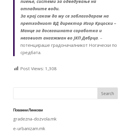
пиење, системи за одведување на
отпадните води.
За крај сакам да му се заблагодарам на
претходниот ВД директор Игор Крцоски –
Манце за досегашната соработка и
неговиот ангажман во ЈКП Дебрца
. –
потенцираше градоначалникот Ногачески по
средбата.
Post Views:
1,308
Поважни Линкови
gradezna-dozvola.mk
e-urbanizam.mk