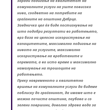
заради подигање на квалитетот на
комуналните услуги на уште повисоко
ниво, соодветно на потребите на
граѓаните на општина Дебрца.
Заедничка цел ќе биде постигнување на
што подобри резултати во работењето,
врз база на целосно искористување на
капацитетите, максимално подигање на
нивото на услугите, максимално
искористување на вработените и
опремата, а во исто време и максимално
намалување на трошоците на
работењето.
Преку навременото и квалитетно
вршење на комуналните услуги да бидеме
поблиску до граѓанинот, да имаме што е
можно почиста општина, поубава и со
зелени површини, доволно здрава вода за