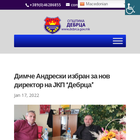
Macedonian
+389(0)46286855
contact@debrca.gov.mk
Димче Андрески избран за нов
директор на ЈКП “Дебрца”
Jan 17, 2022