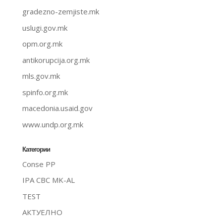
gradezno-zemjiste.mk
uslugi.gov.mk
opm.org.mk
antikorupcija.org.mk
mls.gov.mk
spinfo.org.mk
macedonia.usaid.gov
www.undp.org.mk
Категории
Conse PP
IPA CBC MK-AL
TEST
АКТУЕЛНО