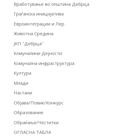
Вработување во општина Дебрца
Граѓанска иницијатива
Евроинтеграции и Лер
Животна Средина
ЈКП "Дебрца"
Комуналини Дејности
Комунална инфраструктура
Култура
Млади
Настани
Објава/Повик/Конкурс
Образование
Обраќање/Честитки
ОГЛАСНА ТАБЛА