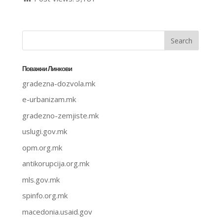
Поважни Линкови
gradezna-dozvola.mk
e-urbanizam.mk
gradezno-zemjiste.mk
uslugi.gov.mk
opm.org.mk
antikorupcija.org.mk
mls.gov.mk
spinfo.org.mk
macedonia.usaid.gov