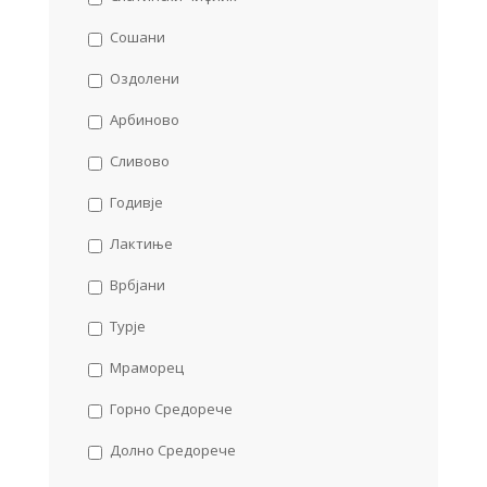
Сошани
Оздолени
Арбиново
Сливово
Годивје
Лактиње
Врбјани
Турје
Мраморец
Горно Средорече
Долно Средорече