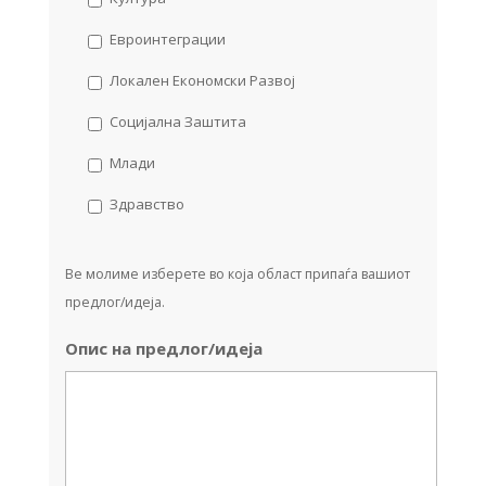
Евроинтеграции
Локален Економски Развој
Социјална Заштита
Млади
Здравство
Ве молиме изберете во која област припаѓа вашиот
предлог/идеја.
Опис на предлог/идеја