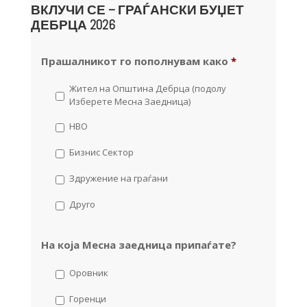
ВКЛУЧИ СЕ – ГРАЃАНСКИ БУЏЕТ
ДЕБРЦА 2026
Прашалникот го пополнувам како
*
Жител на Општина Дебрца (подолу
Изберете Месна Заедница)
НВО
Бизнис Сектор
Здружение на граѓани
Друго
На која Месна заедница припаѓате?
Оровник
Горенци