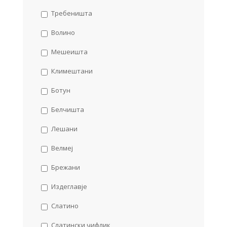
Требеништа
Волино
Мешеишта
Климештани
Ботун
Белчишта
Лешани
Велмеј
Брежани
Издеглавје
Слатино
Слатински чифлик