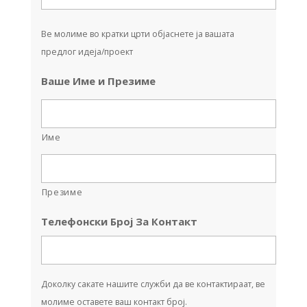
Ве молиме во кратки црти објаснете ја вашата
предлог идеја/проект
Ваше Име и Презиме
Име
Презиме
Телефонски Број За Контакт
Доколку сакате нашите служби да ве контактираат, ве
молиме оставете ваш контакт број.