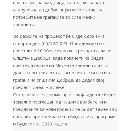
вашата месна заедница
, со цел, локалната
самоуправа да добие појасна претстава за
потребите на граѓаните во сите месни
заедници.
Во рамките на процесот ќе биде одржан и
отворен ден (05/12/2023, Понеделник) со
почеток во 10:00 часот во конгресната сала во
Општина Дебрца, каде поканети ќе бидат
претседателите на Месните заедници да ги
дадат своите идеи, односно поканети се сите
граѓани на општина Дебрца, да дадат свој
предлог, идеа, мислење.
Секој пополнет формулар и секоја идеа ќе биде
темелно прегледан од нашите вработени и
предлозите за нови проекти ќе бидат земени во
предвид при креирање на буџетските програми
и Буџетот за 2023 година.