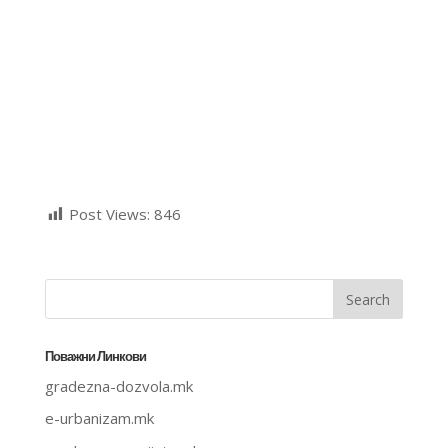
Post Views:
846
Поважни Линкови
gradezna-dozvola.mk
e-urbanizam.mk