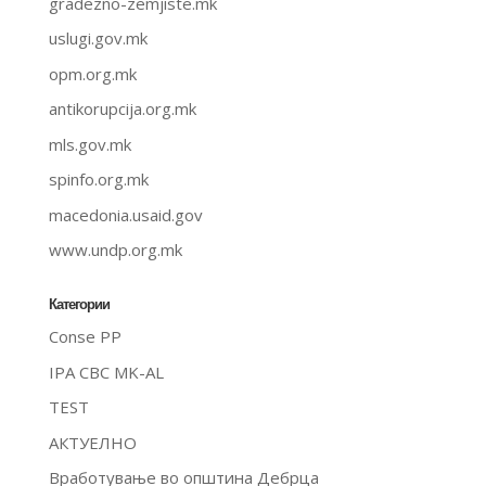
gradezno-zemjiste.mk
uslugi.gov.mk
opm.org.mk
antikorupcija.org.mk
mls.gov.mk
spinfo.org.mk
macedonia.usaid.gov
www.undp.org.mk
Категории
Conse PP
IPA CBC MK-AL
TEST
АКТУЕЛНО
Вработување во општина Дебрца