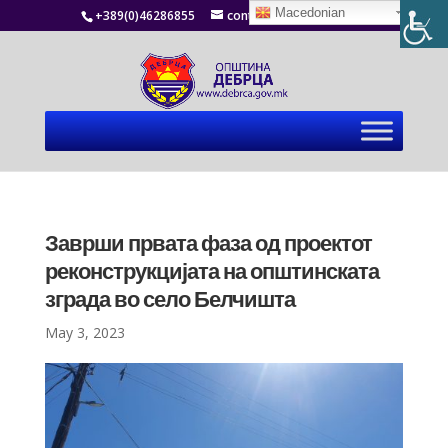
Macedonian
+389(0)46286855
contact@debrca.gov.mk
Заврши првата фаза од проектот
реконструкцијата на општинската
зграда во село Белчишта
May 3, 2023