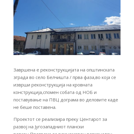
Завршена е реконструкцијата на општинската
зграда во село Белчишта / прва фаза,во која се
изврши реконструкција на кровната
конструкција,спомен собата од НОБ и
поставување на ПВЦ дограма во деловите каде
не беше поставена.
Проектот се реализира преку Центарот за
развој на Југозападниот плански
регион,Програма за рамномерен регионален