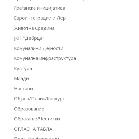
Граѓанска иницијатива
Евроинтеграции и Лер
Животна Средина
ЈКП "Дебрца"
Комуналини Дејности
Комунална инфраструктура
Култура
Млади
Настани
Објава/Повик/Конкурс
Образование
Обраќање/Честитки
ОГЛАСНА ТАБЛА
Прес-Конференции