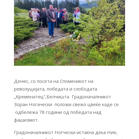
Денес, со посета на Споменикот на
револуцијата, победата и слободата
„Кременатец“,Белчишта Градоначалникот
Зоран Ногачески положи свежо цвеќе каде се
одбележа 78 години од победата над
фашизмот.
Градоначалникот Ногчески истакна дека Ние,