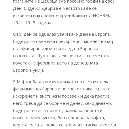
граѓаните на Дебрца сме посебно горди на овој
Ден, бидејќи Дебрца е местото каде се
исковани најголемите придобивки од НОАВМ,
1941-1945 година.
Овој ден се одбележува и како Ден на Европа,
бидејќи го означува пресвртниот момент во кој
е дефиниран идниот изглед на Европа,а
познатата Шуманова декларација, се смета за
почеток на формирањето на денешната
Европска унија.
9 Мај треба да послужи и како потсетник дека
фашизмот во Европа и во светот никогаш не е
искоренет и вистински поразен и дека против
него треба да се бориме и денес, секојдневно,
бидејќи антифашизмот, рамноправноста и
почитта меѓу луѓето, без оглед на нацијата,
верата, расата, полот се цивилизациски текови и