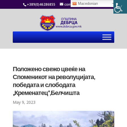
Macedonian
+389(0)46286855
contact@debrca.gov.mk
Положено свежо цвеќе на
Споменикот на револуцијата,
победата и слободата
„Кременатец“,Белчишта
May 9, 2023