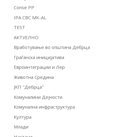
Conse PP
IPA CBC MK-AL
TEST
АКТУЕЛНО
Вработување во општина Дебрца
Граѓанска иницијатива
Евроинтеграции и Лер
Животна Средина
ЈКП "Дебрца"
Комуналини Дејности
Комунална инфраструктура
Култура
Млади
Настани