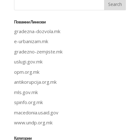
Поважни Линкови
gradezna-dozvola.mk
e-urbanizam.mk
gradezno-zemjiste.mk
uslugi.gov.mk
opm.org.mk
antikorupcija.org.mk
mls.gov.mk
spinfo.org.mk
macedonia.usaid.gov
www.undp.org.mk
Категории