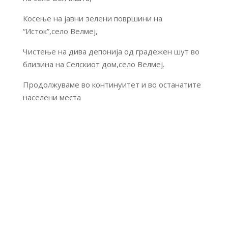
Косење на јавни зелени површини на
“Исток”,село Велмеј,
Чистење на дива депонија од градежен шут во
близина на Селскиот дом,село Велмеј.
Продолжуваме во континуитет и во останатите
населени места