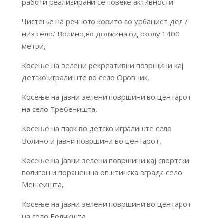
работи реализирани се повеќе активности
Чистење на речното корито во урбаниот дел /
низ село/ Волино,во должина од околу 1400
метри,
Косење на зелени рекреативни површини кај
детско игралиште во село Оровник,
Косење на јавни зелени површини во центарот
на село Требеништа,
Косење на парк во детско игралиште село
Волино и јавни површини во центарот,
Косење на јавни зелени површини кај спортски
полигон и поранешна општинска зграда село
Мешеишта,
Косење на јавни зелени површини во центарот
на село Белчишта,