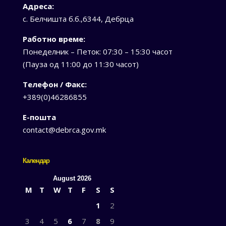
Адреса:
с. Белчишта б.б.,6344, Дебрца
Работно време:
Понеделник – Петок: 07:30 – 15:30 часот
(Пауза од 11:00 до 11:30 часот)
Телефон / Факс:
+389(0)46286855
Е-пошта
contact@debrca.gov.mk
Календар
August 2026
M
T
W
T
F
S
S
1
2
3
4
5
6
7
8
9