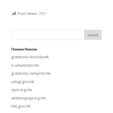
Post Views:
737
Поважни Линкови
gradezna-dozvola.mk
e-urbanizam.mk
gradezno-zemjiste.mk
uslugi.gov.mk
opm.org.mk
antikorupcija.org.mk
mls.gov.mk