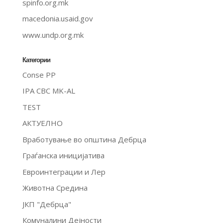
spinfo.org.mk
macedonia.usaid.gov
www.undp.org.mk
Категории
Conse PP
IPA CBC MK-AL
TEST
АКТУЕЛНО
Вработување во општина Дебрца
Граѓанска иницијатива
Евроинтеграции и Лер
Животна Средина
ЈКП "Дебрца"
Комуналини Дејности