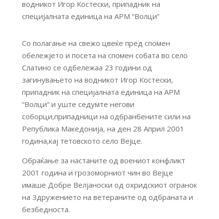
Со полагање на свежо цвеќе пред спомен
обележјето и посета на спомен собата во село
Слатино се одбележаа 23 години од
загинувањето на водникот Игор Костески,
припадник на специјалната единица на АРМ
“Волци” и уште седумте негови
соборци,припадници на одбранбените сили на
Република Македонија, на ден 28 Април 2001
година,кај тетовското село Вејце.
Обраќање за настаните од воениот конфликт
2001 година и грозоморниот чин во Вејце
имаше Добре Велјаноски од охридскиот огранок
на Здружението на ветераните од одбраната и
безбедноста.