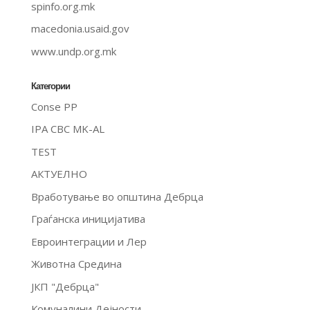
spinfo.org.mk
macedonia.usaid.gov
www.undp.org.mk
Категории
Conse PP
IPA CBC MK-AL
TEST
АКТУЕЛНО
Вработување во општина Дебрца
Граѓанска иницијатива
Евроинтеграции и Лер
Животна Средина
ЈКП "Дебрца"
Комуналини Дејности