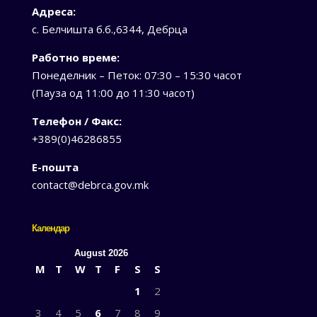
Адреса:
с. Белчишта б.б.,6344, Дебрца
Работно време:
Понеделник – Петок: 07:30 – 15:30 часот
(Пауза од 11:00 до 11:30 часот)
Телефон / Факс:
+389(0)46286855
Е-пошта
contact@debrca.gov.mk
Календар
August 2026
M
T
W
T
F
S
S
1
2
3
4
5
6
7
8
9