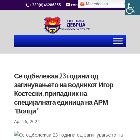
Macedonian
+389(0)46286855
contact@debrca.gov.mk
Се одбележаа 23 години од
загинувањето на водникот Игор
Костески, припадник на
специјалната единица на АРМ
“Волци”
Apr 26, 2024