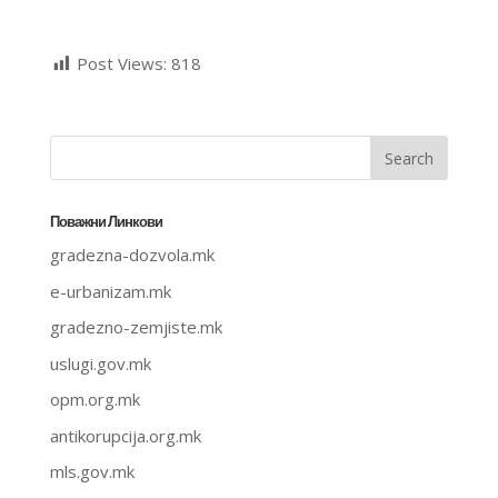
Post Views:
818
Поважни Линкови
gradezna-dozvola.mk
e-urbanizam.mk
gradezno-zemjiste.mk
uslugi.gov.mk
opm.org.mk
antikorupcija.org.mk
mls.gov.mk