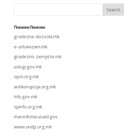
Поважни Линкови
gradezna-dozvola.mk
e-urbanizam.mk
gradezno-zemjiste.mk
uslugi.gov.mk
opm.org.mk
antikorupcija.org.mk
mls.gov.mk
spinfo.org.mk
macedonia.usaid.gov
www.undp.org.mk