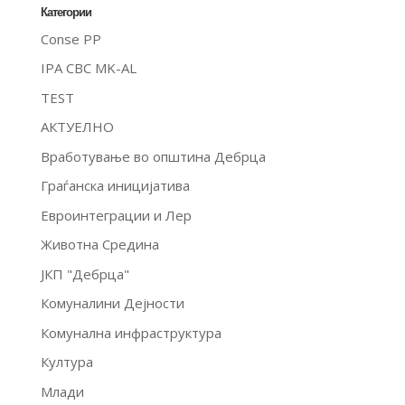
Категории
Conse PP
IPA CBC MK-AL
TEST
АКТУЕЛНО
Вработување во општина Дебрца
Граѓанска иницијатива
Евроинтеграции и Лер
Животна Средина
ЈКП "Дебрца"
Комуналини Дејности
Комунална инфраструктура
Култура
Млади