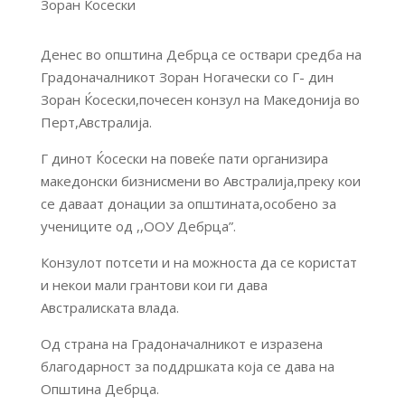
Денес во општина Дебрца се оствари средба на
Градоначалникот Зоран Ногачески со Г- дин
Зоран Ќосески,почесен конзул на Македонија во
Перт,Австралија.
Г динот Ќосески на повеќе пати организира
македонски бизнисмени во Австралија,преку кои
се даваат донации за општината,особено за
учениците од ,,ООУ Дебрца”.
Конзулот потсети и на можноста да се користат
и некои мали грантови кои ги дава
Австралиската влада.
Од страна на Градоначалникот е изразена
благодарност за поддршката која се дава на
Општина Дебрца.