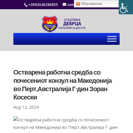
Macedonian
+389(0)46286855
contact@debrca.gov.mk
Остварена работна средба со
почесениот конзул на Македонија
во Перт,Австралија Г-дин Зоран
Ќосески
Aug 12, 2024