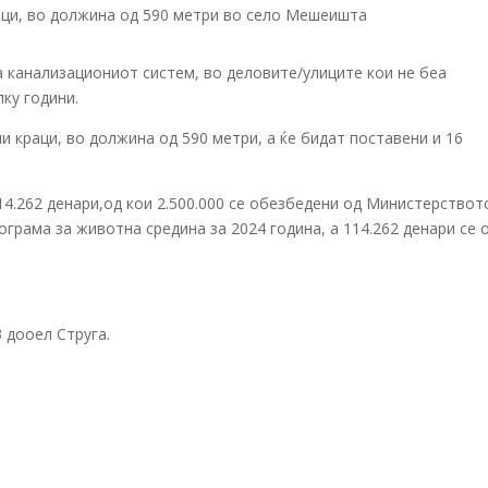
 канализациониот систем, во деловите/улиците кои не беа
ку години.
и краци, во должина од 590 метри, а ќе бидат поставени и 16
14.262 денари,од кои 2.500.000 се обезбедени од Министерствот
рама за животна средина за 2024 година, а 114.262 денари се 
 дооел Струга.