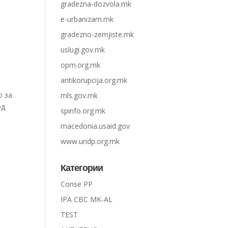
gradezna-dozvola.mk
e-urbanizam.mk
gradezno-zemjiste.mk
uslugi.gov.mk
opm.org.mk
antikorupcija.org.mk
о за
mls.gov.mk
од
spinfo.org.mk
macedonia.usaid.gov
www.undp.org.mk
Категории
Conse PP
IPA CBC MK-AL
TEST