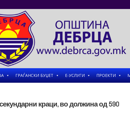
ВА
ГРАЃАНСКИ БУЏЕТ
Е-УСЛУГИ
ПРОЕКТИ
М
секундарни краци, во должина од 590