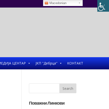
Macedonian
ЕДИЈА ЦЕНТАР
ЈКП "Дебрца"
КОНТАКТ
Поважни Линкови