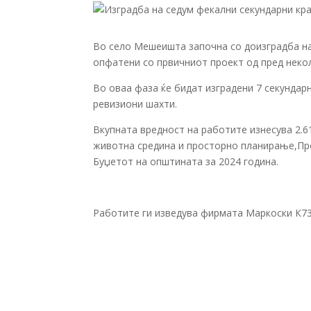
Во село Мешеишта започна со доизградба на
опфатени со првичниот проект од пред некол
Во оваа фаза ќе бидат изградени 7 секундарн
ревизиони шахти.
Вкупната вредност на работите изнесува 2.6
животна средина и просторно планирање,Прог
Буџетот на општината за 2024 година.
Работите ги изведува фирмата Маркоски К73