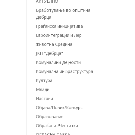
АКТУЕЛНО
Вработување во општина
Дебрца
Граѓанска иницијатива
Евроинтеграции и Лер
Животна Средина
ЈКП "Дебрца"
Комуналини Дејности
Комунална инфраструктура
Култура
Млади
Настани
Објава/Повик/Конкурс
Образование
Обраќање/Честитки
ОГЛАСНА ТАБЛА