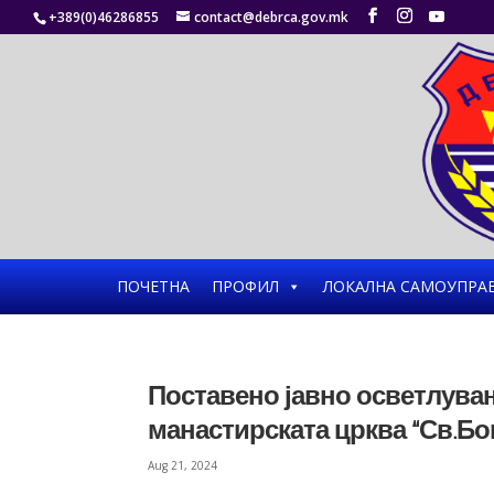
+389(0)46286855
contact@debrca.gov.mk
ПОЧЕТНА
ПРОФИЛ
ЛОКАЛНА САМОУПРА
Поставено јавно осветлувањ
манастирската црква “Св.Бо
Aug 21, 2024