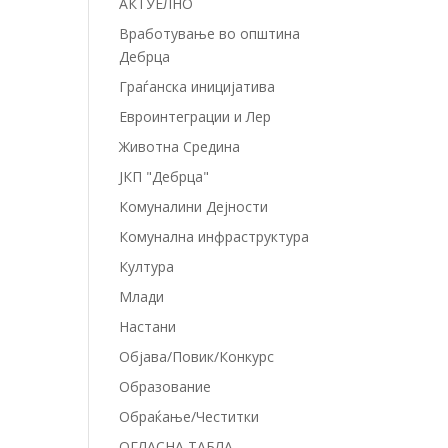
АКТУЕЛНО
Вработување во општина
Дебрца
Граѓанска иницијатива
Евроинтеграции и Лер
Животна Средина
ЈКП "Дебрца"
Комуналини Дејности
Комунална инфраструктура
Култура
Млади
Настани
Објава/Повик/Конкурс
Образование
Обраќање/Честитки
ОГЛАСНА ТАБЛА