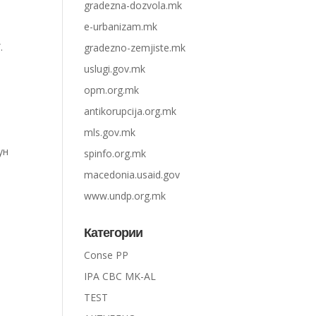
gradezna-dozvola.mk
e-urbanizam.mk
.
gradezno-zemjiste.mk
uslugi.gov.mk
opm.org.mk
antikorupcija.org.mk
mls.gov.mk
ун
spinfo.org.mk
macedonia.usaid.gov
www.undp.org.mk
Категории
Conse PP
IPA CBC MK-AL
TEST