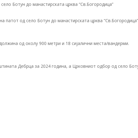
а патот од село Ботун до манастирската црква “Св.Богородица”
должина од околу 900 метри и 18 сијалични места/вандерми.
штината Дебрца за 2024 година, а Црковниот одбор од село Бот