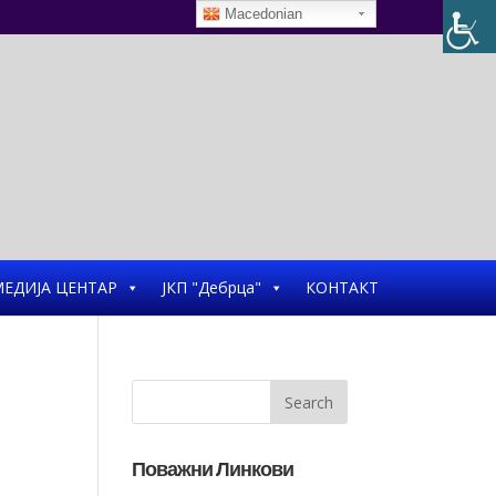
Macedonian
ЕДИЈА ЦЕНТАР
ЈКП "Дебрца"
КОНТАКТ
Поважни Линкови