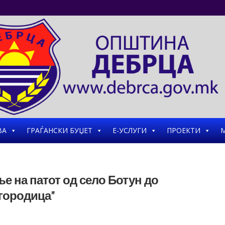
ВА
ГРАЃАНСКИ БУЏЕТ
Е-УСЛУГИ
ПРОЕКТИ
М
е на патот од село Ботун до
городица”