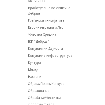
АКТУЕЛНО
Вработување во општина
Дебрца
Граѓанска иницијатива
Евроинтеграции и Лер
Животна Средина
ЈКП "Дебрца"
Комуналини Дејности
Комунална инфраструктура
Култура
Млади
Настани
Објава/Повик/Конкурс
Образование
Обраќање/Честитки
ОГЛАСНА ТАБЛА