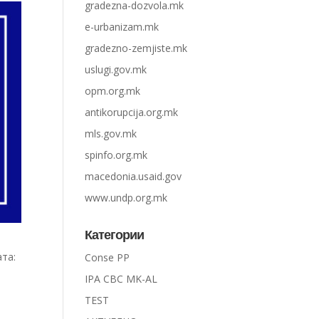
gradezna-dozvola.mk
e-urbanizam.mk
gradezno-zemjiste.mk
uslugi.gov.mk
opm.org.mk
antikorupcija.org.mk
mls.gov.mk
spinfo.org.mk
macedonia.usaid.gov
www.undp.org.mk
Категории
ата:
Conse PP
IPA CBC MK-AL
TEST