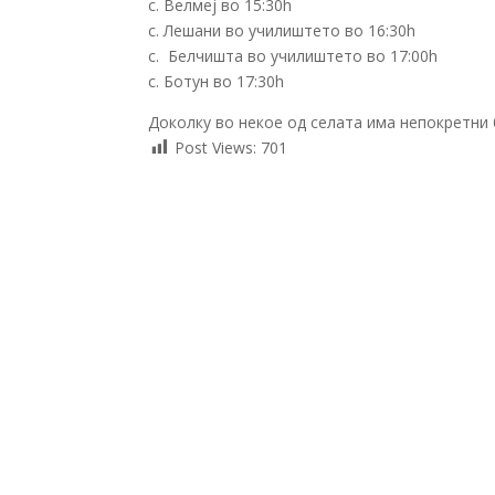
с. Велмеј во 15:30h
с. Лешани во училиштето во 16:30h
с. Белчишта во училиштето во 17:00h
с. Ботун во 17:30h
Доколку во некое од селата има непокретни б
Post Views:
701