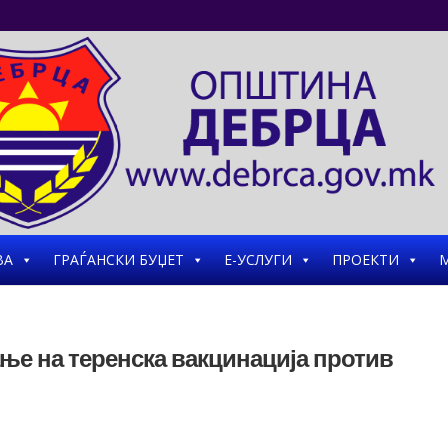
ВА
ГРАЃАНСКИ БУЏЕТ
Е-УСЛУГИ
ПРОЕКТИ
М
ње на теренска вакцинација против