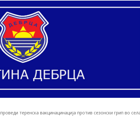
 спроведи теренска вакцинацинација против сезонски грип во сел