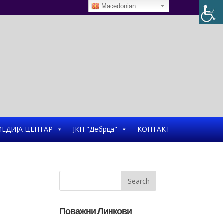
Macedonian
ЕДИЈА ЦЕНТАР
ЈКП "Дебрца"
КОНТАКТ
Поважни Линкови