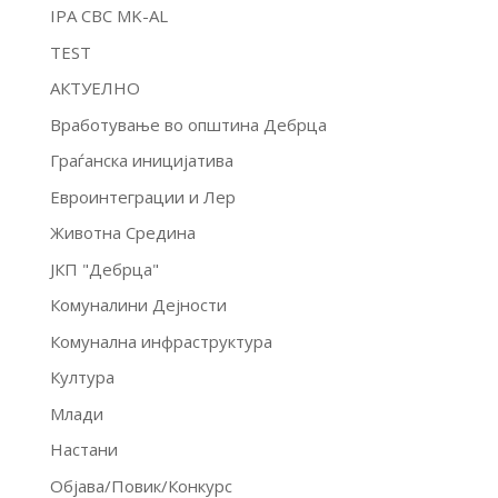
IPA CBC MK-AL
TEST
АКТУЕЛНО
Вработување во општина Дебрца
Граѓанска иницијатива
Евроинтеграции и Лер
Животна Средина
ЈКП "Дебрца"
Комуналини Дејности
Комунална инфраструктура
Култура
Млади
Настани
Објава/Повик/Конкурс