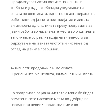
Продолжуваат Активностите на Општина
Дебрца и ЈПКД – Дебрца,за уредување на
селата во општината, односно со ангажирање на
работници од јавното претпријатие и лицата
ангажирани од општината преку програмата за
јавни работи во населените места во општината
започнавме со реализација на активности за
одржување на јавната чистота и чистење од
отпад на јавните површини.
Активности продолжија и во селата
Требеништа Мешеишта, Климешатни и Злести.
Со програмата за јавна чистота етапно ќе бидат
опфатени сите населени места во Дебрца во
наредниод период продолжуваме и во