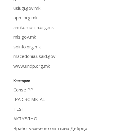
uslugi.gov.mk
opm.org.mk
antikorupcija.org.mk
mls.gov.mk
spinfo.org.mk
macedonia.usaid.gov
www.undp.org.mk
Категории
Conse PP
IPA CBC MK-AL
TEST
АКТУЕЛНО
Вработување во општина Дебрца