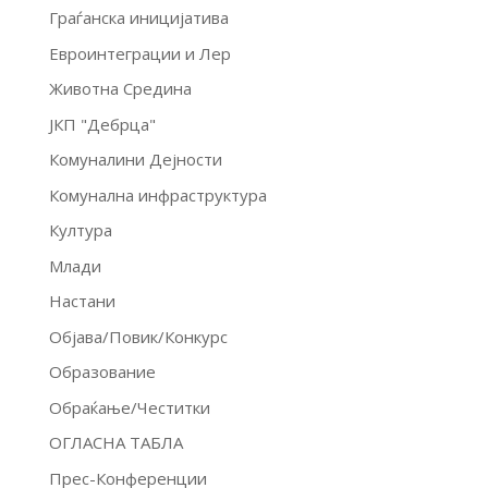
Граѓанска иницијатива
Евроинтеграции и Лер
Животна Средина
ЈКП "Дебрца"
Комуналини Дејности
Комунална инфраструктура
Култура
Млади
Настани
Објава/Повик/Конкурс
Образование
Обраќање/Честитки
ОГЛАСНА ТАБЛА
Прес-Конференции