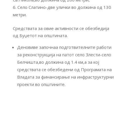
Село Слатино-две улички во должина од 130
метри.
Средствата за овие активности се обезбедија
од Буџетот на општината.
Деновиве започнаа подготвителните работи
за реконструкција на патот село Злести-село
Белчишта,во должина од 1.4 км,а за кој
средствата се обезбедени од Програмата на
Владата за финансирање на инфраструктурни
проекти во општините.