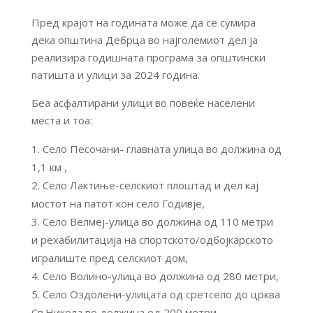
Пред крајот на годината може да се сумира
дека општина Дебрца во најголемиот дел ја
реализира годишната програма за општински
патишта и улици за 2024 година.
Беа асфалтирани улици во повеќе населени
места и тоа:
Село Песочани- главната улица во должина од
1,1 км ,
Село Лактиње-селскиот плоштад и дел кај
мостот на патот кон село Годивје,
Село Велмеј-улица во должина од 110 метри
и рехабилитација на спортското/одбојкарското
игралиште пред селскиот дом,
Село Волино-улица во должина од 280 метри,
Село Оздолени-улицата од сретсело до црква
Св.Никола,во должина од 200 метри,