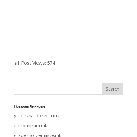
Post Views:
574
Поважни Линкови
gradezna-dozvola.mk
e-urbanizam.mk
gradezno-zemjiste.mk