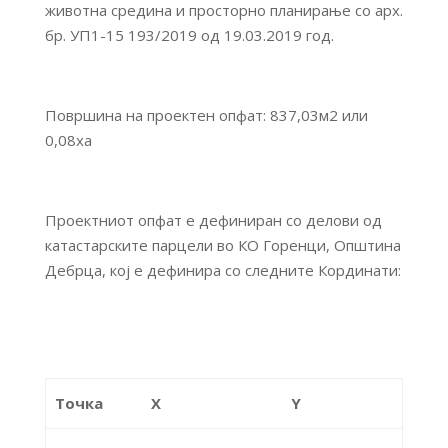
животна средина и просторно планирање со арх.
бр. УП1-15 193/2019 од 19.03.2019 год.
Површина на проектен опфат: 837,03м2 или
0,08ха
Проектниот опфат е дефиниран со делови од
катастарските парцели во КО Горенци, Општина
Дебрца, кој е дефинира со следните Кординати:
Точка
X
Y