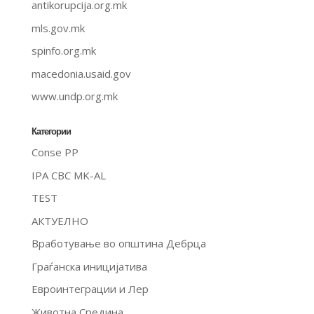
antikorupcija.org.mk
mls.gov.mk
spinfo.org.mk
macedonia.usaid.gov
www.undp.org.mk
Категории
Conse PP
IPA CBC MK-AL
TEST
АКТУЕЛНО
Вработување во општина Дебрца
Граѓанска иницијатива
Евроинтеграции и Лер
Животна Средина