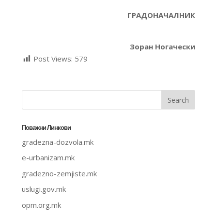
ГРАДОНАЧАЛНИК
Зоран Ногачески
Post Views:
579
Поважни Линкови
gradezna-dozvola.mk
e-urbanizam.mk
gradezno-zemjiste.mk
uslugi.gov.mk
opm.org.mk