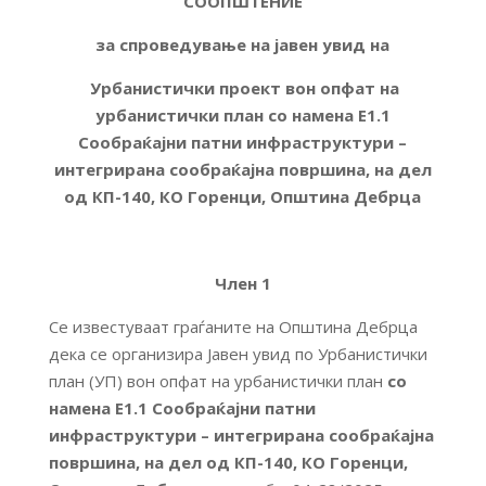
СООПШТЕНИЕ
за спроведување на јавен увид на
Урбанистички проект вон опфат на
урбанистички план со намена Е1.1
Сообраќајни патни инфраструктури –
интегрирана сообраќајна површина, на дел
од КП-140, КО Горенци, Општина Дебрца
Член 1
Се известуваат граѓаните на Општина Дебрца
дека се организира Јавен увид по Урбанистички
план (УП) вон опфат на урбанистички план
со
намена Е1.1 Сообраќајни патни
инфраструктури – интегрирана сообраќајна
површина, на дел од КП-140, КО Горенци,