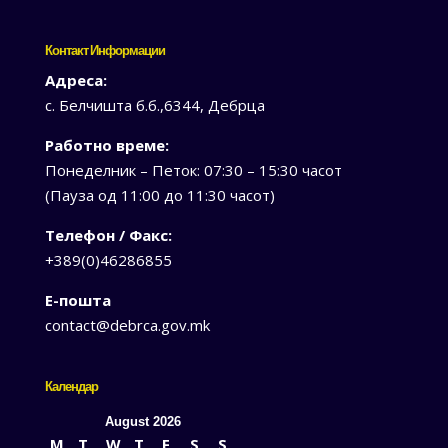
Контакт Информации
Адреса:
с. Белчишта б.б.,6344, Дебрца
Работно време:
Понеделник – Петок: 07:30 – 15:30 часот
(Пауза од 11:00 до 11:30 часот)
Телефон / Факс:
+389(0)46286855
Е-пошта
contact@debrca.gov.mk
Календар
August 2026
M
T
W
T
F
S
S