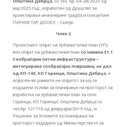
Општина Дебрца
, со тех. бр. 04-28/2025 од
мај/2025 год., изработен од Друштво за
проектирање инженеринг градба и консалтинг
ПАРАМЕТАР ДООЕЛ – Скопје.
Член 2
Проектниот опфат на Урбанистички план (УП)
вон опфат на урбанистички план
со намена Е1.1
Сообраќајни патни инфраструктури –
интегрирана сообраќајна површина, на дел
од КП-140, КО Горенци, Општина Дебрца
, е
опфатен во рамките на опфатот за кој се
издадени Услови за планирање на просторот за
изработка на Урбанистички план за село
Горенци, КО Горенци, Општина Дебрца со
тех.бр. Y21716 од февруари/2019 год., и
Решение за Условите за планирање на
просторот издадено од Министерството за