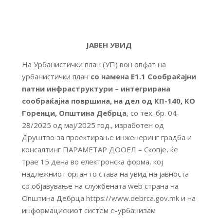
ЈАВЕН УВИД
На Урбанистички план (УП) вон опфат на
урбанистички план
со намена Е1.1 Сообраќајни
патни инфраструктури – интегрирана
сообраќајна површина, на дел од КП-140, КО
Горенци, Општина Дебрца
, со тех. бр. 04-
28/2025 од мај/2025 год., изработен од
Друштво за проектирање инженеринг градба и
консалтинг ПАРАМЕТАР ДООЕЛ – Скопје, ќе
трае 15 дена во електронска форма, кој
надлежниот орган го става на увид на јавноста
со објавување на службената web страна на
Општина Дебрца https://www.debrca.gov.mk и на
информацискиот систем е-урбанизам