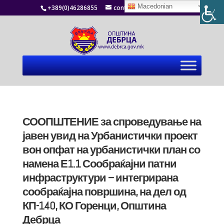
Macedonian
+389(0)46286855
contact@debrca.gov.mk
СООПШТЕНИЕ за спроведување на
јавен увид на Урбанистички проект
вон опфат на урбанистички план со
намена Е1.1 Сообраќајни патни
инфраструктури – интегрирана
сообраќајна површина, на дел од
КП-140, КО Горенци, Општина
Дебрца