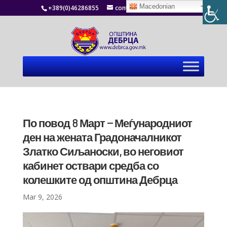
Macedonian
+389(0)46286855
contact@debrca.gov.mk
По повод 8 Март – Меѓународниот
ден на жената Градоначалникот
Златко Сиљаноски, во неговиот
кабинет оствари средба со
колешките од општина Дебрца
Mar 9, 2026