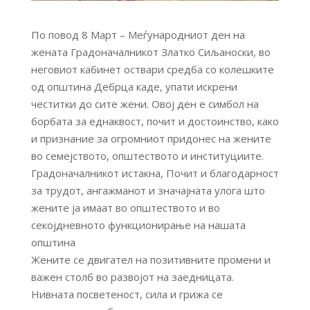
По повод 8 Март – Меѓународниот ден на
жената Градоначалникот Златко Сиљаноски, во
неговиот кабинет оствари средба со колешките
од општина Дебрца каде, упати искрени
честитки до сите жени. Овој ден е симбол на
борбата за еднаквост, почит и достоинство, како
и признание за огромниот придонес на жените
во семејството, општеството и институциите.
Градоначалникот истакна, Почит и благодарност
за трудот, ангажманот и значајната улога што
жените ја имаат во општеството и во
секојдневното функционирање на нашата
општина
Жените се двигател на позитивните промени и
важен столб во развојот на заедницата.
Нивната посветеност, сила и грижа се