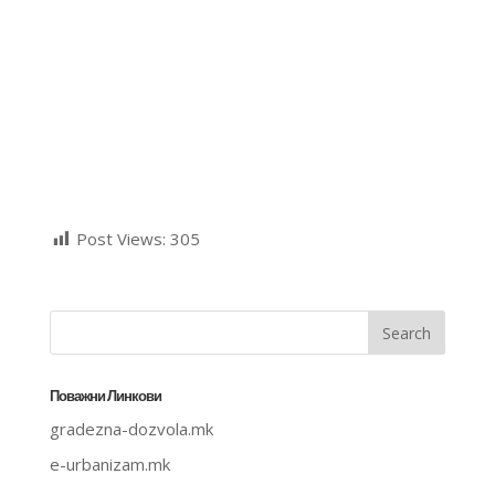
Post Views:
305
Поважни Линкови
gradezna-dozvola.mk
e-urbanizam.mk