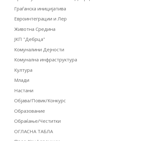
Граѓанска иницијатива
Евроинтеграции и Лер
Животна Средина
ЈКП "Дебрца"
Комуналини Дејности
Комунална инфраструктура
Култура
Млади
Настани
Објава/Повик/Конкурс
Образование
Обраќање/Честитки
ОГЛАСНА ТАБЛА