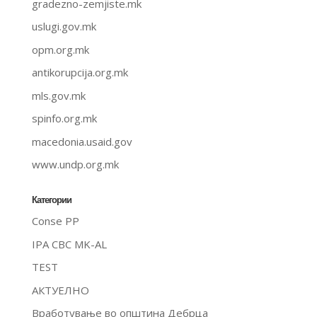
gradezno-zemjiste.mk
uslugi.gov.mk
opm.org.mk
antikorupcija.org.mk
mls.gov.mk
spinfo.org.mk
macedonia.usaid.gov
www.undp.org.mk
Категории
Conse PP
IPA CBC MK-AL
TEST
АКТУЕЛНО
Вработување во општина Дебрца