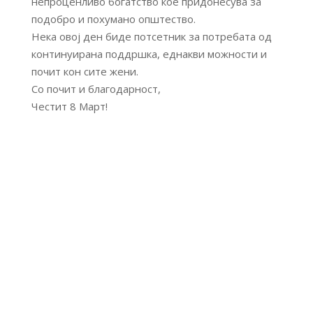
непроценливо богатство кое придонесува за
подобро и похумано општество.
Нека овој ден биде потсетник за потребата од
континуирана поддршка, еднакви можности и
почит кон сите жени.
Со почит и благодарност,
Честит 8 Март!