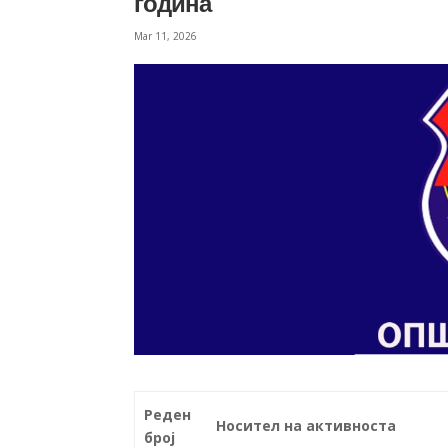
година
Mar 11, 2026
Реден
Носител на активноста
број