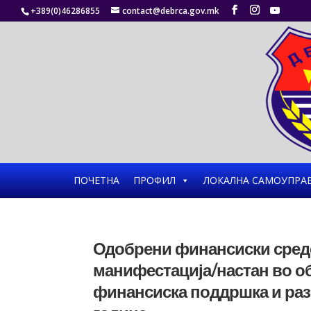
+389(0)46286855
contact@debrca.gov.mk
ПОЧЕТНА
ПРОФИЛ
ЛОКАЛНА САМОУПРА
Одобрени финансиски средс
манифестација/настан во об
финансиска поддршка и разв