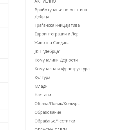
АКТУЕЛНО
Вработување во општина
Дебрца
Граѓанска иницијатива
Евроинтеграции и Лер
Животна Средина
ЈКП "Дебрца"
Комуналини Дејности
Комунална инфраструктура
Култура
Млади
Настани
Објава/Повик/Конкурс
Образование
Обраќање/Честитки
ОГЛАСНА ТАБЛА