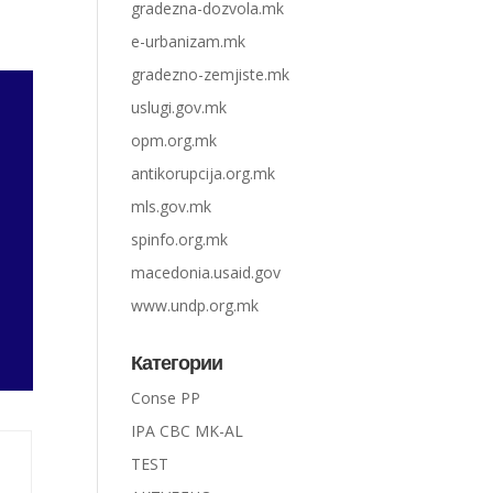
gradezna-dozvola.mk
e-urbanizam.mk
gradezno-zemjiste.mk
uslugi.gov.mk
opm.org.mk
antikorupcija.org.mk
mls.gov.mk
spinfo.org.mk
macedonia.usaid.gov
www.undp.org.mk
Категории
Conse PP
IPA CBC MK-AL
TEST