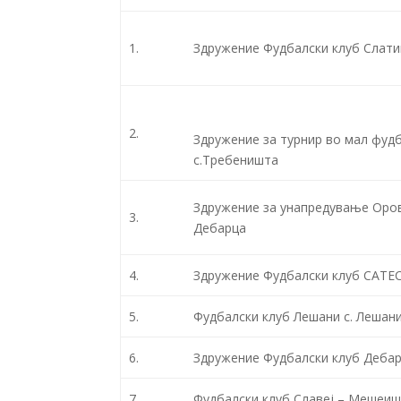
1.
Здружение Фудбалски клуб Слати
2.
Здружение за турнир во мал фудб
с.Требеништа
Здружение за унапредување Оров
3.
Дебарца
4.
Здружение Фудбалски клуб САТЕ
5.
Фудбалски клуб Лешани с. Лешан
6.
Здружение Фудбалски клуб Дебар
7.
Фудбалски клуб Славеј – Мешеи