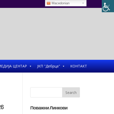
Macedonian
ЕДИЈА ЦЕНТАР
ЈКП "Дебрца"
КОНТАКТ
26
Поважни Линкови