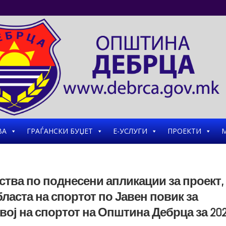
ВА
ГРАЃАНСКИ БУЏЕТ
Е-УСЛУГИ
ПРОЕКТИ
М
тва по поднесени апликации за проект,
ласта на спортот по Јавен повик за
ој на спортот на Општина Дебрца за 20