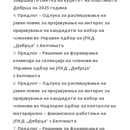
завршната сметка на Буџетот на општината
Дебрца за 2025 година
Предлог – Одлука за распишување на
Јавен повик за пројавување на интерес за
пријавување на кандидати за избор на
членови во Управен одбор на ЈПКД
„Дебрца“ с.Белчишта
Предлог – Решение за формирање
комисија за селекција на членови во
Управен одбор на ЈПКД „Дебрца“
с.Белчишта
Предлог – Одлука за распишување на
Јавен повик за пројавување на интерес за
пријавување на кандидати за избор на
членови во Надзорен одбор за контрола на
материјално – финансиско работење на
ЈПКД „Дебрца“ с.Белчишта
Предлог – Решение за формирање на