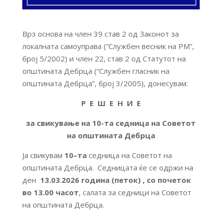
Врз основа на член 39 став 2 од Законот за
локалната самоуправа (“Службен весник на РМ”,
број 5/2002) и член 22, став 2 од Статутот на
општината Дебрца (“Службен гласник на
општината Дебрца”, број 3/2005), донесувам:
Р Е Ш Е Н И Е
за свикување на 10-та седница на Советот
на општината Дебрца
Ја свикувам
10
–
та
седница на Советот на
општината Дебрца. Седницата ќе се одржи на
ден
13.03
.
2026 година (петок)
, со почеток
во 13.00 часот
, салата за седници на Советот
на општината Дебрца.