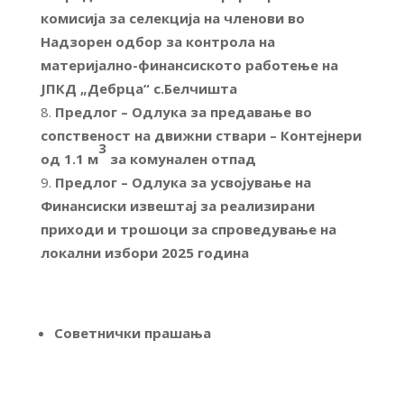
комисија за селекција на членови во
Надзорен одбор за контрола на
материјално-финансиското работење на
ЈПКД „Дебрца“ с.Белчишта
Предлог – Одлука за предавање во
сопственост на движни ствари – Контејнери
3
од 1.1 м
за комунален отпад
Предлог – Одлука за усвојување на
Финансиски извештај за реализирани
приходи и трошоци за спроведување на
локални избори 2025 година
Советнички прашања