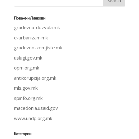
Поважни Линкови
gradezna-dozvola.mk
e-urbanizam.mk
gradezno-zemjiste.mk
uslugi.gov.mk
opm.org.mk
antikorupcija.org.mk
mls.gov.mk
spinfo.org.mk
macedonia.usaid.gov
www.undp.org.mk
Категории