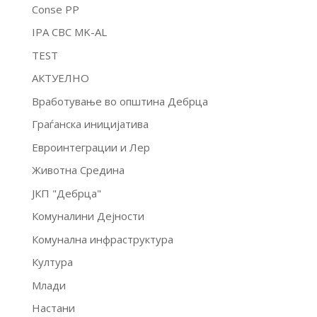
Conse PP
IPA CBC MK-AL
TEST
АКТУЕЛНО
Вработување во општина Дебрца
Граѓанска иницијатива
Евроинтеграции и Лер
Животна Средина
ЈКП "Дебрца"
Комуналини Дејности
Комунална инфраструктура
Култура
Млади
Настани