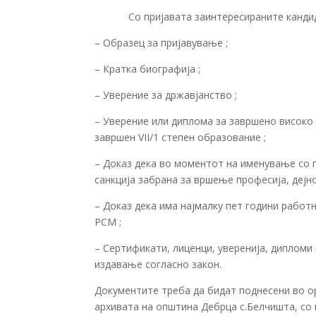
Со пријавата заинтересираните канди
– Образец за пријавување ;
– Кратка биографија ;
– Уверение за државјанство ;
– Уверение или диплома за завршено високо 
завршен VII/1 степен образование ;
– Доказ дека во моментот на именување со п
санкција забрана за вршење професија, дејн
– Доказ дека има најмалку пет години работ
РСМ ;
– Сертификати, лиценци, уверенија, дипломи
издавање согласно закон.
Документите треба да бидат поднесени во ор
архивата на општина Дебрца с.Белчишта, со н