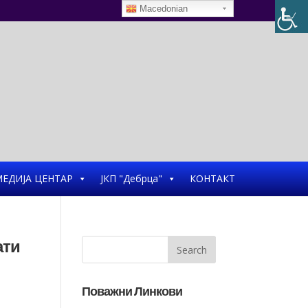
Macedonian
ЕДИЈА ЦЕНТАР
ЈКП "Дебрца"
КОНТАКТ
ати
Поважни Линкови