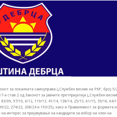
конот за локалната самоуправа („Службен весник на РМ“, број 5/
17-а став 2 од Законот за Јавните претпријатија („Службен весни
 83/09, 97/10, 6/12, 119/13, 41/14, 138/14, 25/15, 61/15, 39/16, 64/1
89/22, 274/22, 208/24 и 193/25), како и Правилникот за формата и
 на интерес за пријавување на кандидати за избор на член на