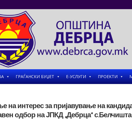
ВА
ГРАЃАНСКИ БУЏЕТ
Е-УСЛУГИ
ПРОЕКТИ
М
е на интерес за пријавување на кандид
авен одбор на ЈПКД „Дебрца“ с.Белчишта