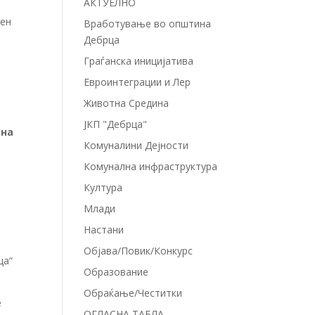
АКТУЕЛНО
лен
Вработување во општина
Дебрца
Граѓанска иницијатива
Евроинтеграции и Лер
Животна Средина
ЈКП "Дебрца"
 на
Комуналини Дејности
Комунална инфраструктура
Култура
Млади
Настани
Објава/Повик/Конкурс
ца“
Образование
Обраќање/Честитки
е
ОГЛАСНА ТАБЛА