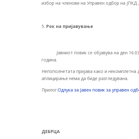
избор на членови на Управен одбор на ЈПКД 
Рок на пријавување
Јавниот повик се објавува на ден 16.03
година.
Непополнетата пријава како и некомплетна д
аплицирање нема да биде разгледувана.
Прилог:
Одлука за Јавен повик за управен од
ДЕБРЦА