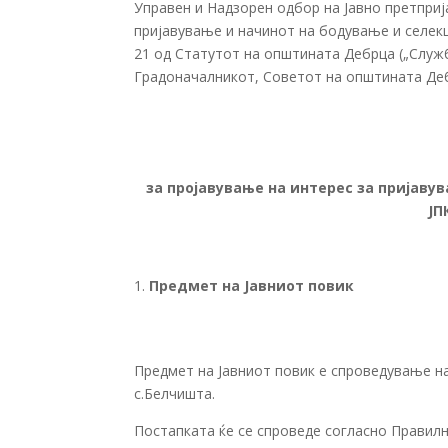
Управен и Надзорен одбор на Јавно претприј
пријавување и начинот на бодување и селекц
21 од Статутот на општината Дебрца („Служб
Градоначалникот, Советот на општината Деб
за пројавување на интерес за пријаву
ЈП
Предмет на Јавниот повик
Предмет на Јавниот повик е спроведување на
с.Белчишта.
Постапката ќе се спроведе согласно Правил