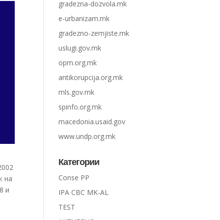
gradezna-dozvola.mk
e-urbanizam.mk
gradezno-zemjiste.mk
uslugi.gov.mk
opm.org.mk
antikorupcija.org.mk
mls.gov.mk
spinfo.org.mk
macedonia.usaid.gov
www.undp.org.mk
Категории
2002
Conse PP
к на
8 и
IPA CBC MK-AL
TEST