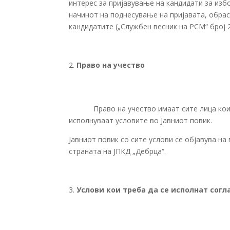
интерес за пријавување на кандидати за изб
начинот на поднесување на пријавата, обрас
кандидатите („Службен весник на РСМ“ број 
Право на учество
Право на учество имаат сите лица кои
исполнуваат условите во Јавниот повик.
Јавниот повик со сите услови се објавува н
страната на ЈПКД „Дебрца“.
Услови кои треба да се исполнат согл