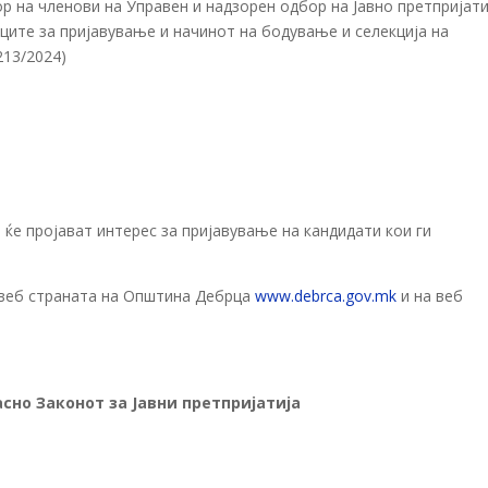
ор на членови на Управен и надзорен одбор на Јавно претпријати
ците за пријавување и начинот на бодување и селекција на
213/2024)
 ќе пројават интерес за пријавување на кандидати кои ги
а веб страната на Општина Дебрца
www.debrca.gov.mk
и на веб
асно Законот за Јавни претпријатија