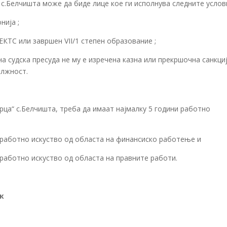
 с.Белчишта може да биде лице кое ги исполнува следните услови
нија ;
ЕКТС или завршен VII/1 степен образование ;
 судска пресуда не му е изречена казна или прекршочна санкци
олжност.
ца“ с.Белчишта, треба да имаат најмалку 5 години работно
о работно искуство од областа на финансиско работење и
 работно искуство од областа на правните работи.
ик