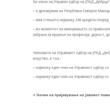
За члено на Управен одбор на ЈПКД „Дебрца“
– е државјанин на Република Северна Македо
– има стекнато најмалку 240 кредити според 
– во моментот на именувањето со правосилна
забрана за вршење на професија, дејност, д
Членовите на Управниот одбор на ЈПКД „Дебр
искуство, и тоа :
– најмалку еден член на Управниот одбор с
– најмалку еден член на Управниот одбор со
Начин на пријавување на Јавниот пов