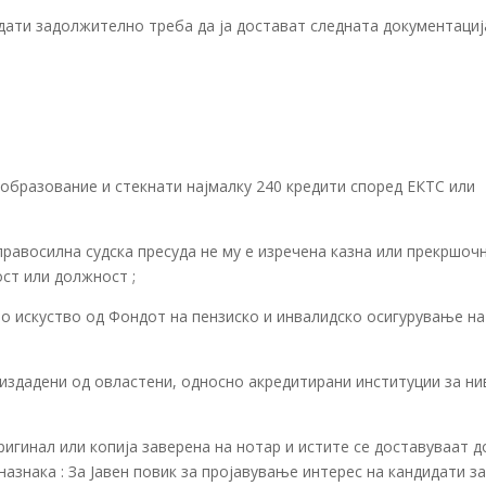
дати задолжително треба да ја достават следната документација
образование и стекнати најмалку 240 кредити според ЕКТС или
равосилна судска пресуда не му е изречена казна или прекршоч
ост или должност ;
но искуство од Фондот на пензиско и инвалидско осигурување на
 издадени од овластени, односно акредитирани институции за н
игинал или копија заверена на нотар и истите се доставуваат д
азнака : За Јавен повик за пројавување интерес на кандидати з