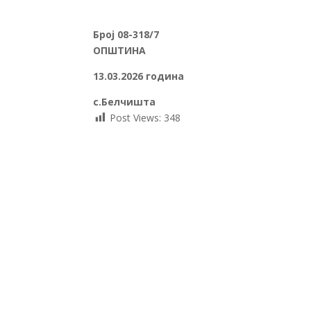
Број
08-318/7
ПРЕТСЕД
ОПШТИНА
13.03.
202
6
годин
с.Белчиш
Post Views:
348