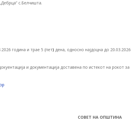
„Дебрца“ с.Белчишта.
.2026 година и трае 5 (пет
)
дена, односно најдоцна до 20.03.2026
окуентација и документација доставена по истекот на рокот за
бор
С
ОВЕТ НА ОПШТИНА