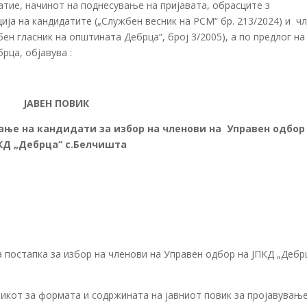
атие, начинот на поднесување на пријавата, обрасците з
ија на кандидатите („Службен весник на РСМ“ бр. 213/2024) и ч
ен гласник на општината Дебрца“, број 3/2005), а по предлог на
рца, објавува :
ЈАВЕН ПОВИК
вање на кандидати за избор на членови на Управен одбор
КД „Дебрца“ с.Белчишта
 постапка за избор на членови на Управен одбор на ЈПКД „Дебр
никот за формата и содржината на јавниот повик за пројавувањ