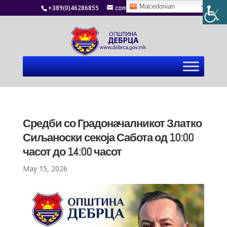
Macedonian
+389(0)46286855
contact@debrca.gov.mk
Средби со Градоначалникот Златко
Сиљаноски секоја Сабота од 10:00
часот до 14:00 часот
May 15, 2026