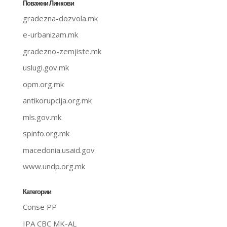
Поважни Линкови
gradezna-dozvola.mk
e-urbanizam.mk
gradezno-zemjiste.mk
uslugi.gov.mk
opm.org.mk
antikorupcija.org.mk
mls.gov.mk
spinfo.org.mk
macedonia.usaid.gov
www.undp.org.mk
Категории
Conse PP
IPA CBC MK-AL