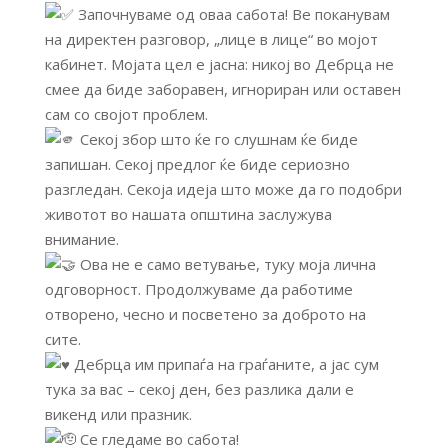
Започнуваме од оваа сабота! Ве поканувам
на директен разговор, „лице в лице“ во мојот
кабинет. Мојата цел е јасна: никој во Дебрца не
смее да биде заборавен, игнориран или оставен
сам со својот проблем.
Секој збор што ќе го слушнам ќе биде
запишан. Секој предлог ќе биде сериозно
разгледан. Секоја идеја што може да го подобри
животот во нашата општина заслужува
внимание.
Ова не е само ветување, туку моја лична
одговорност. Продолжуваме да работиме
отворено, чесно и посветено за доброто на
сите.
Дебрца им припаѓа на граѓаните, а јас сум
тука за вас – секој ден, без разлика дали е
викенд или празник.
Се гледаме во сабота!