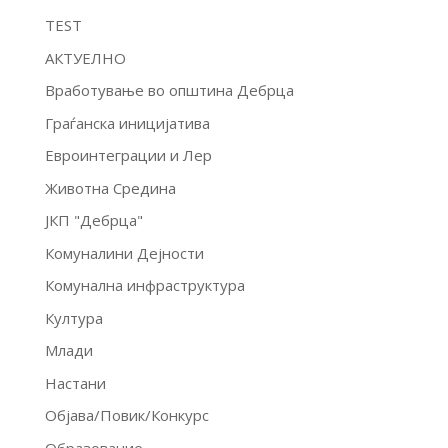
TEST
АКТУЕЛНО
Вработување во општина Дебрца
Граѓанска иницијатива
Евроинтеграции и Лер
Животна Средина
ЈКП "Дебрца"
Комуналини Дејности
Комунална инфраструктура
Култура
Млади
Настани
Објава/Повик/Конкурс
Образование