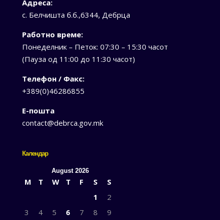
Адреса:
с. Белчишта б.б.,6344, Дебрца
Работно време:
Понеделник – Петок: 07:30 – 15:30 часот
(Пауза од 11:00 до 11:30 часот)
Телефон / Факс:
+389(0)46286855
Е-пошта
contact@debrca.gov.mk
Календар
August 2026
M
T
W
T
F
S
S
1
2
3
4
5
6
7
8
9