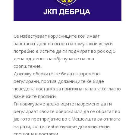
Се известуваат корисниците кои имаат
заостанат долг по основ на комунални услуги
потребно е истите да ги подмират во рок од 5
дена од денот на објавување на ова
соопштение.
Доколку обврките не бидат навремено
регулирани, против должниците ќе биде
поведена постапка за присилна наплата согласно
важечките прописи.
Ги повикуваме должниците навремено да ги
регулираат своите обврски или да се обратат во
јавното претпријатие во с.Мешеишта за отплата
на рати, со цел избегнување дополнителни
трошоци и постапки.