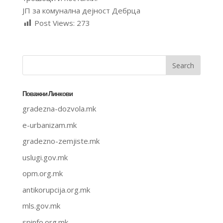
ЈП за комунална дејност Дебрца
Post Views:
273
Поважни Линкови
gradezna-dozvola.mk
e-urbanizam.mk
gradezno-zemjiste.mk
uslugi.gov.mk
opm.org.mk
antikorupcija.org.mk
mls.gov.mk
spinfo.org.mk