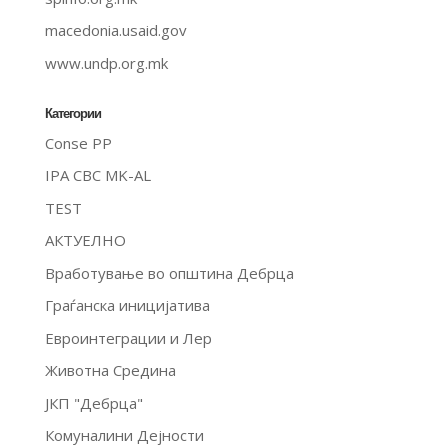
macedonia.usaid.gov
www.undp.org.mk
Категории
Conse PP
IPA CBC MK-AL
TEST
АКТУЕЛНО
Вработување во општина Дебрца
Граѓанска иницијатива
Евроинтеграции и Лер
Животна Средина
ЈКП "Дебрца"
Комуналини Дејности