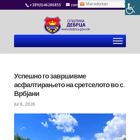
Macedonian
+389(0)46286855
contact@debrca.gov.mk
Успешно го завршивме
асфалтирањето на сретселото во с.
Врбјани
Jul 8, 2026