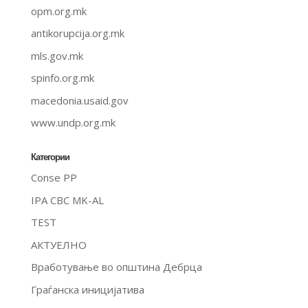
opm.org.mk
antikorupcija.org.mk
mls.gov.mk
spinfo.org.mk
macedonia.usaid.gov
www.undp.org.mk
Категории
Conse PP
IPA CBC MK-AL
TEST
АКТУЕЛНО
Вработување во општина Дебрца
Граѓанска иницијатива