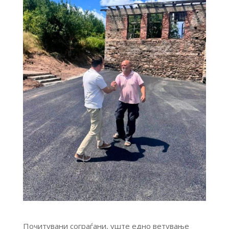
Почитувани сограѓани, уште едно ветување