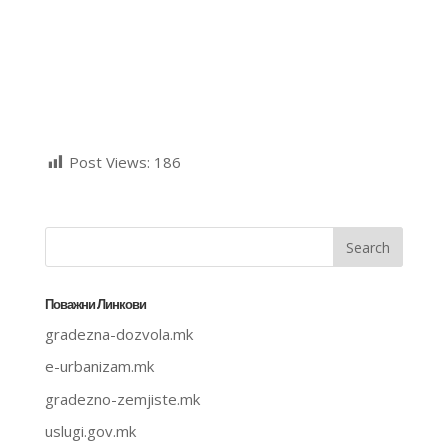
Post Views:
186
Поважни Линкови
gradezna-dozvola.mk
e-urbanizam.mk
gradezno-zemjiste.mk
uslugi.gov.mk