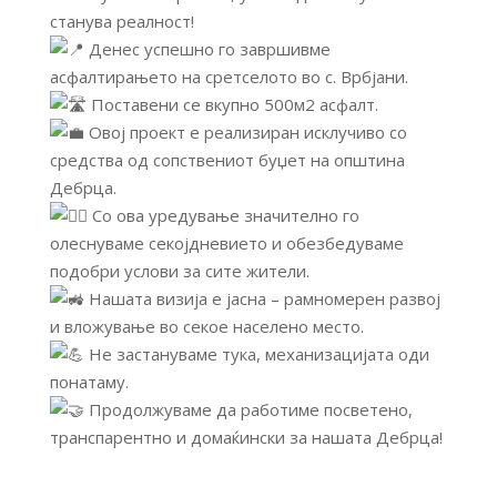
станува реалност!
Денес успешно го завршивме
асфалтирањето на сретселото во с. Врбјани.
Поставени се вкупно 500м2 асфалт.
Овој проект е реализиран исклучиво со
средства од сопствениот буџет на општина
Дебрца.
Со ова уредување значително го
олеснуваме секојдневието и обезбедуваме
подобри услови за сите жители.
Нашата визија е јасна – рамномерен развој
и вложување во секое населено место.
Не застануваме тука, механизацијата оди
понатаму.
Продолжуваме да работиме посветено,
транспарентно и домаќински за нашата Дебрца!