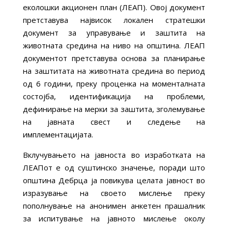
еколошки акционен план (ЛЕАП). Овој документ
претставува највисок локален стратешки
документ за управување и заштита на
животната средина на ниво на општина. ЛЕАП
документот претставува основа за планирање
на заштитата на животната средина во период
од 6 години, преку проценка на моменталната
состојба, идентификација на проблеми,
дефинирање на мерки за заштита, зголемување
на јавната свест и следење на
имплементацијата.
Вклучувањето на јавноста во изработката на
ЛЕАПот е од суштинско значење, поради што
општина Дебрца ја повикува целата јавност во
изразување на своето мислење преку
пополнување на анонимен анкетен прашалник
за испитување на јавното мислење околу