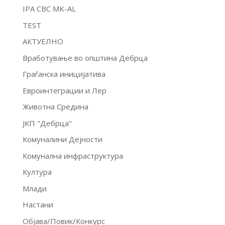
IPA CBC MK-AL
TEST
АКТУЕЛНО
Вработување во општина Дебрца
Граѓанска иницијатива
Евроинтеграции и Лер
Животна Средина
ЈКП "Дебрца"
Комуналини Дејности
Комунална инфраструктура
Култура
Млади
Настани
Објава/Повик/Конкурс