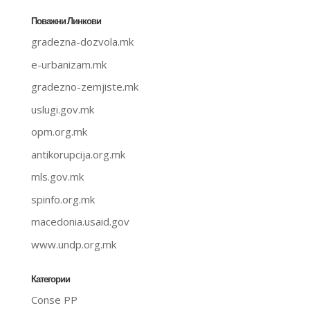
Поважни Линкови
gradezna-dozvola.mk
e-urbanizam.mk
gradezno-zemjiste.mk
uslugi.gov.mk
opm.org.mk
antikorupcija.org.mk
mls.gov.mk
spinfo.org.mk
macedonia.usaid.gov
www.undp.org.mk
Категории
Conse PP