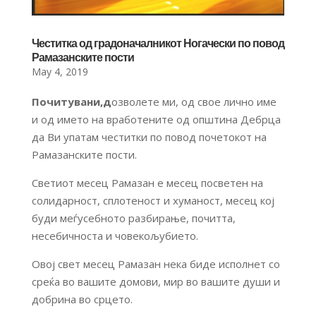
Честитка од градоначалникот Ногачески по повод
Рамазанските пости
May 4, 2019
Почитувани,
д
озволете ми, од свое лично име
и од името на вработените од општина Дебрца
да Ви упатам честитки по повод почетокот на
Рамазанските пости.
Светиот месец Рамазан е месец посветен на
солидарност, сплотеност и хуманост, месец кој
буди меѓусебното разбирање, почитта,
несебичноста и човекољубието.
Овој свет месец Рамазан нека биде исполнет со
среќа во вашите домови, мир во вашите души и
добрина во срцето.