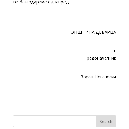
Ви благодариме однапред.
ОПШТИНА ДЕБАРЦА
Г
радоначалник
Зоран Ногачески