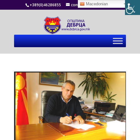
Macedonian
+389(0)46286855
contact@debrca.gov.mk