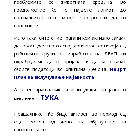
проблемите со животната средина. Во
продолжение ќе го најдете линкот до
прашалникот што може електронски да го
пополните.
Исто така, сите оние граѓани кои активно сакаат
да земат учество со свој допринос во некоја од
работните групи за изработка на ЛЕАП ги
охрабруваме да се пријават и да ги остават
своите податоци во општина Дебрца.
Нацрт
План за вклучување на јавноста
Анкетен прашалник за испитување на јавното
ТУКА
мислење:
Прашалникот ќе биде активен во период од
еден месец од денот на објавување на
соопштението.