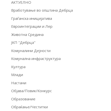
АКТУЕЛНО
Вработување во општина Дебрца
Граѓанска иницијатива
Евроинтеграции и Лер
Животна Средина
ЈКП "Дебрца"
Комуналини Дејности
Комунална инфраструктура
Култура
Млади
Настани
Објава/Повик/Конкурс
Образование
Обраќање/Честитки