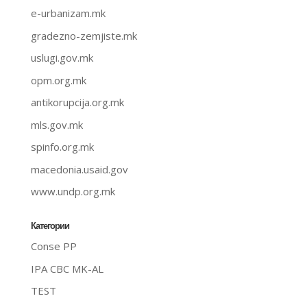
e-urbanizam.mk
gradezno-zemjiste.mk
uslugi.gov.mk
opm.org.mk
antikorupcija.org.mk
mls.gov.mk
spinfo.org.mk
macedonia.usaid.gov
www.undp.org.mk
Категории
Conse PP
IPA CBC MK-AL
TEST