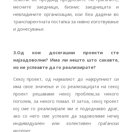
месните заедници, бизнис заедницата и
невладините организации, кои беа дадени во
транспарентната постапка за нивно изготвување
и донесување.
3.Од кои досегашни проекти сте
најзадоволни? Има ли нешто што сакавте,
но не успеавте да го реализирате?
Секој проект, од најмалиот до најкрупниот си
има свое значење и со реализацијата на секој
проект решаваме некој проблем,за некого
поголем, за некого помал. И затоа, секој проект
кој сме го реализирале ми е подеднакво драг,
ако со него сме успеале да задоволиме нечиј
индивидуален или колективен граѓански
интерес.