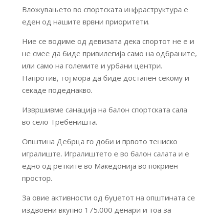
Вложувањето во спортската инфраструктура е
еден од нашите врвни приоритети.
Ние се водиме од девизата дека спортот не е и
не смее да биде привилегија само на одбраните,
или само на големите и урбани центри.
Напротив, тој мора да биде достапен секому и
секаде подеднакво.
Извршивме санација на балон спортската сала
во село Требеништа.
Општина Дебрца го доби и првото тениско
игралиште. Игралиштето е во балон салата и е
едно од ретките во Македонија во покриен
простор.
За овие активности од буџетот на општината се
издвоени вкупно 175.000 денари и тоа за