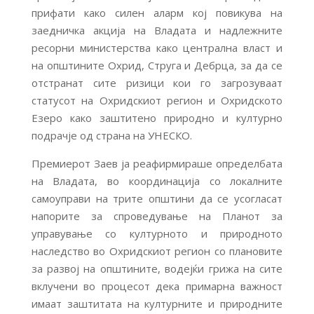
прифати како силен аларм кој повикува на
заедничка акција на Владата и надлежните
ресорни министерства како централна власт и
на oпштините Охрид, Струга и Дебрца, за да се
отстранат сите ризици кои го загрозуваат
статусот на Oхридскиот регион и Охридското
Езеро како заштитено природно и културно
подрачје од страна на УНЕСКО.
Премиерот Заев ја реафирмираше определбата
на Владата, во координација со локалните
самоуправи на трите општини да се усогласат
напорите за спроведување на Планот за
управување со културното и природното
наследство во Охридскиот регион со плановите
за развој на општините, водејќи грижа на сите
вклучени во процесот дека примарна важност
имаат заштитата на културните и природните