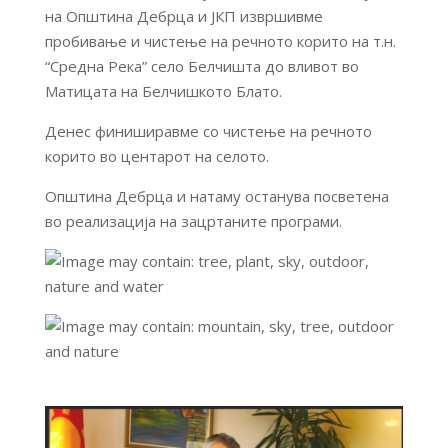
на Општина Дебрца и ЈКП извршивме
пробивање и чистење на речното корито на т.н.
“Средна Река” село Белчишта до вливот во
Матицата на Белчишкото Блато.
Денес финиширавме со чистење на речното
корито во центарот на селото.
Општина Дебрца и натаму останува посветена
во реализација на зацртаните програми.