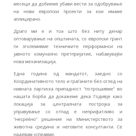
месеци да добиеме убави вести за одобрување
на нови европски проекти за кои имаме
аплицирано.
Драго ми е и тоа што без ниту денар
оптоварување на општината, со европски грант
ги зголемивме техничките перформанси на
јавното комунално претпријатие, набавувајќи
нова механизација.
Една година од мандатот, заедно со
Координативното тело и граѓаните без оглед на
нивната партиска припадност “потрошивме” во
нашата борба да докажеме дека Годивје како
локација за централната постројка за
управување со отпад е неприфатливо и
“несреќно” решение на Министерството за
животна средина и неговите консултанти. Се
надевам успеавме.