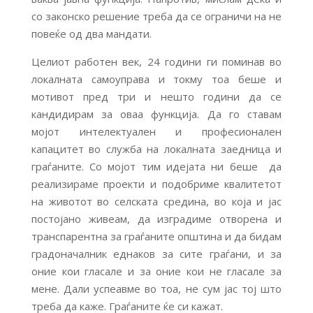
со законско решение треба да се ограничи на не
повеќе од два мандати.
Целиот работен век, 24 години ги поминав во
локалната самоуправа и токму тоа беше и
мотивот пред три и нешто години да се
кандидирам за оваа функција. Да го ставам
мојот интелектуален и професионален
капацитет во служба на локалната заедница и
граѓаните. Со мојот тим идејата ни беше да
реализираме проекти и подобриме квалитетот
на животот во селската средина, во која и јас
постојано живеам, да изградиме отворена и
транспарентна за граѓаните општина и да бидам
градоначалник еднаков за сите граѓани, и за
оние кои гласале и за оние кои не гласале за
мене. Дали успеавме во тоа, не сум јас тој што
треба да каже. Граѓаните ќе си кажат.