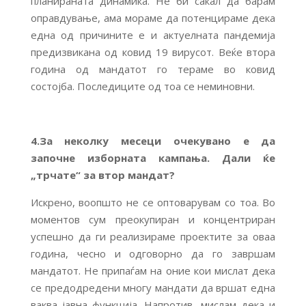
планираната динамика. Не би сакал да барам
оправдување, ама мораме да потенцираме дека
една од причините е и актуелната пандемија
предизвикана од ковид 19 вирусот. Веќе втора
година од мандатот го тераме во ковид
состојба. Последиците од тоа се неминовни.
4.За неколку месеци очекувано е да
започне изборната кампања. Дали ќе
„трчате“ за втор мандат?
Искрено, воопшто не се оптоварувам со тоа. Во
моментов сум преокупиран и концентриран
успешно да ги реализираме проектите за оваа
година, чесно и одговорно да го завршам
мандатот. Не припаѓам на оние кои мислат дека
се предодредени многу мандати да вршат една
ваква јавна функција. Напротив, мислам дека и