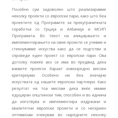
Посебно сум задоволен што реализиравме
неколку проекти со европски пари, како што беа
проектите од Програмите за прекуграничната
соработка со Грција и Албанија и МСИП
Програмата. Во текот на алицирањето и
имплементирањето на овие проекти се учевме и
стекнувавме искуства како да се подготви и
спроведе еден проект со европски пари. Ова
дотолку повеќе ако се има во предвид дека
ваквите проекти бараат извонредно високи
критериуми. Особено ни беа значајни
искуствата од нашите европски партнери. Како
резултат на тоа мислам дека веќе имаме
едуциран општински тим, способен и во иднина
да изготвува и имплементира издржани и
квалитетни европски проекти и со нескриен
оптимизам очекувам во наредните неколку