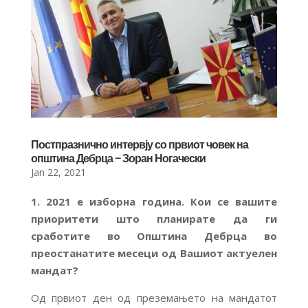
Постпразнично интервју со првиот човек на
општина Дебрца – Зоран Ногачески
Jan 22, 2021
1. 2021 е изборна година. Кои се вашите
приоритети што планирате да ги
сработите во Општина Дебрца во
преостанатите месеци од Вашиот актуелен
мандат?
Од првиот ден од преземањето на мандатот