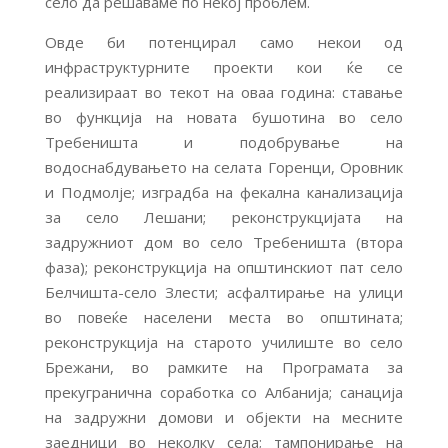
село да решаваме по некој проблем.
Овде би потенцирал само некои од
инфраструктурните проекти кои ќе се
реализираат во текот на оваа година: ставање
во функција на новата бушотина во село
Требеништа и подобрување на
водоснабдувањето на селата Горенци, Оровник
и Подмолје; изградба на фекална канализација
за село Лешани; реконструкцијата на
задружниот дом во село Требеништа (втора
фаза); реконструкција на општинскиот пат село
Белчишта-село Злести; асфалтирање на улици
во повеќе населени места во општината;
реконструкција на старото училиште во село
Брежани, во рамките на Програмата за
прекугранична соработка со Албанија; санација
на задружни домови и објекти на месните
заедници во неколку села; тампонирање на