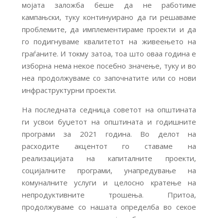
мојата заложба беше да не работиме
кампањски, туку континуирано да ги решаваме
проблемите, да имплементираме проекти и да
го подигнуваме квалитетот на живеењето на
граѓаните. И токму затоа, тоа што оваа година е
изборна нема некое посебно значење, туку и во
неа продолжуваме со започнатите или со нови
инфраструктурни проекти.
На последната седница советот на општината
ги усвои буџетот на општината и годишните
програми за 2021 година. Во делот на
расходите акцентот го ставаме на
реализацијата на капиталните проекти,
социјалните програми, унапредување на
комуналните услуги и целосно кратење на
непродуктивните трошења. Притоа,
продолжуваме со нашата определба во секое