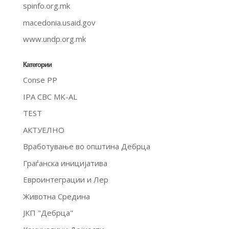
spinfo.org.mk
macedonia.usaid.gov
www.undp.org.mk
Категории
Conse PP
IPA CBC MK-AL
TEST
АКТУЕЛНО
Вработување во општина Дебрца
Граѓанска иницијатива
Евроинтеграции и Лер
Животна Средина
ЈКП "Дебрца"