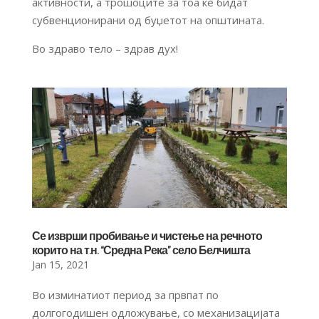
активности, а трошоците за тоа ќе бидат
субвенционирани од буџетот на општината.
Во здраво тело – здрав дух!
Се изврши пробивање и чистење на речното
корито на т.н. “Средна Река” село Белчишта
Jan 15, 2021
Во изминатиот период за првпат по
долгогодишен одложување, со механизацијата