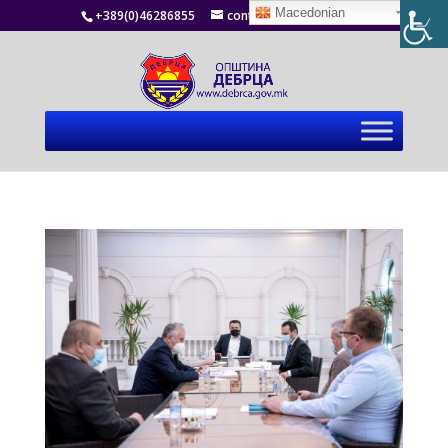
Macedonian
+389(0)46286855
contact@debrca.gov.mk