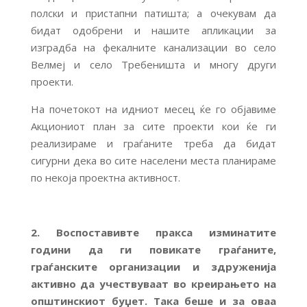
полски и пристапни патишта; а очекувам да
бидат одобрени и нашите апликации за
изградба на фекалните канализации во село
Велмеј и село Требеништа и многу други
проекти.
На почетокот на идниот месец ќе го објавиме
Акциониот план за сите проекти кои ќе ги
реализираме и граѓаните треба да бидат
сигурни дека во сите населени места планираме
по некоја проектна активност.
2. Воспоставивте пракса изминатите
години да ги повикате граѓаните,
граѓанските организации и здруженија
активно да учествуваат во креирањето на
општинскиот буџет. Така беше и за оваа