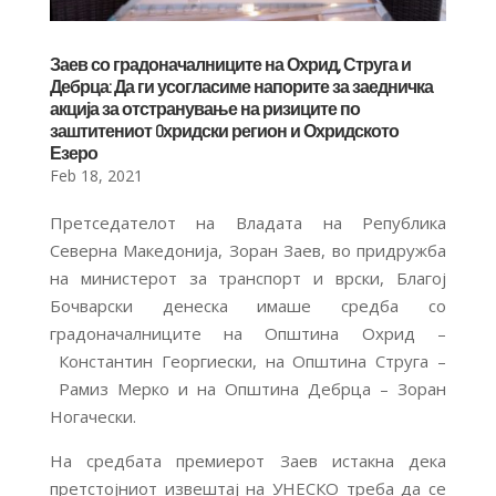
Заев со градоначалниците на Охрид, Струга и
Дебрца: Да ги усогласиме напорите за заедничка
акција за отстранување на ризиците по
заштитениот Oхридски регион и Охридското
Езеро
Feb 18, 2021
Претседателот на Владата на Република
Северна Македонија, Зоран Заев, во придружба
на министерот за транспорт и врски, Благој
Бочварски денеска имаше средба со
градоначалниците на Општина Охрид
–
Константин Георгиески, на Општина Струга
–
Рамиз Мерко и на Општина Дебрца
–
Зоран
Ногачески.
На средбата премиерот Заев истакна дека
претстојниот извештај на УНЕСКО треба да се