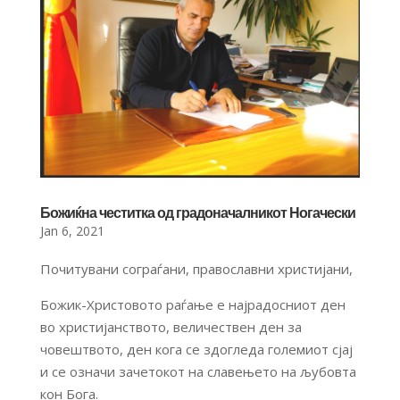
Божиќна честитка од градоначалникот Ногачески
Jan 6, 2021
Почитувани сограѓани, православни христијани,
Божик-Христовото раѓање е најрадосниот ден
во христијанството, величествен ден за
човештвото, ден кога се здогледа големиот сјај
и се означи зачетокот на славењето на љубовта
кон Бога.