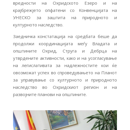
вредности на Охридското Езеро и на
крајбрежјето опфатени со Конвенцијата на
УНЕСКО за заштита на природното и
културното наследство.
Заедничка констатација на средбата беше да
продолжи координацијата меѓу Владата и
општините Охрид, Струга и Дебрца на
утврдените активности, како и на усогласување
на легислативата за надлежностите кои ќе
овозможат успех во спроведувањето на Планот
за управување со културното и природното
наследство во Охридскиот регион и на
развојните планови на општините.