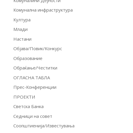
Комуналини Дејности
Комунална инфраструктура
Култура
Млади
Настани
Објава/Повик/Конкурс
Образование
Обраќање/Честитки
ОГЛАСНА ТАБЛА
Прес-Конференции
ПРОЕКТИ
Светска Банка
Седници на совет
Соопштиенија/Известувања