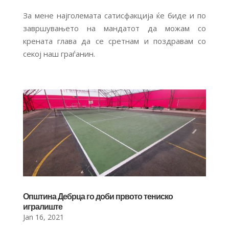
За мене најголемата сатисфакција ќе биде и по
завршувањето на мандатот да можам со
крената глава да се сретнам и поздравам со
секој наш граѓанин.
Општина Дебрца го доби првото тениско
игралиште
Jan 16, 2021