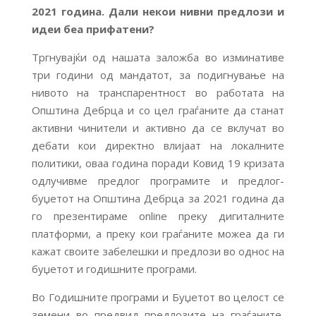
2021 година. Дали некои нивни предлози и
идеи беа прифатени?
Тргнувајќи од нашата заложба во изминативе
три години од мандатот, за подигнување на
нивото на транспарентност во работата на
Општина Дебрца и со цел граѓаните да станат
активни чинители и активно да се вклучат во
дебати кои директно влијаат на локалните
политики, оваа година поради Ковид 19 кризата
одлучивме предлог програмите и предлог-
буџетот на Општина Дебрца за 2021 година да
го презентираме online преку дигиталните
платформи, а преку кои граѓаните можеа да ги
кажат своите забелешки и предлози во однос на
буџетот и годишните програми.
Во Годишните програми и Буџетот во целост се
земени во предвид предлозите на граѓаните,