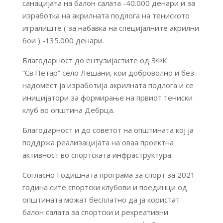
санацијата на балон салата -40.000 денари и за
изработка на акрилната подлога на тениското
игралиште ( за набавка на специјалните акрилни
бои ) -135.000 денари.
Благодарност до ентузијастите од ЗФК
“Св.Петар” село Лешани, кои доброволно и без
надомест ја изработија акрилната подлога и се
иницијатори за формирање на првиот тениски
клуб во општина Дебрца.
Благодарност и до советот на општината кој ја
поддржа реализацијата на оваа проектна
активност во спортската инфраструктура.
Согласно Годишната програма за спорт за 2021
година сите спортски клубови и поединци од
општината можат бесплатно да ја користат
балон салата за спортски и рекреативни