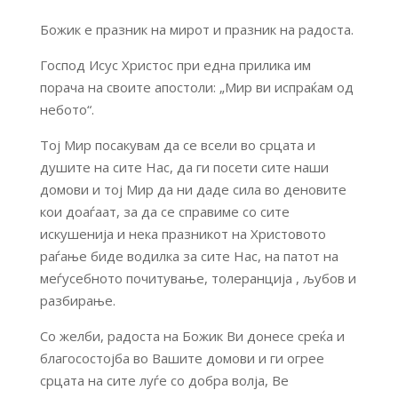
Божик е празник на мирот и празник на радоста.
Господ Исус Христос при една прилика им
порача на своите апостоли: „Мир ви испраќам од
небото“.
Тој Мир посакувам да се всели во срцата и
душите на сите Нас, да ги посети сите наши
домови и тој Мир да ни даде сила во деновите
кои доаѓаат, за да се справиме со сите
искушенија и нека празникот на Христовото
раѓање биде водилка за сите Нас, на патот на
меѓусебното почитување, толеранција , љубов и
разбирање.
Со желби, радоста на Божик Ви донесе среќа и
благосостојба во Вашите домови и ги огрее
срцата на сите луѓе со добра волја, Ве