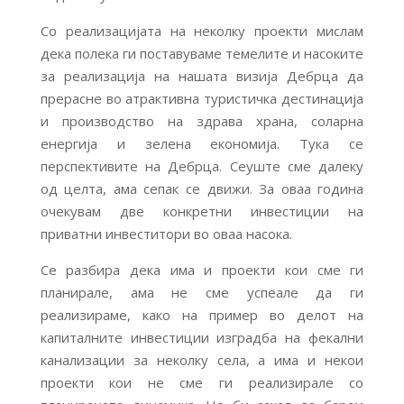
Со реализацијата на неколку проекти мислам
дека полека ги поставуваме темелите и насоките
за реализација на нашата визија Дебрца да
прерасне во атрактивна туристичка дестинација
и производство на здрава храна, соларна
енергија и зелена економија. Тука се
перспективите на Дебрца. Сеуште сме далеку
од целта, ама сепак се движи. За оваа година
очекувам две конкретни инвестиции на
приватни инвеститори во оваа насока.
Се разбира дека има и проекти кои сме ги
планирале, ама не сме успеале да ги
реализираме, како на пример во делот на
капиталните инвестиции изградба на фекални
канализации за неколку села, а има и некои
проекти кои не сме ги реализирале со