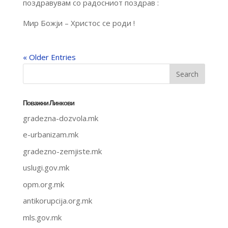
поздравувам со радосниот поздрав :
Мир Божји – Христос се роди !
« Older Entries
Поважни Линкови
gradezna-dozvola.mk
e-urbanizam.mk
gradezno-zemjiste.mk
uslugi.gov.mk
opm.org.mk
antikorupcija.org.mk
mls.gov.mk