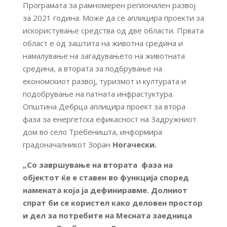
Програмата за рамномерен регионален развој
за 2021 година. Може да се аплицира проекти за
искористување средства од две области. Првата
област е од заштита на животна средина и
намалување на загадувањето на животната
средина, а втората за подбрување на
економскиот развој, туризмот и културата и
подобрување на патната инфрастуктура.
Општина Дебрца аплицира проект за втора
фаза за енергетска ефикасност на Задружниот
дом во село Требеништа, информира
градоначалникот Зоран
Ногачески.
„Со завршувaње на втората фаза на
објектот ќе е ставен во функција според
намената која ја дефиниравме. Долниот
спрат би се користел како деловен простор
и дел за потребите на Месната заедница