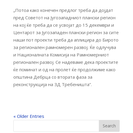
„Потоа како конечен предлог треба да дојдат
пред Советот на Југозападниот плански регион
на кој ќе треба да се усвојат до 15 декември и
Центарот за Југозападен плански регион за сите
наши пот проекти треба да аплицира до Бирото
за регионален рамномерен развој. Ќе одлучува
и Националната Комисија на Рамномерниот
регионален развој. Се надеваме дека проектите
ќе поминат и од на пролет ќе продолжиме како
општина Дебрца со втората фаза за
реконструкција на ЗД Требеништа“.
« Older Entries