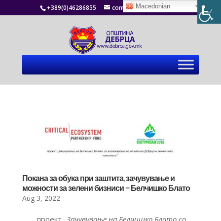
Macedonian
+389(0)46286855
contact@debrca.gov.mk
Покана за обука при заштита, зачувување и
можности за зелени бизниси – Белчишко Блато
Aug 3, 2022
проект „
Зачувување на Белчишко Блато со