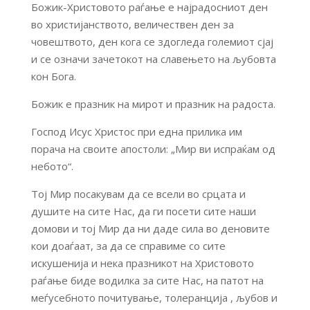
Божик-Христовото раѓање е најрадосниот ден
во христијанството, величествен ден за
човештвото, ден кога се здогледа големиот сјај
и се означи зачетокот на славењето на љубовта
кон Бога.
Божик е празник на мирот и празник на радоста.
Господ Исус Христос при една прилика им
порача на своите апостоли: „Мир ви испраќам од
небото“.
Тој Мир посакувам да се всели во срцата и
душите на сите Нас, да ги посети сите наши
домови и тој Мир да ни даде сила во деновите
кои доаѓаат, за да се справиме со сите
искушенија и нека празникот на Христовото
раѓање биде водилка за сите Нас, на патот на
меѓусебното почитување, толеранција , љубов и