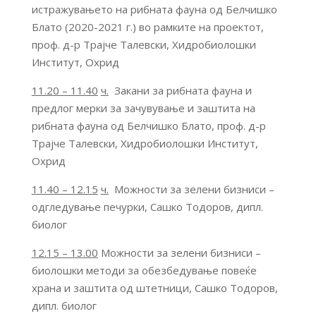
истражувањето на рибната фауна од Белчишко
Блато (2020-2021 г.) во рамките на проектот,
проф. д-р Трајче Талевски, Хидробиолошки
Институт, Охрид
11.20 – 11.40
ч.
Закани за рибната фауна и
предлог мерки за зачувување и заштита на
рибната фауна од Белчишко Блато, проф. д-р
Трајче Талевски, Хидробиолошки Институт,
Охрид
11.40 – 12.15
ч.
Можности за зелени бизниси –
одгледување печурки, Сашко Тодоров, дипл.
биолог
12.15 – 13.00
Можности за зелени бизниси –
биолошки методи за обезбедување повеќе
храна и заштита од штетници, Сашко Тодоров,
дипл. биолог