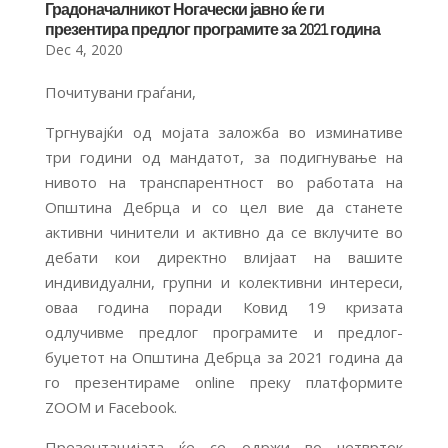
Градоначалникот Ногачески јавно ќе ги
презентира предлог програмите за 2021 година
Dec 4, 2020
Почитувани граѓани,
Тргнувајќи од мојата заложба во изминативе
три години од мандатот, за подигнување на
нивото на транспарентност во работата на
Општина Дебрца и со цел вие да станете
активни чинители и активно да се вклучите во
дебати кои директно влијаат на вашите
индивидуални, групни и колективни интереси,
оваа година поради Ковид 19 кризата
одлучивме предлог програмите и предлог-
буџетот на Општина Дебрца за 2021 година да
го презентираме online преку платформите
ZООМ и Facebook.
Презентацијата ќе се одржи во четврток