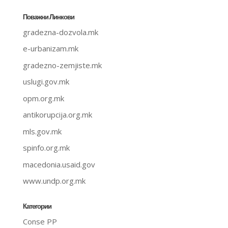
Поважни Линкови
gradezna-dozvola.mk
e-urbanizam.mk
gradezno-zemjiste.mk
uslugi.gov.mk
opm.org.mk
antikorupcija.org.mk
mls.gov.mk
spinfo.org.mk
macedonia.usaid.gov
www.undp.org.mk
Категории
Conse PP