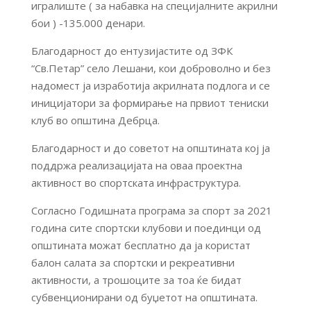
игралиште ( за набавка на специјалните акрилни
бои ) -135.000 денари.
Благодарност до ентузијастите од ЗФК
“Св.Петар” село Лешани, кои доброволно и без
надомест ја изработија акрилната подлога и се
иницијатори за формирање на првиот тениски
клуб во општина Дебрца.
Благодарност и до советот на општината кој ја
поддржа реализацијата на оваа проектна
активност во спортската инфраструктура.
Согласно Годишната програма за спорт за 2021
година сите спортски клубови и поединци од
општината можат бесплатно да ја користат
балон салата за спортски и рекреативни
активности, а трошоците за тоа ќе бидат
субвенционирани од буџетот на општината.