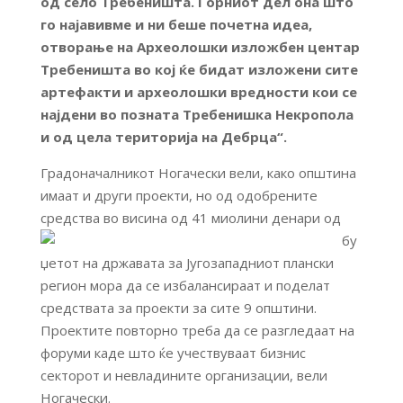
од село Требеништа. Горниот дел она што
го најавивме и ни беше почетна идеа,
отворање на Археолошки изложбен центар
Требеништа во кој ќе бидат изложени сите
артефакти и археолошки вредности кои се
најдени во позната Требенишка Некропола
и од цела територија на Дебрца“.
Градоначалникот Ногачески вели, како општина
имаат и други проекти, но од одобрените
средства во
висина од 41 миолини денари од
бу
џетот на државата за Југозападниот плански
регион мора да се избалансираат и поделат
средствата за проекти за сите 9 општини.
Проектите повторно треба да се разгледаат на
форуми каде што ќе учествуваат бизнис
секторот и невладините организации, вели
Ногачески.