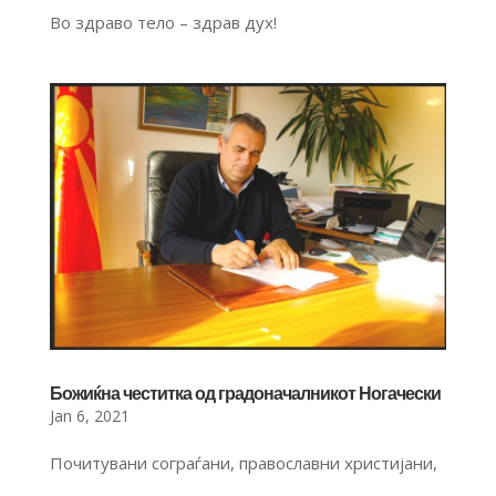
Во здраво тело – здрав дух!
Божиќна честитка од градоначалникот Ногачески
Jan 6, 2021
Почитувани сограѓани, православни христијани,