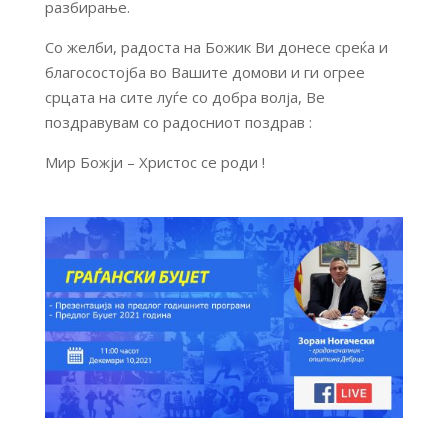
разбирање.
Со желби, радоста на Божик Ви донесе среќа и
благосостојба во Вашите домови и ги огрее
срцата на сите луѓе со добра волја, Ве
поздравувам со радосниот поздрав :
Мир Божји – Христос се роди !