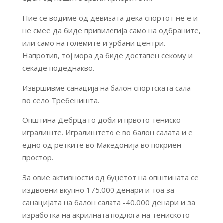
Ние се водиме од девизата дека спортот не е и
не смее да биде привилегија само на одбраните,
или само на големите и урбани центри.
Напротив, тој мора да биде достапен секому и
секаде подеднакво.
Извршивме санација на балон спортската сала
во село Требеништа.
Општина Дебрца го доби и првото тениско
игралиште. Игралиштето е во балон салата и е
едно од ретките во Македонија во покриен
простор.
За овие активности од буџетот на општината се
издвоени вкупно 175.000 денари и тоа за
санацијата на балон салата -40.000 денари и за
изработка на акрилната подлога на тениското