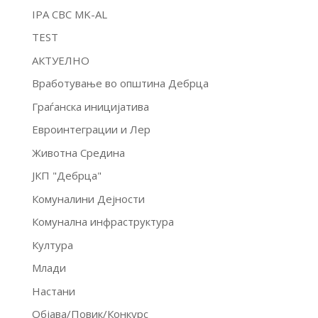
IPA CBC MK-AL
TEST
АКТУЕЛНО
Вработување во општина Дебрца
Граѓанска иницијатива
Евроинтеграции и Лер
Животна Средина
ЈКП "Дебрца"
Комуналини Дејности
Комунална инфраструктура
Култура
Млади
Настани
Објава/Повик/Конкурс