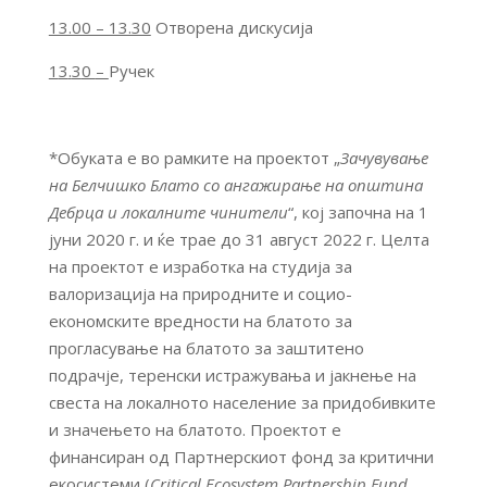
13.00 – 13.30
Отворена дискусија
1
3
.
3
0
–
Ручек
*Обуката е во рамките на проектот „
Зачувување
на Белчишко Блато со ангажирање на општина
Дебрца и локалните чинители
“, кој започна на 1
јуни 2020 г. и ќе трае до 31 август 2022 г. Целта
на проектот е изработка на студија за
валоризација на природните и социо-
економските вредности на блатото за
прогласување на блатото за заштитено
подрачје, теренски истражувања и јакнење на
свеста на локалното население за придобивките
и значењето на блатото. Проектот е
финансиран од Партнерскиот фонд за критични
екосистеми (
Critical Ecosystem Partnership Fund