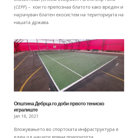
(
CEPF
) – кои го препознаа блатото како вреден и
најзачуван блатен екосистем на територијата на
нашата држава.
Општина Дебрца го доби првото тениско
игралиште
Jan 16, 2021
Вложувањето во спортската инфраструктура е
еден од нашите врвни приоритети.