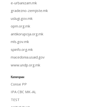
e-urbanizam.mk
gradezno-zemjiste.mk
uslugi.gov.mk
opm.org.mk
antikorupcija.org.mk
mls.gov.mk
spinfo.org.mk
macedonia.usaid.gov
www.undp.org.mk
Категории
Conse PP
IPA CBC MK-AL
TEST