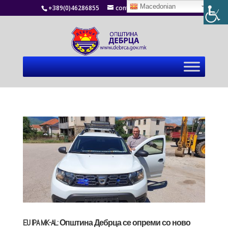
Macedonian
+389(0)46286855
contact@debrca.gov.mk
EU IPA MK-AL: Општина Дебрца се опреми со ново