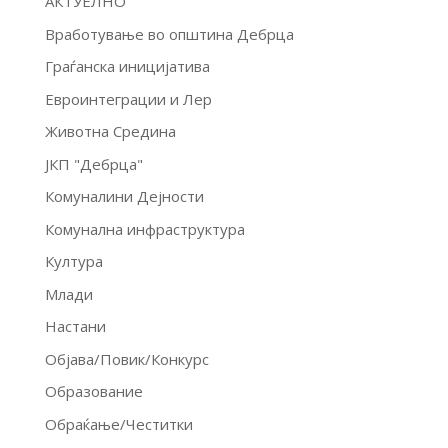
АКТУЕЛНО
Вработување во општина Дебрца
Граѓанска иницијатива
Евроинтеграции и Лер
Животна Средина
ЈКП "Дебрца"
Комуналини Дејности
Комунална инфраструктура
Култура
Млади
Настани
Објава/Повик/Конкурс
Образование
Обраќање/Честитки