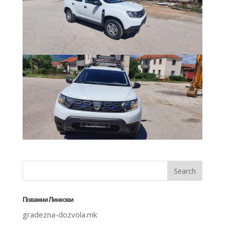
Поважни Линкови
gradezna-dozvola.mk